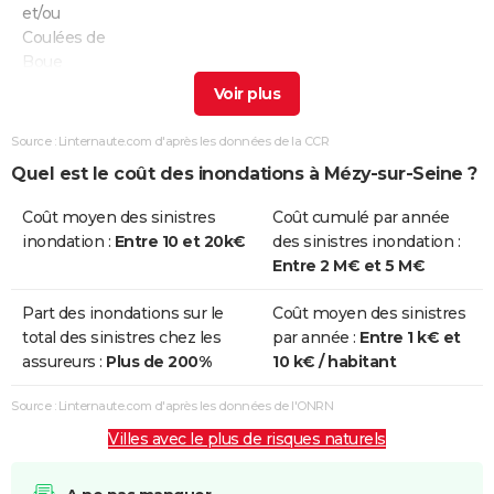
et/ou
Coulées de
Boue
Inondations
02/10/2007
02/10/2007
1 j
Oui
et/ou
Source : Linternaute.com d'après les données de la CCR
Coulées de
Quel est le coût des inondations à Mézy-sur-Seine ?
Boue
Coût moyen des sinistres
Coût cumulé par année
Inondations
25/03/2001
29/03/2001
5 j
Oui
inondation :
Entre 10 et 20k€
des sinistres inondation :
et/ou
Entre 2 M€ et 5 M€
Coulées de
Boue
Part des inondations sur le
Coût moyen des sinistres
total des sinistres chez les
par année :
Entre 1 k€ et
Inondations
25/12/1999
29/12/1999
5 j
Non
assureurs :
Plus de 200%
10 k€ / habitant
et/ou
Coulées de
Source : Linternaute.com d'après les données de l'ONRN
Boue
Villes avec le plus de risques naturels
Inondations
17/01/1995
05/02/1995
20 j
Oui
et/ou