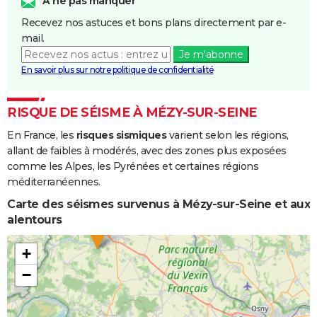
A ne pas manquer
Coulées de
Recevez nos astuces et bons plans directement par e-
Boue
mail.
Je m'abonne
Inondations
05/08/1994
05/08/1994
1 j
Oui
En savoir plus sur notre politique de confidentialité
et/ou
Coulées de
Boue
RISQUE DE SÉISME À MÉZY-SUR-SEINE
En France, les
risques sismiques
varient selon les régions,
Inondations
09/04/1983
27/04/1983
19 j
Oui
allant de faibles à modérés, avec des zones plus exposées
et/ou
comme les Alpes, les Pyrénées et certaines régions
Coulées de
méditerranéennes.
Boue
Carte des séismes survenus à Mézy-sur-Seine et aux
alentours
+
−