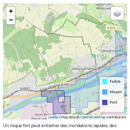
+
−
Faible
Moyen
Fort
Leaflet
|
Map data ©
OpenStreetMap
contributors
Un risque fort peut entraîner des inondations rapides, des