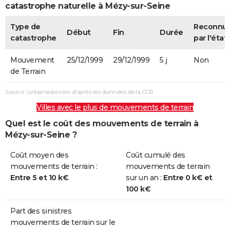
catastrophe naturelle à Mézy-sur-Seine
Type de
Reconnu
Début
Fin
Durée
catastrophe
par l'état
Mouvement
25/12/1999
29/12/1999
5 j
Non
de Terrain
Source : Linternaute.com d'après les données de la CCR
Villes avec le plus de mouvements de terrain
Quel est le coût des mouvements de terrain à
Mézy-sur-Seine ?
Coût moyen des
Coût cumulé des
mouvements de terrain :
mouvements de terrain
Entre 5 et 10 k€
sur un an :
Entre 0 k€ et
100 k€
Part des sinistres
mouvements de terrain sur le