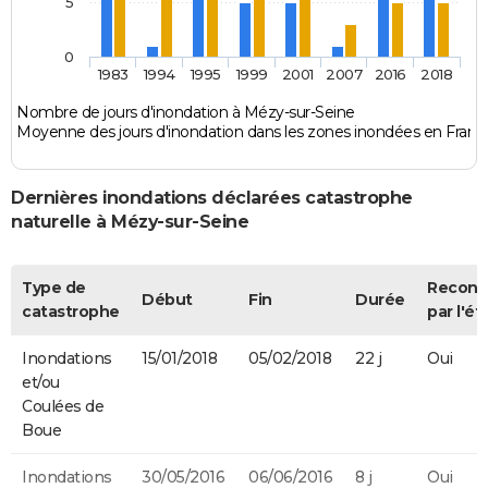
5
0
1983
1994
1995
1999
2001
2007
2016
2018
Nombre de jours d'inondation à Mézy-sur-Seine
Moyenne des jours d'inondation dans les zones inondées en Franc
Dernières inondations déclarées catastrophe
naturelle à Mézy-sur-Seine
Type de
Recon
Début
Fin
Durée
catastrophe
par l'ét
Inondations
15/01/2018
05/02/2018
22 j
Oui
et/ou
Coulées de
Boue
Inondations
30/05/2016
06/06/2016
8 j
Oui