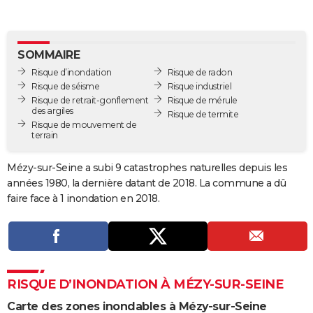
City break
Voyage de noces
Climat
Destinations
Voyage nature
Forum
+
PHOTO
GUIDES D'ACHAT
SOMMAIRE
Risque d’inondation
Risque de radon
BONS PLANS
Risque de séisme
Risque industriel
Risque de retrait-gonflement
Risque de mérule
CARTE DE VOEUX
des argiles
Risque de termite
Risque de mouvement de
Carte Bonne année
Carte Pâques
Carte de Noël
Carte Saint-Valentin
Carte d'anniversaire
DICTIONNAIRE
terrain
Biographies
Expressions
Dictionnaire
Citations
Proverbes
PROGRAMME TV
Mézy-sur-Seine a subi 9 catastrophes naturelles depuis les
années 1980, la dernière datant de 2018. La commune a dû
COPAINS D'AVANT
faire face à 1 inondation en 2018.
Se connecter
Collèges
Universités
Service militaire
S'inscrire
Lycées
Primaires
Entreprises
Avis de recherche
AVIS DE DÉCÈS
FORUM
Lifestyle
Sport
Television
Cinema
Bricolage
Culture
Auto
Voyage
RISQUE D’INONDATION À MÉZY-SUR-SEINE
Carte des zones inondables à Mézy-sur-Seine