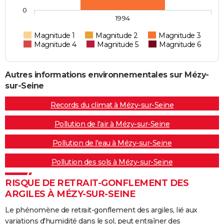
0
1994
Magnitude 1
Magnitude 2
Magnitude 3
Magnitude 4
Magnitude 5
Magnitude 6
Autres informations environnementales sur Mézy-
sur-Seine
Records du climat à Mézy-sur-Seine
Pollution de l'air à Mézy-sur-Seine
Pollution de l'eau à Mézy-sur-Seine
Pollution des sols à Mézy-sur-Seine
RISQUE DE RETRAIT-GONFLEMENT DES
ARGILES À MÉZY-SUR-SEINE
Le phénomène de retrait-gonflement des argiles, lié aux
variations d'humidité dans le sol, peut entraîner des