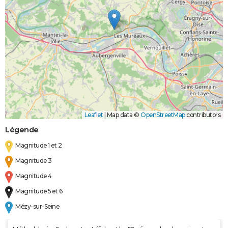
Leaflet
|
Map data ©
OpenStreetMap
contributors
Légende
Magnitude 1 et 2
Magnitude 3
Magnitude 4
Magnitude 5 et 6
Mézy-sur-Seine