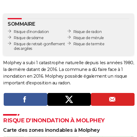
City break
Voyage de noces
Climat
Destinations
Voyage nature
Forum
+
PHOTO
GUIDES D'ACHAT
SOMMAIRE
Risque d’inondation
Risque de radon
BONS PLANS
Risque de séisme
Risque de mérule
Risque de retrait-gonflement
Risque de termite
CARTE DE VOEUX
des argiles
Carte Bonne année
Carte Pâques
Carte de Noël
Carte Saint-Valentin
Carte d'anniversaire
DICTIONNAIRE
Molphey a subi 1 catastrophe naturelle depuis les années 1980,
Biographies
Expressions
Dictionnaire
Citations
Proverbes
la dernière datant de 2016. La commune a dû faire face à 1
PROGRAMME TV
inondation en 2016. Molphey possède également un risque
COPAINS D'AVANT
important d'exposition au radon.
Se connecter
Collèges
Universités
Service militaire
S'inscrire
Lycées
Primaires
Entreprises
Avis de recherche
AVIS DE DÉCÈS
FORUM
Lifestyle
Sport
Television
Cinema
Bricolage
Culture
Auto
Voyage
RISQUE D’INONDATION À MOLPHEY
Carte des zones inondables à Molphey