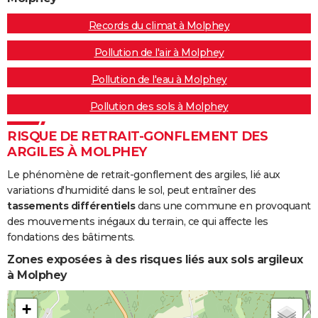
Records du climat à Molphey
Pollution de l'air à Molphey
Pollution de l'eau à Molphey
Pollution des sols à Molphey
RISQUE DE RETRAIT-GONFLEMENT DES
ARGILES À MOLPHEY
Le phénomène de retrait-gonflement des argiles, lié aux
variations d'humidité dans le sol, peut entraîner des
tassements différentiels
dans une commune en provoquant
des mouvements inégaux du terrain, ce qui affecte les
fondations des bâtiments.
Zones exposées à des risques liés aux sols argileux
à Molphey
+