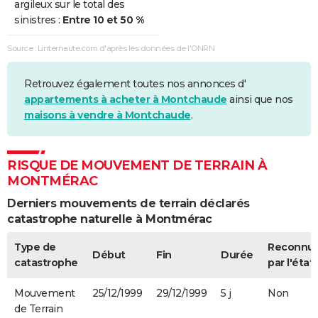
argileux sur le total des
sinistres :
Entre 10 et 50 %
Source : Linternaute.com d'après les données de l'ONRN
Retrouvez également toutes nos annonces d'
appartements à acheter à Montchaude
ainsi que nos
maisons à vendre à Montchaude
.
RISQUE DE MOUVEMENT DE TERRAIN À
MONTMÉRAC
Derniers mouvements de terrain déclarés
catastrophe naturelle à Montmérac
Type de
Reconnu
Début
Fin
Durée
catastrophe
par l'état
Mouvement
25/12/1999
29/12/1999
5 j
Non
de Terrain