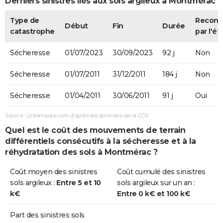
Derniers sinistres liés aux sols argileux à Montmérac
Type de
Recon
Début
Fin
Durée
catastrophe
par l'ét
Sécheresse
01/07/2023
30/09/2023
92 j
Non
Sécheresse
01/07/2011
31/12/2011
184 j
Non
Sécheresse
01/04/2011
30/06/2011
91 j
Oui
Source : Linternaute.com d'après les données de la CCR
Quel est le coût des mouvements de terrain
différentiels consécutifs à la sécheresse et à la
réhydratation des sols à Montmérac ?
Coût moyen des sinistres
Coût cumulé des sinistres
sols argileux :
Entre 5 et 10
sols argileux sur un an :
k€
Entre 0 k€ et 100 k€
Part des sinistres sols