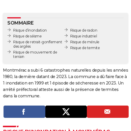
City break
Voyage de noces
Climat
Destinations
Voyage nature
Forum
+
PHOTO
GUIDES D'ACHAT
SOMMAIRE
Risque d’inondation
Risque de radon
BONS PLANS
Risque de séisme
Risque industriel
Risque de retrait-gonflement
Risque de mérule
CARTE DE VOEUX
des argiles
Risque de termite
Risque de mouvement de
Carte Bonne année
Carte Pâques
Carte de Noël
Carte Saint-Valentin
Carte d'anniversaire
DICTIONNAIRE
terrain
Biographies
Expressions
Dictionnaire
Citations
Proverbes
PROGRAMME TV
Montmérac a subi 6 catastrophes naturelles depuis les années
1980, la dernière datant de 2023. La commune a dû faire face à
COPAINS D'AVANT
1 inondation en 1999 et 1 épisode de sécheresse en 2023. Un
Se connecter
Collèges
Universités
Service militaire
S'inscrire
Lycées
Primaires
Entreprises
Avis de recherche
arrêté préfectoral atteste aussi de la présence de termites
AVIS DE DÉCÈS
dans la commune.
FORUM
Lifestyle
Sport
Television
Cinema
Bricolage
Culture
Auto
Voyage