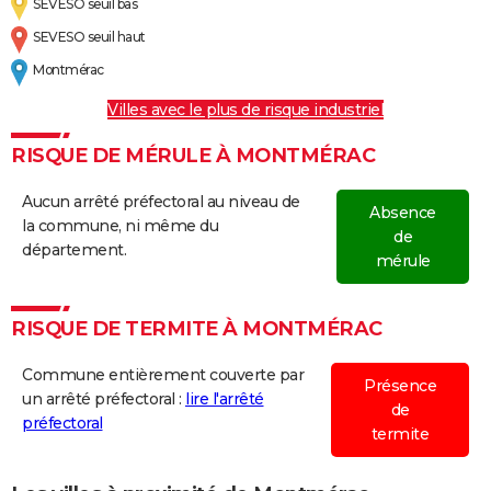
SEVESO seuil bas
SEVESO seuil haut
Montmérac
Villes avec le plus de risque industriel
RISQUE DE MÉRULE À MONTMÉRAC
Aucun arrêté préfectoral au niveau de
Absence
la commune, ni même du
de
département.
mérule
RISQUE DE TERMITE À MONTMÉRAC
Commune entièrement couverte par
Présence
un arrêté préfectoral :
lire l'arrêté
de
préfectoral
termite