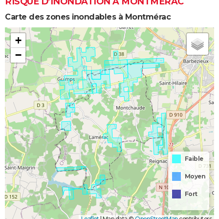
RISQUE D’INONDATION À MONTMÉRAC
Carte des zones inondables à Montmérac
+
−
Faible
Moyen
Fort
Leaflet
|
Map data ©
OpenStreetMap
contributors