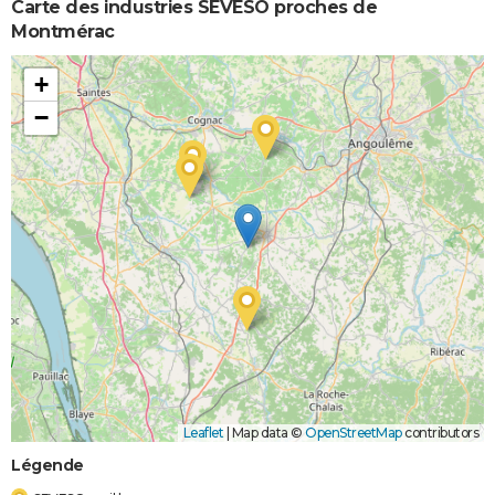
Carte des industries SEVESO proches de
Montmérac
+
−
Leaflet
|
Map data ©
OpenStreetMap
contributors
Légende