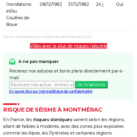
Inondations
08/12/1982
31/12/1982
24 j
Oui
et/ou
Coulées de
Boue
Source : Linternaute.com d'après les données de la CCR
Villes avec le plus de risques naturels
A ne pas manquer
Recevez nos astuces et bons plans directement par e-
mail.
Je m'abonne
En savoir plus sur notre politique de confidentialité
RISQUE DE SÉISME À MONTMÉRAC
En France, les
risques sismiques
varient selon les régions,
allant de faibles à modérés, avec des zones plus exposées
comme les Alpes, les Pyrénées et certaines régions