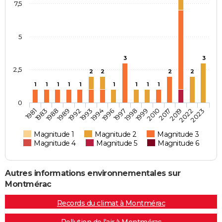
7,5
5
3
3
2,5
2
2
2
2
1
1
1
1
1
1
1
1
1
0
1998
1999
2010
2017
2019
2022
2023
1981
1983
1988
1989
1992
1993
1994
1996
1997
Magnitude 1
Magnitude 2
Magnitude 3
Magnitude 4
Magnitude 5
Magnitude 6
Autres informations environnementales sur
Montmérac
Records du climat à Montmérac
Pollution de l'air à Montmérac