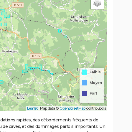
Faible
Moyen
Fort
Leaflet
|
Map data ©
OpenStreetMap
contributors
ondations rapides, des débordements fréquents de
ou de caves, et des dommages parfois importants. Un