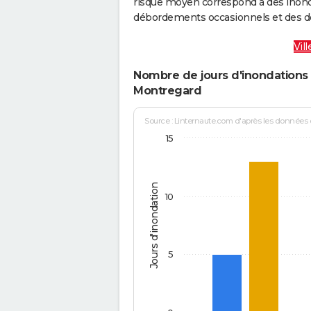
risque moyen correspond à des inond
débordements occasionnels et des d
Vil
Nombre de jours d'inondations 
Montregard
Source : Linternaute.com d'après les données
15
Jours d'inondation
10
5