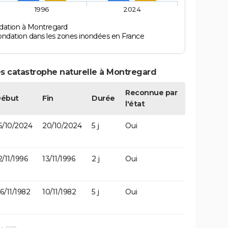
1996
2024
dation à Montregard
ondation dans les zones inondées en France
s catastrophe naturelle à Montregard
Reconnue par
ébut
Fin
Durée
l'état
6/10/2024
20/10/2024
5 j
Oui
2/11/1996
13/11/1996
2 j
Oui
6/11/1982
10/11/1982
5 j
Oui