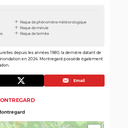
Risque de phénomène météorologique
Risque de mérule
es
Risque de termite
relles depuis les années 1980, la dernière datant de
1 inondation en 2024. Montregard possède également
adon.
Email
 MONTREGARD
Montregard