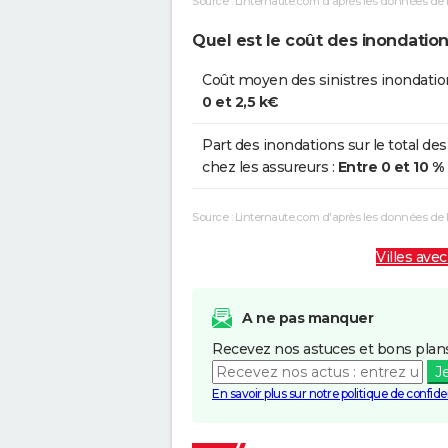
Source : Linternaute.com d'après les données de 
Quel est le coût des inondatio
Coût moyen des sinistres inondatio
0 et 2,5 k€
Part des inondations sur le total des
chez les assureurs :
Entre 0 et 10 %
Source : Linternaute.com d'après les données de
Villes avec
A ne pas manquer
Recevez nos astuces et bons plans
J
En savoir plus sur notre politique de confiden