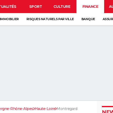
TUALITÉS
SPORT
CULTURE
FINANCE
A
IMMOBILIER
RISQUES NATURELS PAR VILLE
BANQUE
ASSU
ergne-Rhône-Alpes
Haute-Loire
Montregard
NEW