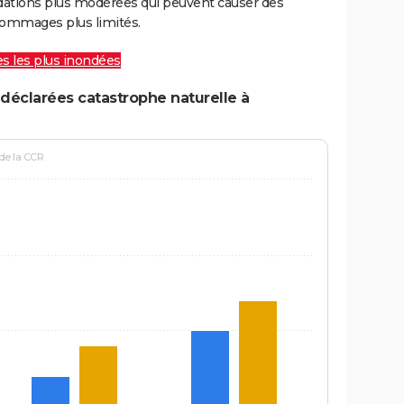
ations plus modérées qui peuvent causer des
ommages plus limités.
les les plus inondées
déclarées catastrophe naturelle à
 de la CCR