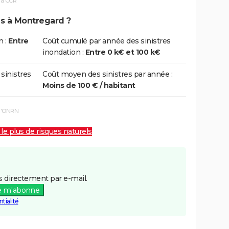
la CCR
ns à Montregard ?
n :
Entre
Coût cumulé par année des sinistres
inondation :
Entre 0 k€ et 100 k€
 sinistres
Coût moyen des sinistres par année :
Moins de 100 € / habitant
 l'ONRN
 le plus de risques naturels
 directement par e-mail.
e m'abonne
tialité