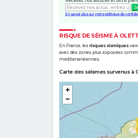
Recevez nos astuces et bons plans
Boue
J
Inondations et/ou Coulées de
2
En savoir plus sur notre politique de confiden
Boue
RISQUE DE SÉISME À OLET
En France, les
risques sismiques
vari
avec des zones plus exposées comme 
méditerranéennes.
Carte des séismes survenus à O
+
−