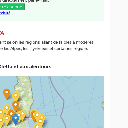
 directement par e-mail.
e m'abonne
3/09/1993
24/09/1993
2 j
Oui
tialité
TA
ent selon les régions, allant de faibles à modérés,
les Alpes, les Pyrénées et certaines régions
letta et aux alentours