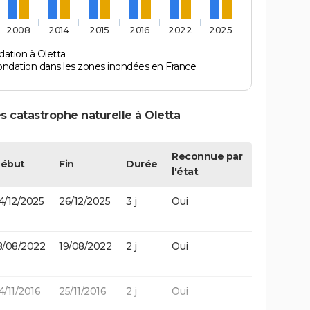
2008
2014
2015
2016
2022
2025
dation à Oletta
ondation dans les zones inondées en France
s catastrophe naturelle à Oletta
Reconnue par
ébut
Fin
Durée
l'état
4/12/2025
26/12/2025
3 j
Oui
8/08/2022
19/08/2022
2 j
Oui
4/11/2016
25/11/2016
2 j
Oui