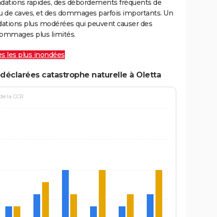
ondations rapides, des débordements fréquents de
ou de caves, et des dommages parfois importants. Un
ations plus modérées qui peuvent causer des
ommages plus limités.
les les plus inondées
déclarées catastrophe naturelle à Oletta
 de la CCR