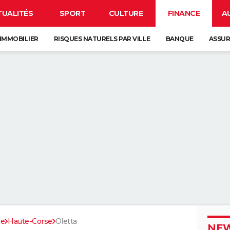
TUALITÉS
SPORT
CULTURE
FINANCE
A
IMMOBILIER
RISQUES NATURELS PAR VILLE
BANQUE
ASSU
se
Haute-Corse
Oletta
NEW