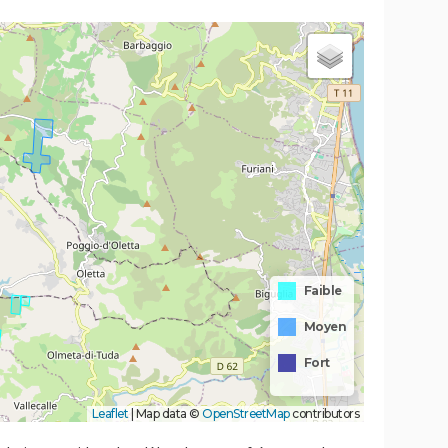
Faible
Moyen
Fort
Leaflet
|
Map data ©
OpenStreetMap
contributors