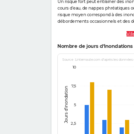
Un risque fort peut entraîner des in
cours d’eau, de nappes phréatiques 
risque moyen correspond à des inond
débordements occasionnels et des d
Vil
Nombre de jours d'inondations 
Source : Linternaute.com d'après les données
10
7,5
Jours d'inondation
5
2,5