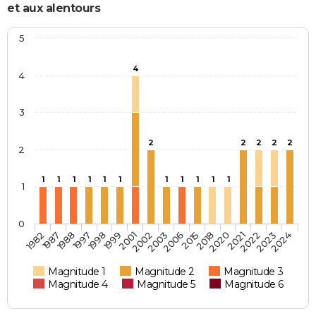
et aux alentours
5
4
4
3
2
2
2
2
2
2
1
1
1
1
1
1
1
1
1
1
1
1
0
2015
2003
2001
1998
1988
1982
2023
2021
2018
2006
2002
1999
1997
1987
2024
2022
2020
Magnitude 1
Magnitude 2
Magnitude 3
Magnitude 4
Magnitude 5
Magnitude 6