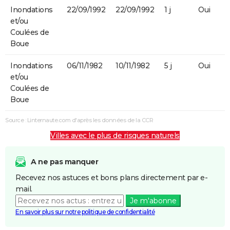
Inondations
22/09/1992
22/09/1992
1 j
Oui
et/ou
Coulées de
Boue
Inondations
06/11/1982
10/11/1982
5 j
Oui
et/ou
Coulées de
Boue
Source : Linternaute.com d'après les données de la CCR
Villes avec le plus de risques naturels
A ne pas manquer
Recevez nos astuces et bons plans directement par e-
mail.
Je m'abonne
En savoir plus sur notre politique de confidentialité