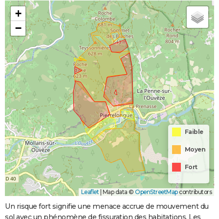
+
−
Faible
Moyen
Fort
Leaflet
|
Map data ©
OpenStreetMap
contributors
Un risque fort signifie une menace accrue de mouvement du
sol avec un phénomène de fissuration des habitations. Les