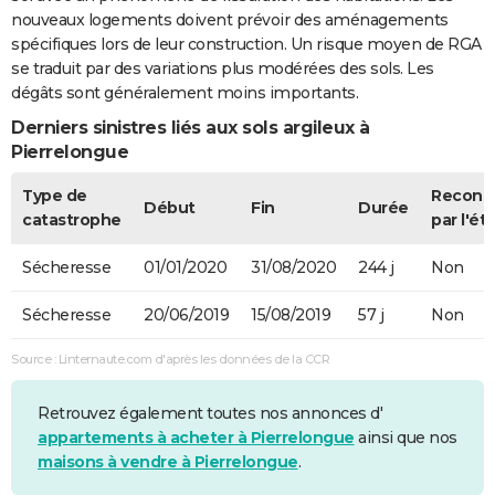
nouveaux logements doivent prévoir des aménagements
spécifiques lors de leur construction. Un risque moyen de RGA
se traduit par des variations plus modérées des sols. Les
dégâts sont généralement moins importants.
Derniers sinistres liés aux sols argileux à
Pierrelongue
Type de
Reconn
Début
Fin
Durée
catastrophe
par l'ét
Sécheresse
01/01/2020
31/08/2020
244 j
Non
Sécheresse
20/06/2019
15/08/2019
57 j
Non
Source : Linternaute.com d'après les données de la CCR
Retrouvez également toutes nos annonces d'
appartements à acheter à Pierrelongue
ainsi que nos
maisons à vendre à Pierrelongue
.