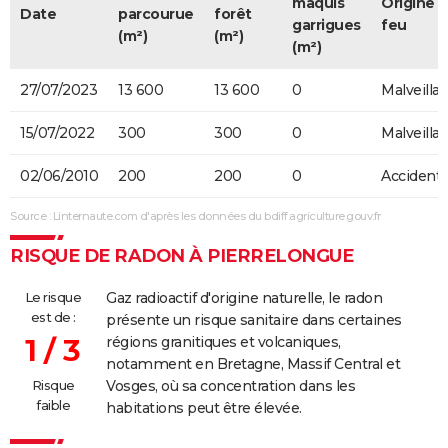
maquis
Origine 
Date
parcourue
forêt
garrigues
feu
(m²)
(m²)
(m²)
27/07/2023
13 600
13 600
0
Malveilla
15/07/2022
300
300
0
Malveilla
02/06/2010
200
200
0
Accidente
Source : Linternaute.com d'après les données du bdiff.agriculture.gouv.fr
RISQUE DE RADON À PIERRELONGUE
Le risque
Gaz radioactif d'origine naturelle, le radon
est de :
présente un risque sanitaire dans certaines
1 / 3
régions granitiques et volcaniques,
notamment en Bretagne, Massif Central et
Risque
Vosges, où sa concentration dans les
faible
habitations peut être élevée.