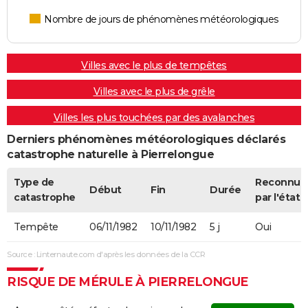
Nombre de jours de phénomènes météorologiques
Villes avec le plus de tempêtes
Villes avec le plus de grêle
Villes les plus touchées par des avalanches
Derniers phénomènes météorologiques déclarés
catastrophe naturelle à Pierrelongue
Type de
Reconnue
Début
Fin
Durée
catastrophe
par l'état
Tempête
06/11/1982
10/11/1982
5 j
Oui
Source : Linternaute.com d'après les données de la CCR
RISQUE DE MÉRULE À PIERRELONGUE