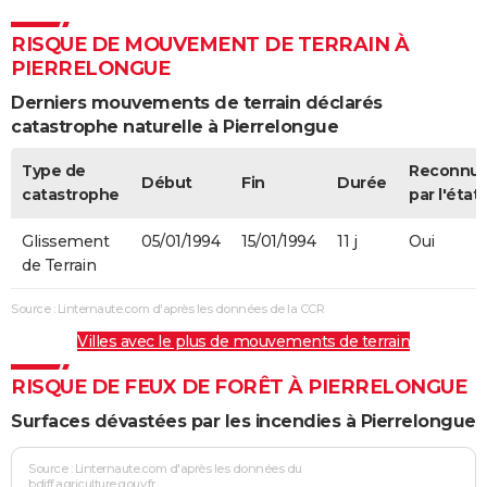
RISQUE DE MOUVEMENT DE TERRAIN À
PIERRELONGUE
Derniers mouvements de terrain déclarés
catastrophe naturelle à Pierrelongue
Type de
Reconnu
Début
Fin
Durée
catastrophe
par l'état
Glissement
05/01/1994
15/01/1994
11 j
Oui
de Terrain
Source : Linternaute.com d'après les données de la CCR
Villes avec le plus de mouvements de terrain
RISQUE DE FEUX DE FORÊT À PIERRELONGUE
Surfaces dévastées par les incendies à Pierrelongue
Source : Linternaute.com d'après les données du
bdiff.agriculture.gouv.fr