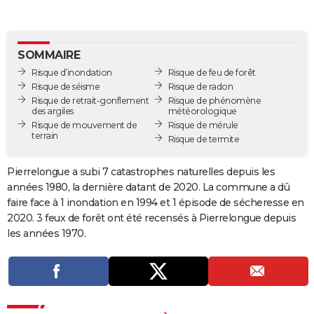
City break
Voyage de noces
Climat
Destinations
Voyage nature
Forum
+
PHOTO
GUIDES D'ACHAT
SOMMAIRE
Risque d’inondation
Risque de feu de forêt
BONS PLANS
Risque de séisme
Risque de radon
Risque de retrait-gonflement
Risque de phénomène
CARTE DE VOEUX
des argiles
météorologique
Risque de mouvement de
Risque de mérule
Carte Bonne année
Carte Pâques
Carte de Noël
Carte Saint-Valentin
Carte d'anniversaire
DICTIONNAIRE
terrain
Risque de termite
Biographies
Expressions
Dictionnaire
Citations
Proverbes
PROGRAMME TV
Pierrelongue a subi 7 catastrophes naturelles depuis les
années 1980, la dernière datant de 2020. La commune a dû
COPAINS D'AVANT
faire face à 1 inondation en 1994 et 1 épisode de sécheresse en
Se connecter
Collèges
Universités
Service militaire
S'inscrire
Lycées
Primaires
Entreprises
Avis de recherche
AVIS DE DÉCÈS
2020. 3 feux de forêt ont été recensés à Pierrelongue depuis
les années 1970.
FORUM
Lifestyle
Sport
Television
Cinema
Bricolage
Culture
Auto
Voyage