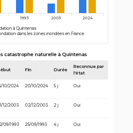
1993
2003
2024
dation à Quintenas
ondation dans les zones inondées en France
s catastrophe naturelle à Quintenas
Reconnue par
ébut
Fin
Durée
l'état
6/10/2024
20/10/2024
5 j
Oui
1/12/2003
02/12/2003
2 j
Oui
2/09/1993
25/09/1993
4 j
Oui