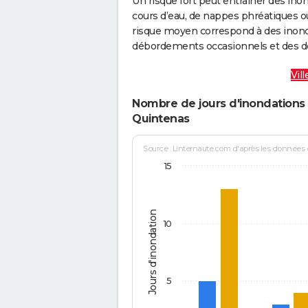
Un risque fort peut entraîner des in
cours d’eau, de nappes phréatiques 
risque moyen correspond à des inond
débordements occasionnels et des d
Vil
Nombre de jours d'inondations 
Quintenas
Source : Linternaute.com d'après les données
15
Jours d'inondation
10
5