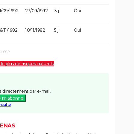
1/09/1992
23/09/1992
3 j
Oui
6/11/1982
10/11/1982
5 j
Oui
la CCR
 le plus de risques naturels
 directement par e-mail.
e m'abonne
tialité
TENAS