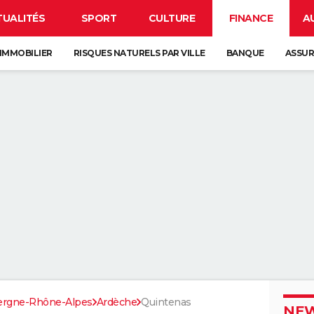
TUALITÉS
SPORT
CULTURE
FINANCE
A
IMMOBILIER
RISQUES NATURELS PAR VILLE
BANQUE
ASSU
ergne-Rhône-Alpes
Ardèche
Quintenas
NEW