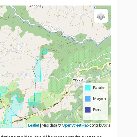
Faible
Moyen
Fort
Leaflet
|
Map data ©
OpenStreetMap
contributors