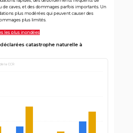
ondations rapides, des débordements fréquents de
ou de caves, et des dommages parfois importants. Un
ations plus modérées qui peuvent causer des
ommages plus limités.
les les plus inondées
déclarées catastrophe naturelle à
 de la CCR