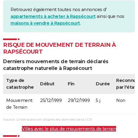
Retrouvez également toutes nos annonces d'
appartements à acheter à Rapsécourt
ainsi que nos
maisons à vendre à Rapsécourt
.
RISQUE DE MOUVEMENT DE TERRAIN À
RAPSÉCOURT
Derniers mouvements de terrain déclarés
catastrophe naturelle à Rapsécourt
Type de
Reconnu
Début
Fin
Durée
catastrophe
par l'état
Mouvement
25/12/1999
29/12/1999
5 j
Non
de Terrain
Source : Linternaute.com d'après les données de la CCR
Villes avec le plus de mouvements de terrain