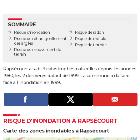
City break
Voyage de noces
Climat
Destinations
Voyage nature
Forum
+
PHOTO
GUIDES D'ACHAT
SOMMAIRE
Risque d’inondation
Risque de radon
BONS PLANS
Risque de retrait-gonflement
Risque de mérule
des argiles
Risque de termite
CARTE DE VOEUX
Risque de mouvement de
terrain
Carte Bonne année
Carte Pâques
Carte de Noël
Carte Saint-Valentin
Carte d'anniversaire
DICTIONNAIRE
Rapsécourt a subi 3 catastrophes naturelles depuis les années
Biographies
Expressions
Dictionnaire
Citations
Proverbes
PROGRAMME TV
1980, les 2 dernières datant de 1999. La commune a dû faire
face à 1 inondation en 1999.
COPAINS D'AVANT
Se connecter
Collèges
Universités
Service militaire
S'inscrire
Lycées
Primaires
Entreprises
Avis de recherche
AVIS DE DÉCÈS
FORUM
RISQUE D’INONDATION À RAPSÉCOURT
Lifestyle
Sport
Television
Cinema
Bricolage
Culture
Auto
Voyage
Carte des zones inondables à Rapsécourt