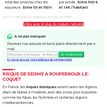
total des sinistres chez les
par année :
Entre 500 €
assureurs :
Entre 50 et 100%
et 1 k€ / habitant
Source : Linternaute.com d'après les données de l'ONRN
Villes avec le plus de risques naturels
A ne pas manquer
Recevez nos astuces et bons plans directement par e-
mail.
Je m'abonne
En savoir plus sur notre politique de confidentialité
RISQUE DE SÉISME À ROUPERROUX-LE-
COQUET
En France, les
risques sismiques
varient selon les régions,
allant de faibles à modérés, avec des zones plus exposées
comme les Alpes, les Pyrénées et certaines régions
méditerranéennes.