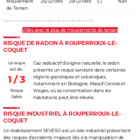
Mouvement
25/12/1999
29/12/1999
5 j
Non
de Terrain
Source : Linternaute.com d'après les données de la CCR
Villes avec le plus de mouvements de terrain
RISQUE DE RADON À ROUPERROUX-LE-
COQUET
Le risque
Gaz radioactif d'origine naturelle, le radon
est de :
présente un risque sanitaire dans certaines
1 / 3
régions granitiques et volcaniques,
notamment en Bretagne, Massif Central et
Risque
Vosges, où sa concentration dans les
faible
habitations peut être élevée.
RISQUE INDUSTRIEL À ROUPERROUX-LE-
COQUET
Un établissement SEVESO est un site industriel présentant
des risques d'accidents majeurs liés à la manipulation de