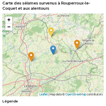
Carte des séismes survenus à Rouperroux-le-
Coquet et aux alentours
+
−
Leaflet
|
Map data ©
OpenStreetMap
contributors
Légende