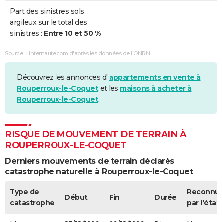
Part des sinistres sols
argileux sur le total des
sinistres :
Entre 10 et 50 %
Source : Linternaute.com d'après les données de l'ONRN
Découvrez les annonces d'
appartements en vente à
Rouperroux-le-Coquet
et les
maisons à acheter à
Rouperroux-le-Coquet
.
RISQUE DE MOUVEMENT DE TERRAIN À
ROUPERROUX-LE-COQUET
Derniers mouvements de terrain déclarés
catastrophe naturelle à Rouperroux-le-Coquet
Type de
Reconnu
Début
Fin
Durée
catastrophe
par l'état