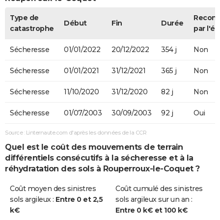
Type de
Recon
Début
Fin
Durée
catastrophe
par l'ét
Sécheresse
01/01/2022
20/12/2022
354 j
Non
Sécheresse
01/01/2021
31/12/2021
365 j
Non
Sécheresse
11/10/2020
31/12/2020
82 j
Non
Sécheresse
01/07/2003
30/09/2003
92 j
Oui
Source : Linternaute.com d'après les données de la CCR
Quel est le coût des mouvements de terrain
différentiels consécutifs à la sécheresse et à la
réhydratation des sols à Rouperroux-le-Coquet ?
Coût moyen des sinistres
Coût cumulé des sinistres
sols argileux :
Entre 0 et 2,5
sols argileux sur un an :
k€
Entre 0 k€ et 100 k€