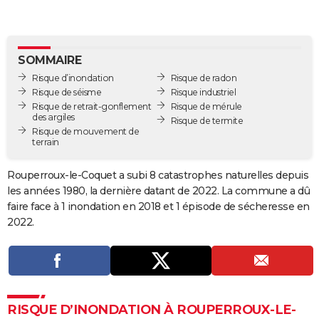
City break
Voyage de noces
Climat
Destinations
Voyage nature
Forum
+
PHOTO
GUIDES D'ACHAT
SOMMAIRE
BONS PLANS
Risque d’inondation
Risque de radon
Risque de séisme
Risque industriel
CARTE DE VOEUX
Risque de retrait-gonflement
Risque de mérule
des argiles
Risque de termite
Carte Bonne année
Carte Pâques
Carte de Noël
Carte Saint-Valentin
Carte d'anniversaire
Risque de mouvement de
DICTIONNAIRE
terrain
Biographies
Expressions
Dictionnaire
Citations
Proverbes
PROGRAMME TV
Rouperroux-le-Coquet a subi 8 catastrophes naturelles depuis
les années 1980, la dernière datant de 2022. La commune a dû
COPAINS D'AVANT
faire face à 1 inondation en 2018 et 1 épisode de sécheresse en
Se connecter
Collèges
Universités
Service militaire
S'inscrire
Lycées
Primaires
Entreprises
Avis de recherche
AVIS DE DÉCÈS
2022.
FORUM
Lifestyle
Sport
Television
Cinema
Bricolage
Culture
Auto
Voyage
RISQUE D’INONDATION À ROUPERROUX-LE-