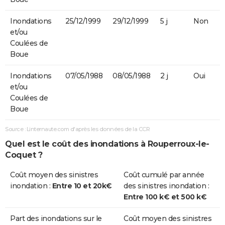
Inondations
25/12/1999
29/12/1999
5 j
Non
et/ou
Coulées de
Boue
Inondations
07/05/1988
08/05/1988
2 j
Oui
et/ou
Coulées de
Boue
Source : Linternaute.com d'après les données de la CCR
Quel est le coût des inondations à Rouperroux-le-
Coquet ?
Coût moyen des sinistres
Coût cumulé par année
inondation :
Entre 10 et 20k€
des sinistres inondation :
Entre 100 k€ et 500 k€
Part des inondations sur le
Coût moyen des sinistres