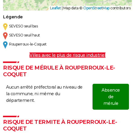
Leaflet
|
Map data ©
OpenStreetMap
contributors
Légende
SEVESO seuil bas
SEVESO seuil haut
Rouperroux-le-Coquet
Villes avec le plus de risque industriel
RISQUE DE MÉRULE À ROUPERROUX-LE-
COQUET
Aucun arrêté préfectoral au niveau de
Absence
la commune, ni même du
de
département.
mérule
RISQUE DE TERMITE À ROUPERROUX-LE-
COQUET