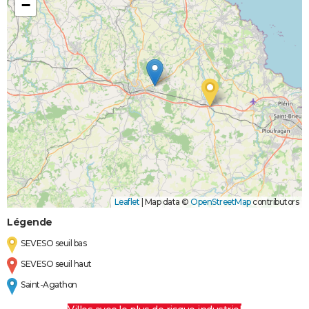
−
Leaflet
|
Map data ©
OpenStreetMap
contributors
Légende
SEVESO seuil bas
SEVESO seuil haut
Saint-Agathon