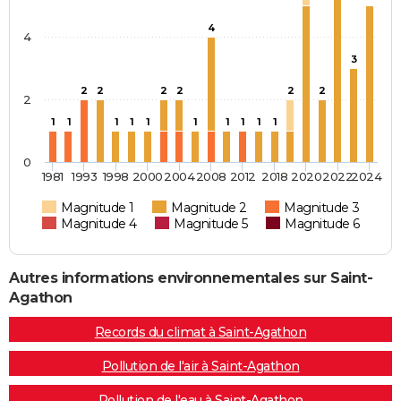
4
4
3
2
2
2
2
2
2
2
1
1
1
1
1
1
1
1
1
1
0
1981
1993
1998
2000
2004
2008
2012
2018
2020
2022
2024
Magnitude 1
Magnitude 2
Magnitude 3
Magnitude 4
Magnitude 5
Magnitude 6
Autres informations environnementales sur Saint-
Agathon
Records du climat à Saint-Agathon
Pollution de l'air à Saint-Agathon
Pollution de l'eau à Saint-Agathon