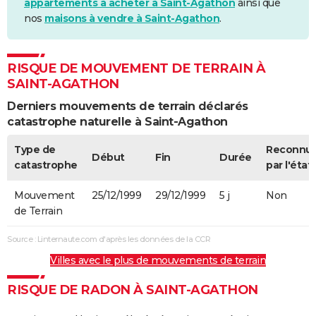
appartements à acheter à Saint-Agathon
ainsi que
nos
maisons à vendre à Saint-Agathon
.
RISQUE DE MOUVEMENT DE TERRAIN À
SAINT-AGATHON
Derniers mouvements de terrain déclarés
catastrophe naturelle à Saint-Agathon
Type de
Reconnu
Début
Fin
Durée
catastrophe
par l'état
Mouvement
25/12/1999
29/12/1999
5 j
Non
de Terrain
Source : Linternaute.com d'après les données de la CCR
Villes avec le plus de mouvements de terrain
RISQUE DE RADON À SAINT-AGATHON