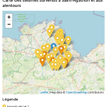
Carte des séismes survenus à Saint-Agathon et aux
alentours
+
−
Leaflet
|
Map data ©
OpenStreetMap
contributors
Légende
Magnitude 1 et 2