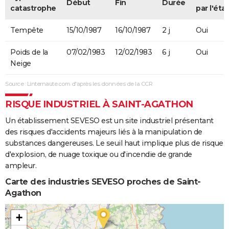
Début
Fin
Durée
catastrophe
par l'état
Tempête
15/10/1987
16/10/1987
2 j
Oui
Poids de la
07/02/1983
12/02/1983
6 j
Oui
Neige
Source : Linternaute.com d'après les données de la CCR
RISQUE INDUSTRIEL À SAINT-AGATHON
Un établissement SEVESO est un site industriel présentant
des risques d'accidents majeurs liés à la manipulation de
substances dangereuses. Le seuil haut implique plus de risque
d'explosion, de nuage toxique ou d'incendie de grande
ampleur.
Carte des industries SEVESO proches de Saint-
Agathon
+