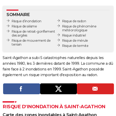
City break
Voyage de noces
Climat
Destinations
Voyage nature
Forum
+
PHOTO
SOMMAIRE
GUIDES D'ACHAT
Risque d’inondation
Risque de radon
Risque de séisme
Risque de phénomène
BONS PLANS
météorologique
Risque de retrait-gonflement
des argiles
Risque industriel
CARTE DE VOEUX
Risque de mouvement de
Risque de mérule
terrain
Risque de termite
Carte Bonne année
Carte Pâques
Carte de Noël
Carte Saint-Valentin
Carte d'anniversaire
DICTIONNAIRE
Saint-Agathon a subi 5 catastrophes naturelles depuis les
Biographies
Expressions
Dictionnaire
Citations
Proverbes
PROGRAMME TV
années 1980, les 3 dernières datant de 1999. La commune a dû
faire face à 2 inondations en 1999. Saint-Agathon possède
COPAINS D'AVANT
également un risque important d'exposition au radon.
Se connecter
Collèges
Universités
Service militaire
S'inscrire
Lycées
Primaires
Entreprises
Avis de recherche
AVIS DE DÉCÈS
FORUM
Lifestyle
Sport
Television
Cinema
Bricolage
Culture
Auto
Voyage
RISQUE D’INONDATION À SAINT-AGATHON
Carte des zones inondables à Saint-Agathon