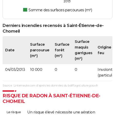
2013
Somme des surfaces parcourues (m²)
Derniers incendies recensés à Saint-Étienne-de-
Chomeil
Surface
Surface
Surface
maquis
Origine 
Date
parcourue
forêt
garrigues
feu
(m²)
(m²)
(m²)
04/03/2013
10 000
0
0
Involonta
(particulie
Source : Linternaute.com d'après les données du bdiff.agriculture.gouv.fr
RISQUE DE RADON À SAINT-ÉTIENNE-DE-
CHOMEIL
Le risque
Un risque élevé nécessite une aération