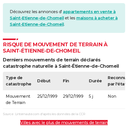
Découvrez les annonces d'
appartements en vente à
Saint-Etienne-de-Chomeil
et les
maisons à acheter à
Saint-Etienne-de-Chomeil
.
RISQUE DE MOUVEMENT DE TERRAIN À
SAINT-ÉTIENNE-DE-CHOMEIL
Derniers mouvements de terrain déclarés
catastrophe naturelle à Saint-Étienne-de-Chomeil
Type de
Reconnu
Début
Fin
Durée
catastrophe
par l'état
Mouvement
25/12/1999
29/12/1999
5 j
Non
de Terrain
Source : Linternaute.com d'après les données de la CCR
Villes avec le plus de mouvements de terrain