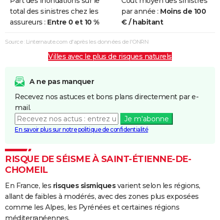
Part des inondations sur le
Coût moyen des sinistres
Inondations
26/06/1990
26/06/1990
1 j
Oui
total des sinistres chez les
par année :
Moins de 100
et/ou
assureurs :
Entre 0 et 10 %
€ / habitant
Coulées de
Boue
Source : Linternaute.com d'après les données de l'ONRN
Villes avec le plus de risques naturels
Inondations
06/11/1982
10/11/1982
5 j
Oui
et/ou
Coulées de
A ne pas manquer
Boue
Recevez nos astuces et bons plans directement par e-
mail.
Je m'abonne
En savoir plus sur notre politique de confidentialité
RISQUE DE SÉISME À SAINT-ÉTIENNE-DE-
CHOMEIL
En France, les
risques sismiques
varient selon les régions,
allant de faibles à modérés, avec des zones plus exposées
comme les Alpes, les Pyrénées et certaines régions
méditerranéennes.