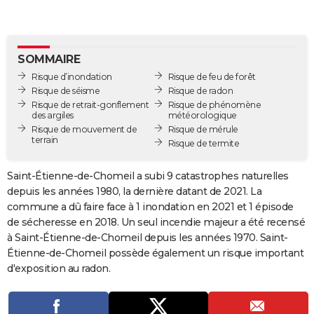
City break
Voyage de noces
Climat
Destinations
Voyage nature
Forum
+
PHOTO
GUIDES D'ACHAT
SOMMAIRE
BONS PLANS
Risque d’inondation
Risque de feu de forêt
Risque de séisme
Risque de radon
CARTE DE VOEUX
Risque de retrait-gonflement
Risque de phénomène
des argiles
météorologique
Carte Bonne année
Carte Pâques
Carte de Noël
Carte Saint-Valentin
Carte d'anniversaire
Risque de mouvement de
Risque de mérule
DICTIONNAIRE
terrain
Risque de termite
Biographies
Expressions
Dictionnaire
Citations
Proverbes
PROGRAMME TV
Saint-Étienne-de-Chomeil a subi 9 catastrophes naturelles
COPAINS D'AVANT
depuis les années 1980, la dernière datant de 2021. La
commune a dû faire face à 1 inondation en 2021 et 1 épisode
Se connecter
Collèges
Universités
Service militaire
S'inscrire
Lycées
Primaires
Entreprises
Avis de recherche
AVIS DE DÉCÈS
de sécheresse en 2018. Un seul incendie majeur a été recensé
à Saint-Étienne-de-Chomeil depuis les années 1970. Saint-
FORUM
Étienne-de-Chomeil possède également un risque important
d'exposition au radon.
Lifestyle
Sport
Television
Cinema
Bricolage
Culture
Auto
Voyage