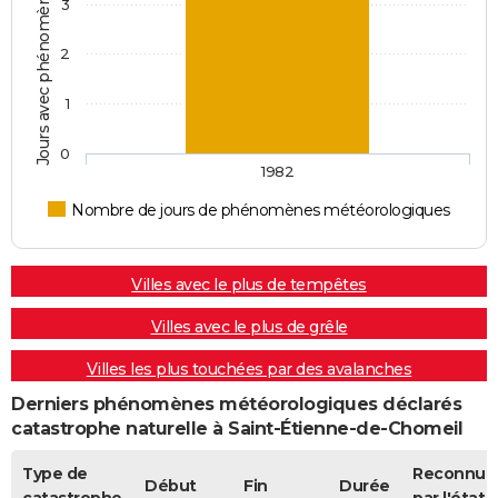
Jours avec phénomènes météorologiques
3
2
1
0
1982
Nombre de jours de phénomènes météorologiques
Villes avec le plus de tempêtes
Villes avec le plus de grêle
Villes les plus touchées par des avalanches
Derniers phénomènes météorologiques déclarés
catastrophe naturelle à Saint-Étienne-de-Chomeil
Type de
Reconnue
Début
Fin
Durée
catastrophe
par l'état