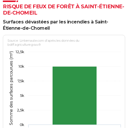
RISQUE DE FEUX DE FORÊT À SAINT-ÉTIENNE-
DE-CHOMEIL
Surfaces dévastées par les incendies à Saint-
Étienne-de-Chomeil
Source : Linternaute.com d'après les données du
bdiff.agriculture.gouv.fr
12,5k
Somme des surfaces parcourues (m²)
10k
7,5k
5k
2,5k
0k