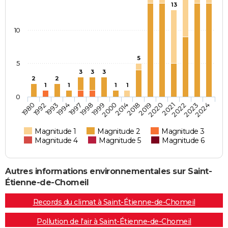
13
10
5
5
3
3
3
2
2
1
1
1
1
0
1980
1992
1993
1994
1997
1998
1999
2000
2014
2018
2019
2020
2021
2022
2023
2024
Magnitude 1
Magnitude 2
Magnitude 3
Magnitude 4
Magnitude 5
Magnitude 6
Autres informations environnementales sur Saint-
Étienne-de-Chomeil
Records du climat à Saint-Étienne-de-Chomeil
Pollution de l'air à Saint-Étienne-de-Chomeil