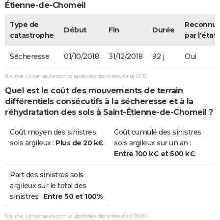
Étienne-de-Chomeil
Type de
Reconnu
Début
Fin
Durée
catastrophe
par l'état
Sécheresse
01/10/2018
31/12/2018
92 j
Oui
Source : Linternaute.com d'après les données de la CCR
Quel est le coût des mouvements de terrain
différentiels consécutifs à la sécheresse et à la
réhydratation des sols à Saint-Étienne-de-Chomeil ?
Coût moyen des sinistres
Coût cumulé des sinistres
sols argileux :
Plus de 20 k€
sols argileux sur un an :
Entre 100 k€ et 500 k€
Part des sinistres sols
argileux sur le total des
sinistres :
Entre 50 et 100%
Source : Linternaute.com d'après les données de l'ONRN