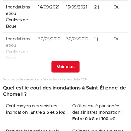
Inondations
14/09/2021
15/09/2021
2 j
Oui
et/ou
Coulées de
Boue
Inondations
30/05/2012
30/05/2012
1 j
Oui
et/ou
Coulées de
Boue
Inondations
27/05/2012
27/05/2012
1 j
Oui
et/ou
Source : Linternaute.com d'après les données de la CCR
Coulées de
Quel est le coût des inondations à Saint-Étienne-de-
Boue
Chomeil ?
Inondations
25/12/1999
29/12/1999
5 j
Non
Coût moyen des sinistres
Coût cumulé par année
et/ou
inondation :
Entre 2,5 et 5 k€
des sinistres inondation :
Coulées de
Entre 0 k€ et 100 k€
Boue