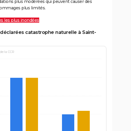
ations plus modérées qui peuvent causer des
ommages plus limités.
les les plus inondées
déclarées catastrophe naturelle à Saint-
 de la CCR