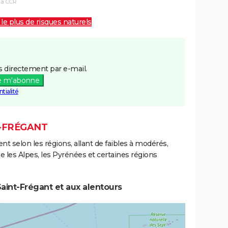
la CCR
 le plus de risques naturels
 directement par e-mail.
e m'abonne
tialité
T-FRÉGANT
ent selon les régions, allant de faibles à modérés,
les Alpes, les Pyrénées et certaines régions
aint-Frégant et aux alentours