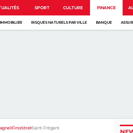
TUALITÉS
SPORT
CULTURE
FINANCE
A
IMMOBILIER
RISQUES NATURELS PAR VILLE
BANQUE
ASSU
tagne
Finistère
Saint-Frégant
NEW