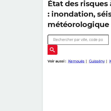
État des risques
: inondation, s
météorologique
Voir aussi :
Kernouës
Guissény
K