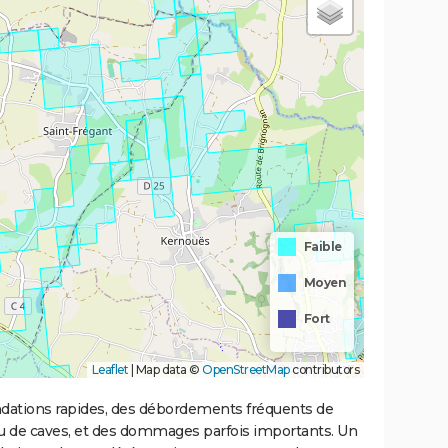
Faible
Moyen
Fort
Leaflet
|
Map data ©
OpenStreetMap
contributors
ondations rapides, des débordements fréquents de
ou de caves, et des dommages parfois importants. Un