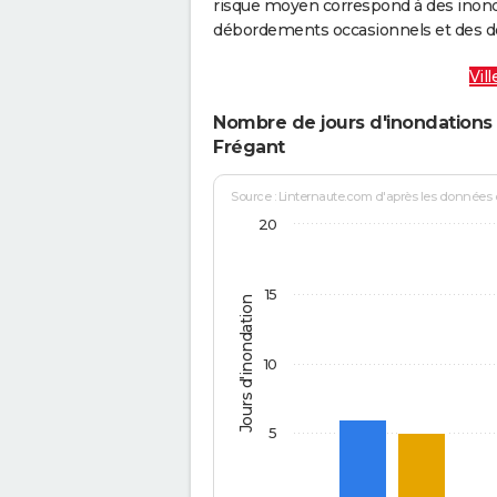
risque moyen correspond à des inond
débordements occasionnels et des d
Vil
Nombre de jours d'inondations 
Frégant
Source : Linternaute.com d'après les données
20
15
Jours d'inondation
10
5