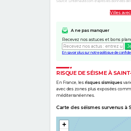
Source : Linternaute.com d'après les données de 
Villes avec
A ne pas manquer
Recevez nos astuces et bons plans
J
En savoir plus sur notre politique de confiden
RISQUE DE SÉISME À SAIN
En France, les
risques sismiques
vari
avec des zones plus exposées comme 
méditerranéennes.
Carte des séismes survenus à S
+