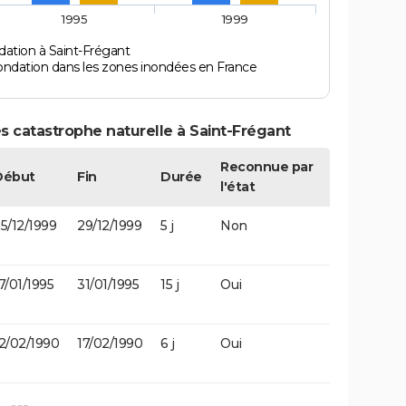
1995
1999
dation à Saint-Frégant
ondation dans les zones inondées en France
s catastrophe naturelle à Saint-Frégant
Reconnue par
Début
Fin
Durée
l'état
5/12/1999
29/12/1999
5 j
Non
7/01/1995
31/01/1995
15 j
Oui
2/02/1990
17/02/1990
6 j
Oui