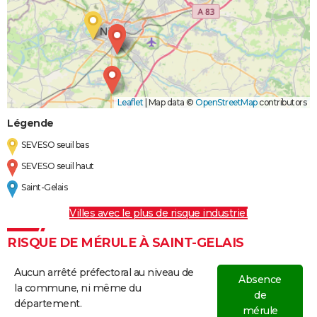
Leaflet
|
Map data ©
OpenStreetMap
contributors
Légende
SEVESO seuil bas
SEVESO seuil haut
Saint-Gelais
Villes avec le plus de risque industriel
RISQUE DE MÉRULE À SAINT-GELAIS
Aucun arrêté préfectoral au niveau de
Absence
la commune, ni même du
de
département.
mérule