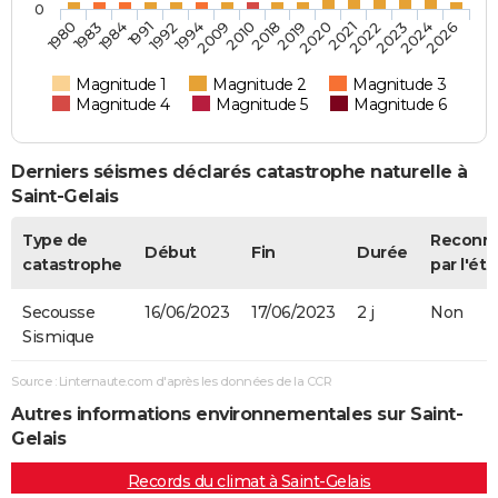
0
2019
2020
2021
2022
2023
2024
2026
1980
1983
1984
1991
1992
1994
2009
2010
2018
Magnitude 1
Magnitude 2
Magnitude 3
Magnitude 4
Magnitude 5
Magnitude 6
Derniers séismes déclarés catastrophe naturelle à
Saint-Gelais
Type de
Reconn
Début
Fin
Durée
catastrophe
par l'éta
Secousse
16/06/2023
17/06/2023
2 j
Non
Sismique
Source : Linternaute.com d'après les données de la CCR
Autres informations environnementales sur Saint-
Gelais
Records du climat à Saint-Gelais