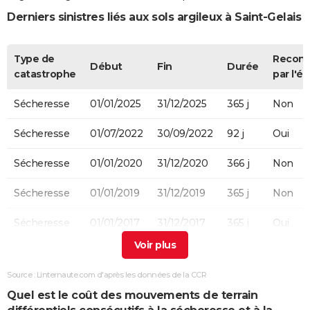
Derniers sinistres liés aux sols argileux à Saint-Gelais
Type de
Recon
Début
Fin
Durée
catastrophe
par l'ét
Sécheresse
01/01/2025
31/12/2025
365 j
Non
Sécheresse
01/07/2022
30/09/2022
92 j
Oui
Sécheresse
01/01/2020
31/12/2020
366 j
Non
Sécheresse
01/01/2019
31/12/2019
365 j
Non
Sécheresse
01/01/2017
31/12/2017
365 j
Oui
Sécheresse
01/01/2016
31/12/2016
366 j
Non
Source : Linternaute.com d'après les données de la CCR
Sécheresse
01/01/2012
31/12/2012
366 j
Non
Quel est le coût des mouvements de terrain