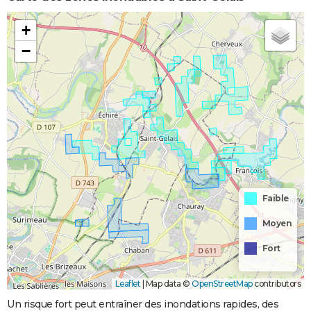
+
−
Faible
Moyen
Fort
Leaflet
|
Map data ©
OpenStreetMap
contributors
Un risque fort peut entraîner des inondations rapides, des