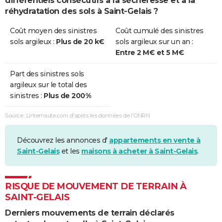
différentiels consécutifs à la sécheresse et à la
Sécheresse
08/10/2011
31/12/2011
85 j
Non
réhydratation des sols à Saint-Gelais ?
Sécheresse
01/07/2009
30/09/2009
92 j
Non
Coût moyen des sinistres
Coût cumulé des sinistres
sols argileux :
Plus de 20 k€
sols argileux sur un an :
Sécheresse
01/07/2005
30/09/2005
92 j
Oui
Entre 2 M€ et 5 M€
Sécheresse
01/01/2005
31/03/2005
90 j
Non
Part des sinistres sols
argileux sur le total des
Sécheresse
01/07/2003
30/09/2003
92 j
Oui
sinistres :
Plus de 200%
Sécheresse
01/11/1996
31/08/1998
669 j
Oui
Source : Linternaute.com d'après les données de l'ONRN
Sécheresse
01/01/1991
31/10/1996
2131 j
Oui
Découvrez les annonces d'
appartements en vente à
Sécheresse
01/05/1989
31/12/1990
610 j
Oui
Saint-Gelais
et les
maisons à acheter à Saint-Gelais
.
RISQUE DE MOUVEMENT DE TERRAIN À
SAINT-GELAIS
Derniers mouvements de terrain déclarés