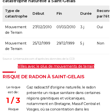
catastrophe naturelle à Saint-Gelais
Type de
Reconn
Début
Fin
Durée
catastrophe
par l'éta
Mouvement
27/02/2010
01/03/2010
3 j
Oui
de Terrain
Mouvement
25/12/1999
29/12/1999
5 j
Non
de Terrain
Source : Linternaute.com d'après les données de la CCR
Villes avec le plus de mouvements de terrain
RISQUE DE RADON À SAINT-GELAIS
Le risque
Gaz radioactif d'origine naturelle, le radon
est de :
présente un risque sanitaire dans certaines
1 / 3
régions granitiques et volcaniques,
notamment en Bretagne, Massif Central et
Risque
Vosges, où sa concentration dans les