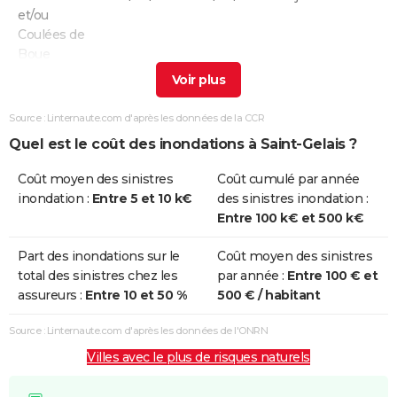
et/ou
Coulées de
Boue
Inondations
25/12/1999
29/12/1999
5 j
Non
et/ou
Source : Linternaute.com d'après les données de la CCR
Coulées de
Quel est le coût des inondations à Saint-Gelais ?
Boue
Coût moyen des sinistres
Coût cumulé par année
Inondations
17/01/1995
31/01/1995
15 j
Oui
inondation :
Entre 5 et 10 k€
des sinistres inondation :
et/ou
Entre 100 k€ et 500 k€
Coulées de
Boue
Part des inondations sur le
Coût moyen des sinistres
total des sinistres chez les
par année :
Entre 100 € et
Inondations
31/12/1993
17/01/1994
18 j
Oui
assureurs :
Entre 10 et 50 %
500 € / habitant
et/ou
Coulées de
Source : Linternaute.com d'après les données de l'ONRN
Boue
Villes avec le plus de risques naturels
Inondations
03/12/1992
09/12/1992
7 j
Oui