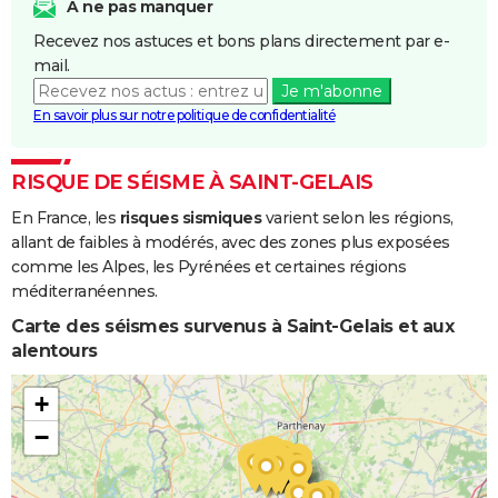
et/ou
A ne pas manquer
Coulées de
Recevez nos astuces et bons plans directement par e-
Boue
mail.
Je m'abonne
Inondations
25/07/1983
26/07/1983
2 j
Oui
En savoir plus sur notre politique de confidentialité
et/ou
Coulées de
Boue
RISQUE DE SÉISME À SAINT-GELAIS
En France, les
risques sismiques
varient selon les régions,
Inondations
01/04/1983
28/04/1983
28 j
Oui
allant de faibles à modérés, avec des zones plus exposées
et/ou
comme les Alpes, les Pyrénées et certaines régions
Coulées de
méditerranéennes.
Boue
Carte des séismes survenus à Saint-Gelais et aux
Inondations
08/12/1982
31/12/1982
24 j
Oui
alentours
et/ou
Coulées de
+
Boue
−