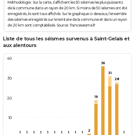
Méthodologie : Sur la carte, s'affichent les 50 séismes les plus puissants
de la commune dans un rayon de 20 km. Si moins de 50 séismes ont été
enregistrés, ils sont tous affichés. Sur le graphique ci-dessous, l'ensemble
des séismes enregistrés sur le territoire de la commune et dans un rayon
de 20 km sont comptabilisés. Source : franceseisme.fr
Liste de tous les séismes survenus à Saint-Gelais et
aux alentours
40
36
31
30
28
19
20
10
2
1
1
1
1
1
1
1
1
1
1
1