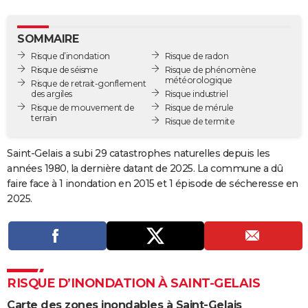
City break
Voyage de noces
Climat
Destinations
Voyage nature
Forum
+
PHOTO
SOMMAIRE
GUIDES D'ACHAT
Risque d’inondation
Risque de radon
Risque de séisme
Risque de phénomène
BONS PLANS
météorologique
Risque de retrait-gonflement
des argiles
Risque industriel
CARTE DE VOEUX
Risque de mouvement de
Risque de mérule
terrain
Risque de termite
Carte Bonne année
Carte Pâques
Carte de Noël
Carte Saint-Valentin
Carte d'anniversaire
DICTIONNAIRE
Saint-Gelais a subi 29 catastrophes naturelles depuis les
Biographies
Expressions
Dictionnaire
Citations
Proverbes
PROGRAMME TV
années 1980, la dernière datant de 2025. La commune a dû
faire face à 1 inondation en 2015 et 1 épisode de sécheresse en
COPAINS D'AVANT
2025.
Se connecter
Collèges
Universités
Service militaire
S'inscrire
Lycées
Primaires
Entreprises
Avis de recherche
AVIS DE DÉCÈS
FORUM
Lifestyle
Sport
Television
Cinema
Bricolage
Culture
Auto
Voyage
RISQUE D’INONDATION À SAINT-GELAIS
Carte des zones inondables à Saint-Gelais