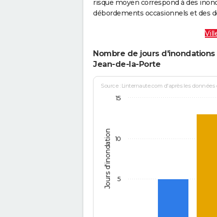
risque moyen correspond à des inond
débordements occasionnels et des d
Vil
Nombre de jours d'inondations 
Jean-de-la-Porte
Source : Linternaute.com d'après les données
15
Jours d'inondation
10
5