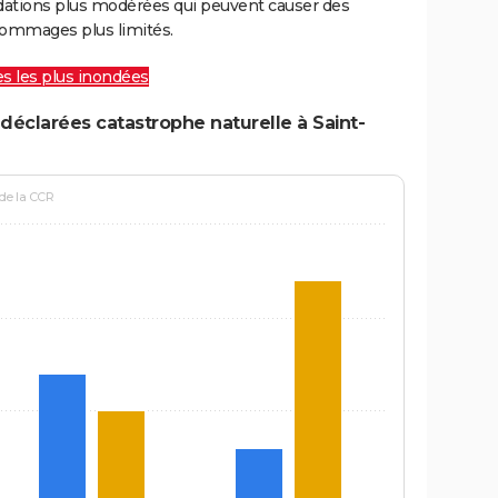
ations plus modérées qui peuvent causer des
ommages plus limités.
les les plus inondées
déclarées catastrophe naturelle à Saint-
 de la CCR