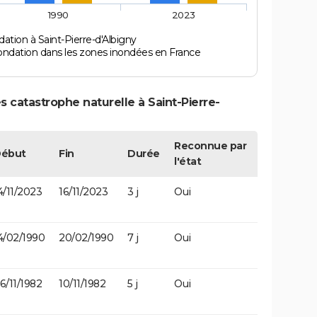
1990
2023
ation à Saint-Pierre-d'Albigny
ondation dans les zones inondées en France
 catastrophe naturelle à Saint-Pierre-
Reconnue par
ébut
Fin
Durée
l'état
4/11/2023
16/11/2023
3 j
Oui
4/02/1990
20/02/1990
7 j
Oui
6/11/1982
10/11/1982
5 j
Oui