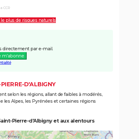
la CCR
 le plus de risques naturels
 directement par e-mail.
e m'abonne
tialité
-PIERRE-D'ALBIGNY
ent selon les régions, allant de faibles à modérés,
les Alpes, les Pyrénées et certaines régions
int-Pierre-d'Albigny et aux alentours