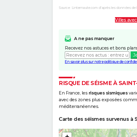
Source : Linternaute.com d'après les données de 
Villes avec
A ne pas manquer
Recevez nos astuces et bons plans
J
En savoir plus sur notre politique de confiden
RISQUE DE SÉISME À SAINT
En France, les
risques sismiques
vari
avec des zones plus exposées comme 
méditerranéennes.
Carte des séismes survenus à Sa
+