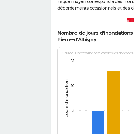
risque moyen correspond à des inond
débordements occasionnels et des d
Vil
Nombre de jours d'inondations 
Pierre-d'Albigny
Source : Linternaute.com d'après les données
15
Jours d'inondation
10
5