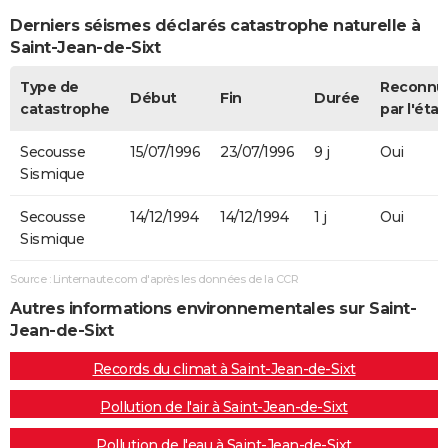
Derniers séismes déclarés catastrophe naturelle à
Saint-Jean-de-Sixt
Type de
Reconnu
Début
Fin
Durée
catastrophe
par l'état
Secousse
15/07/1996
23/07/1996
9 j
Oui
Sismique
Secousse
14/12/1994
14/12/1994
1 j
Oui
Sismique
Source : Linternaute.com d'après les données de la CCR
Autres informations environnementales sur Saint-
Jean-de-Sixt
Records du climat à Saint-Jean-de-Sixt
Pollution de l'air à Saint-Jean-de-Sixt
Pollution de l'eau à Saint-Jean-de-Sixt