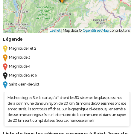
Leaflet
|
Map data ©
OpenStreetMap
contributors
Légende
Magnitude 1 et 2
Magnitude 3
Magnitude 4
Magnitude 5 et 6
Saint-Jean-de-Sixt
Méthodologie : Sur la carte, s'affichent les 50 séismes les plus puissants
de la commune dans un rayon de 20 km. Si moins de 50 séismes ont été
enregistrés, ils sont tous affichés. Sur le graphique ci-dessous, l'ensemble
des séismes enregistrés sur le territoire de la commune et dans un rayon
de 20 km sont comptabilisés. Source : franceseisme.fr
Liste de tous les séismes survenus à Saint-Jean-de-