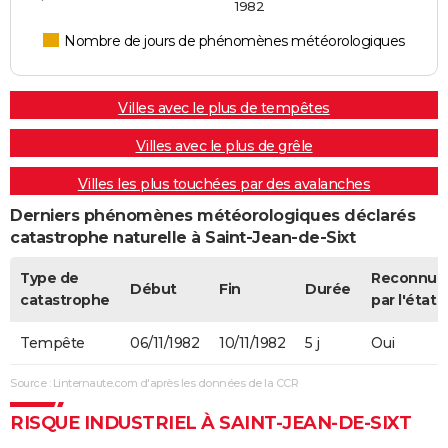
1982
Nombre de jours de phénomènes météorologiques
Villes avec le plus de tempêtes
Villes avec le plus de grêle
Villes les plus touchées par des avalanches
Derniers phénomènes météorologiques déclarés
catastrophe naturelle à Saint-Jean-de-Sixt
Type de
Reconnue
Début
Fin
Durée
catastrophe
par l'état
Tempête
06/11/1982
10/11/1982
5 j
Oui
Source : Linternaute.com d'après les données de la CCR
RISQUE INDUSTRIEL À SAINT-JEAN-DE-SIXT