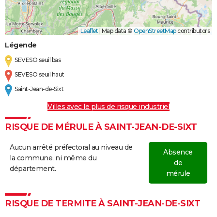
Leaflet
|
Map data ©
OpenStreetMap
contributors
Légende
SEVESO seuil bas
SEVESO seuil haut
Saint-Jean-de-Sixt
Villes avec le plus de risque industriel
RISQUE DE MÉRULE À SAINT-JEAN-DE-SIXT
Aucun arrêté préfectoral au niveau de
Absence
la commune, ni même du
de
département.
mérule
RISQUE DE TERMITE À SAINT-JEAN-DE-SIXT