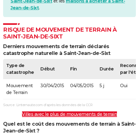
Saint-Jean-de-Sixt
et les
maisons à acheter à Saint-
Jean-de-Sixt
.
RISQUE DE MOUVEMENT DE TERRAIN À
SAINT-JEAN-DE-SIXT
Derniers mouvements de terrain déclarés
catastrophe naturelle à Saint-Jean-de-Sixt
Type de
Reconn
Début
Fin
Durée
catastrophe
par l'éta
Mouvement
30/04/2015
04/05/2015
5 j
Oui
de Terrain
Source : Linternaute.com d'après les données de la CCR
Villes avec le plus de mouvements de terrain
Quel est le coût des mouvements de terrain à Saint-
Jean-de-Sixt ?