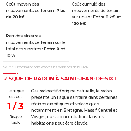
Coût moyen des
Coût cumulé des
mouvements de terrain :
Plus
mouvements de terrain
de 20 k€
sur un an :
Entre 0 k€ et
100 k€
Part des sinistres
mouvements de terrain sur le
total des sinistres :
Entre 0 et
10 %
Source : Linternaute.com d'après les données de l'ONRN
RISQUE DE RADON À SAINT-JEAN-DE-SIXT
Le risque
Gaz radioactif d'origine naturelle, le radon
est de :
présente un risque sanitaire dans certaines
1 / 3
régions granitiques et volcaniques,
notamment en Bretagne, Massif Central et
Risque
Vosges, où sa concentration dans les
faible
habitations peut être élevée.