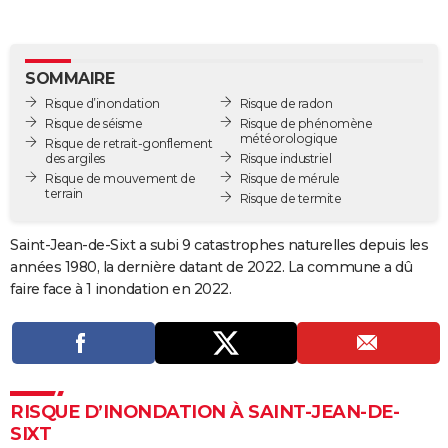
City break
Voyage de noces
Climat
Destinations
Voyage nature
Forum
+
PHOTO
GUIDES D'ACHAT
SOMMAIRE
Risque d’inondation
Risque de radon
BONS PLANS
Risque de séisme
Risque de phénomène
météorologique
Risque de retrait-gonflement
CARTE DE VOEUX
des argiles
Risque industriel
Risque de mouvement de
Risque de mérule
Carte Bonne année
Carte Pâques
Carte de Noël
Carte Saint-Valentin
Carte d'anniversaire
DICTIONNAIRE
terrain
Risque de termite
Biographies
Expressions
Dictionnaire
Citations
Proverbes
PROGRAMME TV
Saint-Jean-de-Sixt a subi 9 catastrophes naturelles depuis les
années 1980, la dernière datant de 2022. La commune a dû
COPAINS D'AVANT
faire face à 1 inondation en 2022.
Se connecter
Collèges
Universités
Service militaire
S'inscrire
Lycées
Primaires
Entreprises
Avis de recherche
AVIS DE DÉCÈS
FORUM
Lifestyle
Sport
Television
Cinema
Bricolage
Culture
Auto
Voyage
RISQUE D’INONDATION À SAINT-JEAN-DE-
SIXT