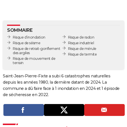
City break
Voyage de noces
Climat
Destinations
Voyage nature
Forum
+
PHOTO
GUIDES D'ACHAT
BONS PLANS
SOMMAIRE
Risque d’inondation
Risque de radon
CARTE DE VOEUX
Risque de séisme
Risque industriel
Risque de retrait-gonflement
Risque de mérule
Carte Bonne année
Carte Pâques
Carte de Noël
Carte Saint-Valentin
Carte d'anniversaire
DICTIONNAIRE
des argiles
Risque de termite
Risque de mouvement de
terrain
Biographies
Expressions
Dictionnaire
Citations
Proverbes
PROGRAMME TV
Saint-Jean-Pierre-Fixte a subi 6 catastrophes naturelles
COPAINS D'AVANT
depuis les années 1980, la dernière datant de 2024. La
Se connecter
Collèges
Universités
Service militaire
S'inscrire
Lycées
Primaires
Entreprises
Avis de recherche
AVIS DE DÉCÈS
commune a dû faire face à 1 inondation en 2024 et 1 épisode
de sécheresse en 2022.
FORUM
Lifestyle
Sport
Television
Cinema
Bricolage
Culture
Auto
Voyage