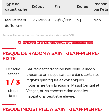
Type de
Reconnu
Début
Fin
Durée
catastrophe
par l'état
Mouvement
25/12/1999
29/12/1999
5 j
Non
de Terrain
Source : Linternaute.com d'après les données de la CCR
Villes avec le plus de mouvements de terrain
RISQUE DE RADON À SAINT-JEAN-PIERRE-
FIXTE
Le risque
Gaz radioactif d'origine naturelle, le radon
est de :
présente un risque sanitaire dans certaines
1 / 3
régions granitiques et volcaniques,
notamment en Bretagne, Massif Central et
Risque
Vosges, où sa concentration dans les
faible
habitations peut être élevée.
RISQUE INDUSTRIEL À SAINT-JEAN-PIERRE-