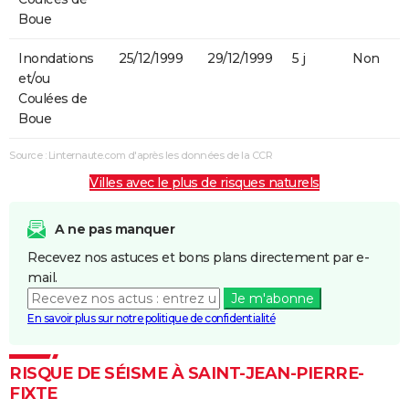
Boue
Inondations
25/12/1999
29/12/1999
5 j
Non
et/ou
Coulées de
Boue
Source : Linternaute.com d'après les données de la CCR
Villes avec le plus de risques naturels
A ne pas manquer
Recevez nos astuces et bons plans directement par e-
mail.
Je m'abonne
En savoir plus sur notre politique de confidentialité
RISQUE DE SÉISME À SAINT-JEAN-PIERRE-
FIXTE