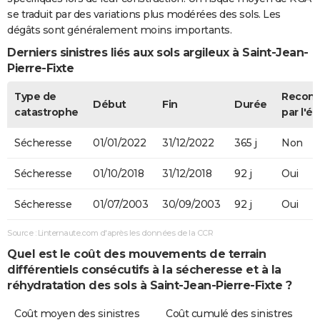
se traduit par des variations plus modérées des sols. Les
dégâts sont généralement moins importants.
Derniers sinistres liés aux sols argileux à Saint-Jean-
Pierre-Fixte
Type de
Recon
Début
Fin
Durée
catastrophe
par l'ét
Sécheresse
01/01/2022
31/12/2022
365 j
Non
Sécheresse
01/10/2018
31/12/2018
92 j
Oui
Sécheresse
01/07/2003
30/09/2003
92 j
Oui
Source : Linternaute.com d'après les données de la CCR
Quel est le coût des mouvements de terrain
différentiels consécutifs à la sécheresse et à la
réhydratation des sols à Saint-Jean-Pierre-Fixte ?
Coût moyen des sinistres
Coût cumulé des sinistres