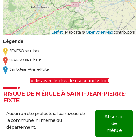
Leaflet
|
Map data ©
OpenStreetMap
contributors
Légende
SEVESO seuil bas
SEVESO seuil haut
Saint-Jean-Pierre-Fixte
Villes avec le plus de risque industriel
RISQUE DE MÉRULE À SAINT-JEAN-PIERRE-
FIXTE
Aucun arrêté préfectoral au niveau de
Absence
la commune, ni même du
de
département.
mérule