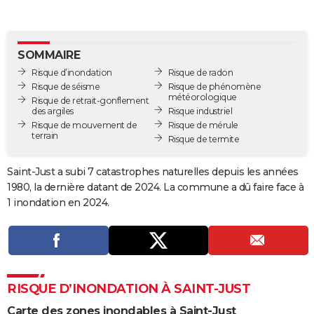
City break
Voyage de noces
Climat
Destinations
Voyage nature
Forum
+
PHOTO
GUIDES D'ACHAT
SOMMAIRE
Risque d’inondation
Risque de radon
BONS PLANS
Risque de séisme
Risque de phénomène
météorologique
Risque de retrait-gonflement
CARTE DE VOEUX
des argiles
Risque industriel
Risque de mouvement de
Risque de mérule
Carte Bonne année
Carte Pâques
Carte de Noël
Carte Saint-Valentin
Carte d'anniversaire
DICTIONNAIRE
terrain
Risque de termite
Biographies
Expressions
Dictionnaire
Citations
Proverbes
PROGRAMME TV
Saint-Just a subi 7 catastrophes naturelles depuis les années
1980, la dernière datant de 2024. La commune a dû faire face à
COPAINS D'AVANT
1 inondation en 2024.
Se connecter
Collèges
Universités
Service militaire
S'inscrire
Lycées
Primaires
Entreprises
Avis de recherche
AVIS DE DÉCÈS
FORUM
Lifestyle
Sport
Television
Cinema
Bricolage
Culture
Auto
Voyage
RISQUE D’INONDATION À SAINT-JUST
Carte des zones inondables à Saint-Just