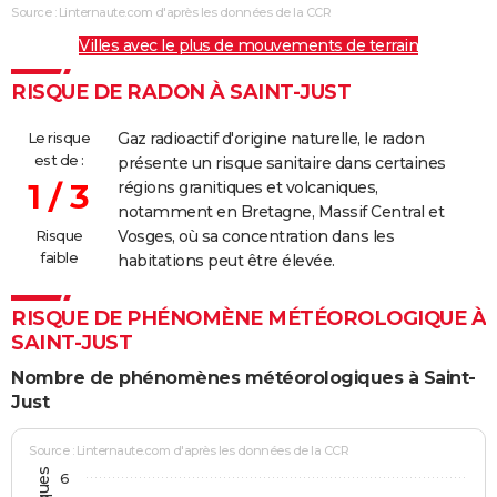
Source : Linternaute.com d'après les données de la CCR
Villes avec le plus de mouvements de terrain
RISQUE DE RADON À SAINT-JUST
Le risque
Gaz radioactif d'origine naturelle, le radon
est de :
présente un risque sanitaire dans certaines
1 / 3
régions granitiques et volcaniques,
notamment en Bretagne, Massif Central et
Risque
Vosges, où sa concentration dans les
faible
habitations peut être élevée.
RISQUE DE PHÉNOMÈNE MÉTÉOROLOGIQUE À
SAINT-JUST
Nombre de phénomènes météorologiques à Saint-
Just
Source : Linternaute.com d'après les données de la CCR
6