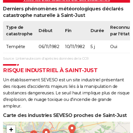
Derniers phénomènes météorologiques déclarés
catastrophe naturelle à Saint-Just
Type de
Reconnue
Début
Fin
Durée
catastrophe
par l'état
Tempête
06/11/1982
10/11/1982
5 j
Oui
Source : Linternaute.com d'après les données de la CCR
RISQUE INDUSTRIEL À SAINT-JUST
Un établissement SEVESO est un site industriel présentant
des risques d'accidents majeurs liés à la manipulation de
substances dangereuses. Le seuil haut implique plus de risque
d'explosion, de nuage toxique ou d'incendie de grande
ampleur.
Carte des industries SEVESO proches de Saint-Just
+