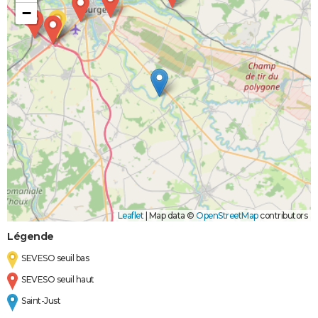
−
Leaflet
|
Map data ©
OpenStreetMap
contributors
Légende
SEVESO seuil bas
SEVESO seuil haut
Saint-Just