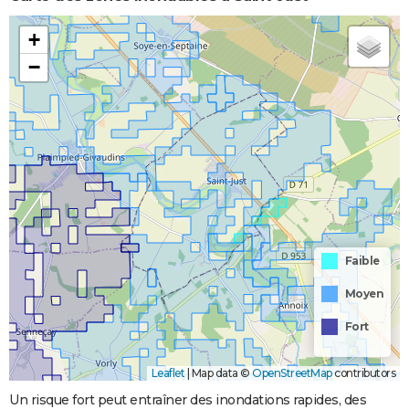
+
−
Faible
Moyen
Fort
Leaflet
|
Map data ©
OpenStreetMap
contributors
Un risque fort peut entraîner des inondations rapides, des