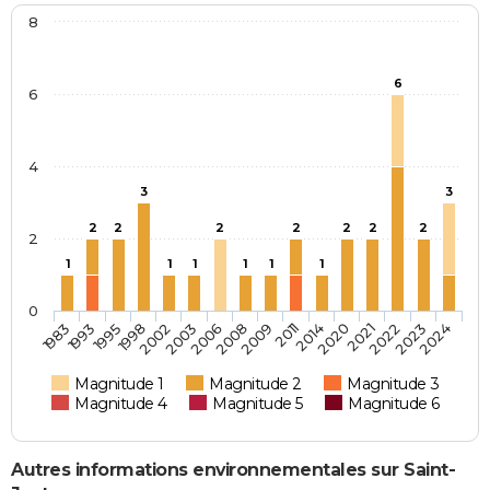
8
6
6
4
3
3
2
2
2
2
2
2
2
2
1
1
1
1
1
1
0
1983
1993
1995
1998
2002
2003
2006
2008
2009
2011
2014
2020
2021
2022
2023
2024
Magnitude 1
Magnitude 2
Magnitude 3
Magnitude 4
Magnitude 5
Magnitude 6
Autres informations environnementales sur Saint-