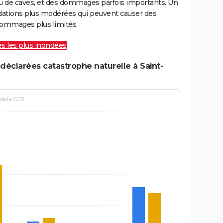
ou de caves, et des dommages parfois importants. Un
ations plus modérées qui peuvent causer des
ommages plus limités.
les les plus inondées
déclarées catastrophe naturelle à Saint-
 de la CCR