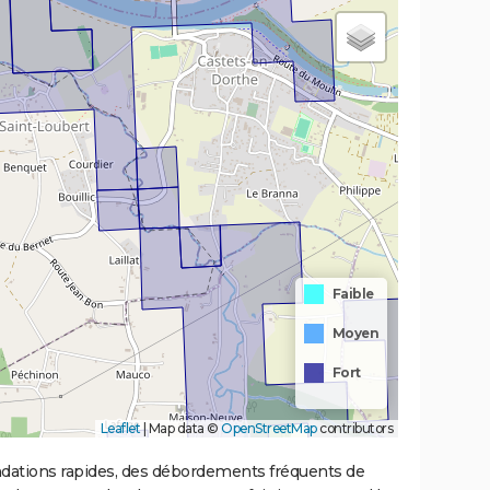
Faible
Moyen
Fort
Leaflet
|
Map data ©
OpenStreetMap
contributors
ondations rapides, des débordements fréquents de