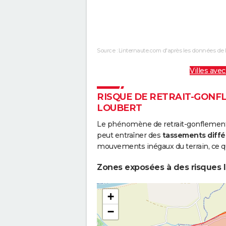
Chocs Mécaniques liés à l'action
des Vagues
Source : Linternaute.com d'après les données de 
Inondations et/ou Coulées de Boue
Villes avec
Inondations et/ou Coulées de Boue
Inondations et/ou Coulées de Boue
RISQUE DE RETRAIT-GONFL
LOUBERT
Le phénomène de retrait-gonflement de
peut entraîner des
tassements diffé
mouvements inégaux du terrain, ce qu
Zones exposées à des risques li
+
−