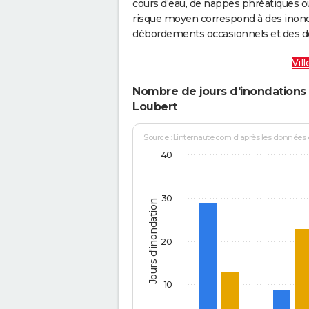
cours d’eau, de nappes phréatiques 
risque moyen correspond à des inond
débordements occasionnels et des d
Vil
Nombre de jours d'inondations 
Loubert
Source : Linternaute.com d'après les données
40
30
Jours d'inondation
20
10