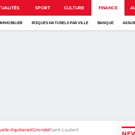
TUALITÉS
SPORT
CULTURE
FINANCE
A
IMMOBILIER
RISQUES NATURELS PAR VILLE
BANQUE
ASSU
elle-Aquitaine
Gironde
Saint-Loubert
NEW