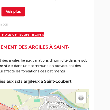
25/12/1999
29/12/1999
5 j
Non
la CCR
16/07/1983
24/07/1983
9 j
Oui
 le plus de risques naturels
08/12/1982
31/12/1982
24 j
Oui
06/11/1982
10/11/1982
5 j
Oui
EMENT DES ARGILES À SAINT-
s argiles, lié aux variations d'humidité dans le sol,
rentiels
dans une commune en provoquant des
i affecte les fondations des bâtiments.
és aux sols argileux à Saint-Loubert