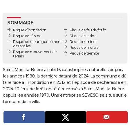
City break
Voyage de noces
Climat
Destinations
Voyage nature
Forum
+
PHOTO
GUIDES D'ACHAT
SOMMAIRE
Risque d’inondation
Risque de feu de forêt
BONS PLANS
Risque de séisme
Risque de radon
Risque de retrait-gonflement
Risque industriel
CARTE DE VOEUX
des argiles
Risque de mérule
Risque de mouvement de
Carte Bonne année
Carte Pâques
Carte de Noël
Carte Saint-Valentin
Carte d'anniversaire
Risque de termite
DICTIONNAIRE
terrain
Biographies
Expressions
Dictionnaire
Citations
Proverbes
PROGRAMME TV
Saint-Mars-la-Brière a subi 16 catastrophes naturelles depuis
les années 1980, la dernière datant de 2024. La commune a dû
COPAINS D'AVANT
faire face à 1 inondation en 2012 et 1 épisode de sécheresse en
Se connecter
Collèges
Universités
Service militaire
S'inscrire
Lycées
Primaires
Entreprises
Avis de recherche
2024. 10 feux de forêt ont été recensés à Saint-Mars-la-Brière
AVIS DE DÉCÈS
depuis les années 1970. Une entreprise SEVESO se situe sur le
FORUM
territoire de la ville.
Lifestyle
Sport
Television
Cinema
Bricolage
Culture
Auto
Voyage