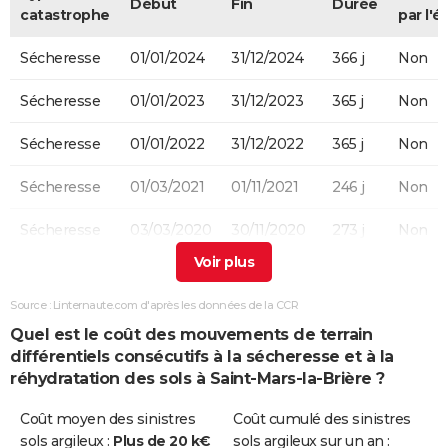
Début
Fin
Durée
catastrophe
par l'é
Sécheresse
01/01/2024
31/12/2024
366 j
Non
Sécheresse
01/01/2023
31/12/2023
365 j
Non
Sécheresse
01/01/2022
31/12/2022
365 j
Non
Sécheresse
01/03/2021
01/11/2021
246 j
Non
Sécheresse
03/03/2020
30/11/2020
273 j
Non
Sécheresse
01/01/2012
31/12/2012
366 j
Non
Source : Linternaute.com d'après les données de la CCR
Sécheresse
01/07/2003
30/09/2003
92 j
Oui
Quel est le coût des mouvements de terrain
différentiels consécutifs à la sécheresse et à la
réhydratation des sols à Saint-Mars-la-Brière ?
Coût moyen des sinistres
Coût cumulé des sinistres
sols argileux :
Plus de 20 k€
sols argileux sur un an :