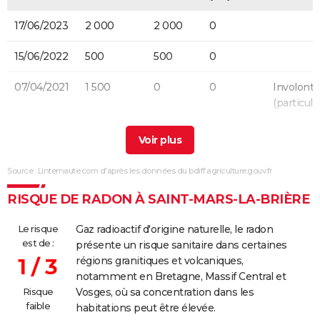
17/06/2023
2 000
2 000
0
15/06/2022
500
500
0
07/04/2021
1 500
0
0
Involonta
(particulie
25/08/2020
600
600
0
05/04/2017
120 000
120 000
0
Source : Linternaute.com d'après les données du bdiff.agriculture.gouv.fr
22/06/2015
300
300
0
RISQUE DE RADON À SAINT-MARS-LA-BRIÈRE
14/04/2015
150
150
0
Le risque
Gaz radioactif d'origine naturelle, le radon
est de :
présente un risque sanitaire dans certaines
03/06/2011
330 000
315 000
0
1 / 3
régions granitiques et volcaniques,
notamment en Bretagne, Massif Central et
21/07/2009
100 000
100 000
0
Involonta
Risque
Vosges, où sa concentration dans les
(travaux)
faible
habitations peut être élevée.