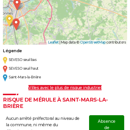
Leaflet
|
Map data ©
OpenStreetMap
contributors
Légende
SEVESO seuil bas
SEVESO seuil haut
Saint-Mars-la-Brière
Villes avec le plus de risque industriel
RISQUE DE MÉRULE À SAINT-MARS-LA-
BRIÈRE
Aucun arrêté préfectoral au niveau de
Absence
la commune, ni même du
de