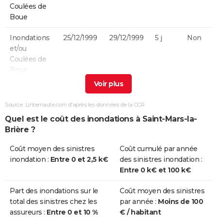
Coulées de
Boue
Inondations
25/12/1999
29/12/1999
5 j
Non
et/ou
Coulées de
Boue
Inondations
17/01/1995
31/01/1995
15 j
Oui
et/ou
Source : Linternaute.com d'après les données de la CCR
Coulées de
Quel est le coût des inondations à Saint-Mars-la-
Boue
Brière ?
Inondations
20/07/1992
21/07/1992
2 j
Oui
Coût moyen des sinistres
Coût cumulé par année
et/ou
inondation :
Entre 0 et 2,5 k€
des sinistres inondation :
Coulées de
Entre 0 k€ et 100 k€
Boue
Part des inondations sur le
Coût moyen des sinistres
Inondations
07/05/1988
08/05/1988
2 j
Oui
total des sinistres chez les
par année :
Moins de 100
et/ou
assureurs :
Entre 0 et 10 %
€ / habitant