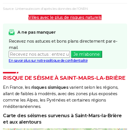
Coulées de
Boue
Source : Linternaute.com d'après les données de l'ONRN
Villes avec le plus de risques naturels
Inondations
25/06/1983
26/06/1983
2 j
Oui
et/ou
Coulées de
A ne pas manquer
Boue
Recevez nos astuces et bons plans directement par e-
mail.
Inondations
01/04/1983
28/04/1983
28 j
Oui
Je m'abonne
et/ou
En savoir plus sur notre politique de confidentialité
Coulées de
Boue
RISQUE DE SÉISME À SAINT-MARS-LA-BRIÈRE
En France, les
risques sismiques
varient selon les régions,
allant de faibles à modérés, avec des zones plus exposées
comme les Alpes, les Pyrénées et certaines régions
méditerranéennes.
Carte des séismes survenus à Saint-Mars-la-Brière
et aux alentours