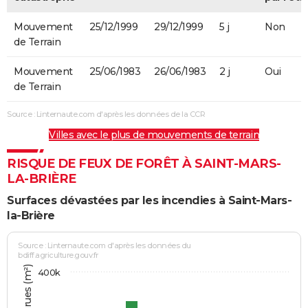
Mouvement
25/12/1999
29/12/1999
5 j
Non
de Terrain
Mouvement
25/06/1983
26/06/1983
2 j
Oui
de Terrain
Source : Linternaute.com d'après les données de la CCR
Villes avec le plus de mouvements de terrain
RISQUE DE FEUX DE FORÊT À SAINT-MARS-
LA-BRIÈRE
Surfaces dévastées par les incendies à Saint-Mars-
la-Brière
Source : Linternaute.com d'après les données du
bdiff.agriculture.gouv.fr
400k