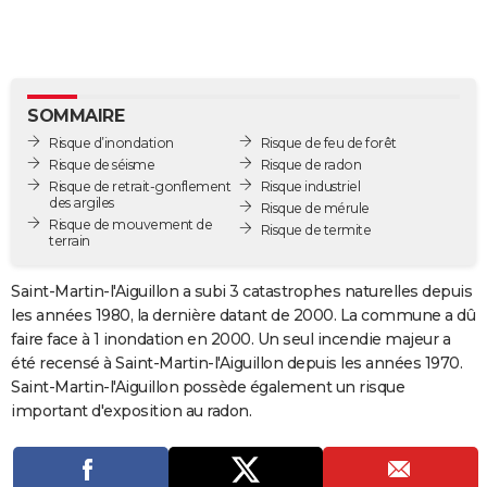
City break
Voyage de noces
Climat
Destinations
Voyage nature
Forum
+
PHOTO
GUIDES D'ACHAT
BONS PLANS
SOMMAIRE
Risque d’inondation
Risque de feu de forêt
CARTE DE VOEUX
Risque de séisme
Risque de radon
Risque de retrait-gonflement
Risque industriel
Carte Bonne année
Carte Pâques
Carte de Noël
Carte Saint-Valentin
Carte d'anniversaire
DICTIONNAIRE
des argiles
Risque de mérule
Risque de mouvement de
Risque de termite
terrain
Biographies
Expressions
Dictionnaire
Citations
Proverbes
PROGRAMME TV
Saint-Martin-l'Aiguillon a subi 3 catastrophes naturelles depuis
COPAINS D'AVANT
les années 1980, la dernière datant de 2000. La commune a dû
Se connecter
Collèges
Universités
Service militaire
S'inscrire
Lycées
Primaires
Entreprises
Avis de recherche
AVIS DE DÉCÈS
faire face à 1 inondation en 2000. Un seul incendie majeur a
été recensé à Saint-Martin-l'Aiguillon depuis les années 1970.
FORUM
Saint-Martin-l'Aiguillon possède également un risque
important d'exposition au radon.
Lifestyle
Sport
Television
Cinema
Bricolage
Culture
Auto
Voyage