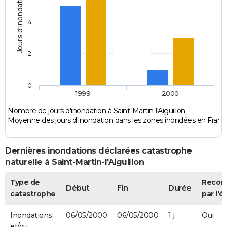
Jours d'inondation
4
2
0
1999
2000
Nombre de jours d'inondation à Saint-Martin-l'Aiguillon
Moyenne des jours d'inondation dans les zones inondées en Franc
Dernières inondations déclarées catastrophe
naturelle à Saint-Martin-l'Aiguillon
Type de
Recon
Début
Fin
Durée
catastrophe
par l'é
Inondations
06/05/2000
06/05/2000
1 j
Oui
et/ou