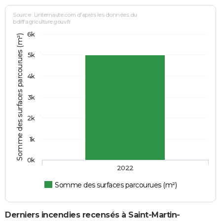
Source : Linternaute.com d'après les données du
bdiff.agriculture.gouv.fr
6k
Somme des surfaces parcourues (m²)
5k
4k
3k
2k
1k
0k
2022
Somme des surfaces parcourues (m²)
Derniers incendies recensés à Saint-Martin-