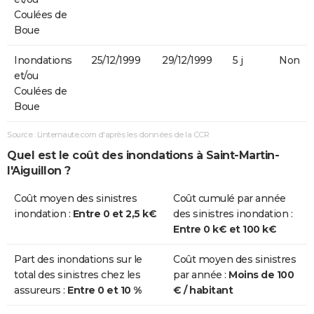
Coulées de
Boue
Inondations
25/12/1999
29/12/1999
5 j
Non
et/ou
Coulées de
Boue
Source : Linternaute.com d'après les données de la CCR
Quel est le coût des inondations à Saint-Martin-
l'Aiguillon ?
Coût moyen des sinistres
Coût cumulé par année
inondation :
Entre 0 et 2,5 k€
des sinistres inondation :
Entre 0 k€ et 100 k€
Part des inondations sur le
Coût moyen des sinistres
total des sinistres chez les
par année :
Moins de 100
assureurs :
Entre 0 et 10 %
€ / habitant