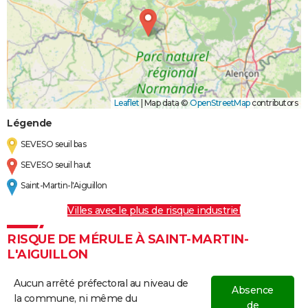
Leaflet
|
Map data ©
OpenStreetMap
contributors
Légende
SEVESO seuil bas
SEVESO seuil haut
Saint-Martin-l'Aiguillon
Villes avec le plus de risque industriel
RISQUE DE MÉRULE À SAINT-MARTIN-
L'AIGUILLON
Aucun arrêté préfectoral au niveau de
Absence
la commune, ni même du
de