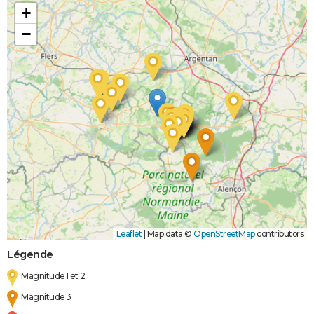
+
−
Leaflet
|
Map data ©
OpenStreetMap
contributors
Légende
Magnitude 1 et 2
Magnitude 3