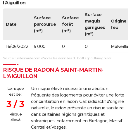
l'Aiguillon
Surface
Surface
Surface
maquis
Origine d
Date
parcourue
forêt
garrigues
feu
(m²)
(m²)
(m²)
16/06/2022
5 000
0
0
Malveilla
Source : Linternaute.com d'après les données du bdiff.agriculture.gouv.fr
RISQUE DE RADON À SAINT-MARTIN-
L'AIGUILLON
Le risque
Un risque élevé nécessite une aération
est de :
fréquente des logements pour éviter une forte
3 / 3
concentration en radon. Gaz radioactif d'origine
naturelle, le radon présente un risque sanitaire
Risque
dans certaines régions granitiques et
élevé
volcaniques, notamment en Bretagne, Massif
Central et Vosges.