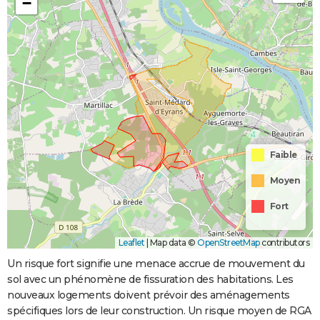
−
Inondations
08/12/1982
31/12/1982
24 j
Oui
et/ou
Coulées de
Boue
Inondations
06/11/1982
10/11/1982
5 j
Oui
et/ou
Coulées de
Boue
Faible
Moyen
Fort
Leaflet
|
Map data ©
OpenStreetMap
contributors
Un risque fort signifie une menace accrue de mouvement du
sol avec un phénomène de fissuration des habitations. Les
nouveaux logements doivent prévoir des aménagements
spécifiques lors de leur construction. Un risque moyen de RGA