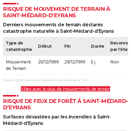
RISQUE DE MOUVEMENT DE TERRAIN À
SAINT-MÉDARD-D'EYRANS
Derniers mouvements de terrain déclarés
catastrophe naturelle à Saint-Médard-d'Eyrans
Type de
Reconnu
Début
Fin
Durée
catastrophe
par l'état
Mouvement
25/12/1999
29/12/1999
5 j
Non
de Terrain
Source : Linternaute.com d'après les données de la CCR
Villes avec le plus de mouvements de terrain
RISQUE DE FEUX DE FORÊT À SAINT-MÉDARD-
D'EYRANS
Surfaces dévastées par les incendies à Saint-
Médard-d'Eyrans