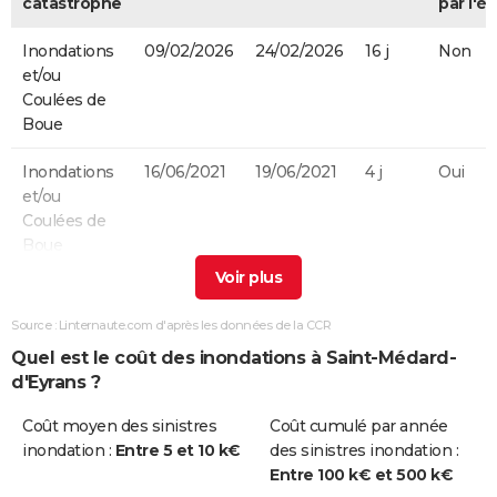
catastrophe
par l'ét
Inondations
09/02/2026
24/02/2026
16 j
Non
et/ou
Coulées de
Boue
Inondations
16/06/2021
19/06/2021
4 j
Oui
et/ou
Coulées de
Boue
Inondations
25/01/2021
10/02/2021
17 j
Non
et/ou
Source : Linternaute.com d'après les données de la CCR
Coulées de
Quel est le coût des inondations à Saint-Médard-
Boue
d'Eyrans ?
Inondations
09/05/2020
11/05/2020
3 j
Oui
Coût moyen des sinistres
Coût cumulé par année
et/ou
inondation :
Entre 5 et 10 k€
des sinistres inondation :
Coulées de
Entre 100 k€ et 500 k€
Boue