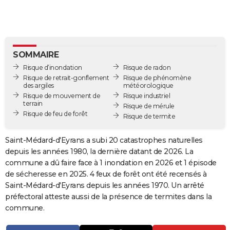
City break
Voyage de noces
Climat
Destinations
Voyage nature
Forum
+
PHOTO
GUIDES D'ACHAT
BONS PLANS
SOMMAIRE
Risque d’inondation
Risque de radon
CARTE DE VOEUX
Risque de retrait-gonflement
Risque de phénomène
des argiles
météorologique
Carte Bonne année
Carte Pâques
Carte de Noël
Carte Saint-Valentin
Carte d'anniversaire
DICTIONNAIRE
Risque de mouvement de
Risque industriel
terrain
Risque de mérule
Risque de feu de forêt
Biographies
Expressions
Dictionnaire
Citations
Proverbes
Risque de termite
PROGRAMME TV
COPAINS D'AVANT
Saint-Médard-d'Eyrans a subi 20 catastrophes naturelles
depuis les années 1980, la dernière datant de 2026. La
Se connecter
Collèges
Universités
Service militaire
S'inscrire
Lycées
Primaires
Entreprises
Avis de recherche
AVIS DE DÉCÈS
commune a dû faire face à 1 inondation en 2026 et 1 épisode
de sécheresse en 2025. 4 feux de forêt ont été recensés à
FORUM
Saint-Médard-d'Eyrans depuis les années 1970. Un arrêté
préfectoral atteste aussi de la présence de termites dans la
Lifestyle
Sport
Television
Cinema
Bricolage
Culture
Auto
Voyage
commune.