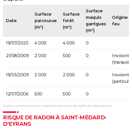
Surface
Surface
Surface
maquis
Origine 
Date
parcourue
forêt
garrigues
feu
(m²)
(m²)
(m²)
19/07/2020
4 000
4 000
0
21/08/2009
2 000
500
0
Involonta
(travaux)
19/03/2009
2 000
2 000
0
Involonta
(particulie
12/07/2006
500
500
0
Source : Linternaute.com d'après les données du bdiff.agriculture.gouv.fr
RISQUE DE RADON À SAINT-MÉDARD-
D'EYRANS