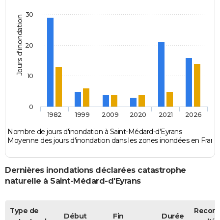
30
Jours d'inondation
20
10
0
1982
1999
2009
2020
2021
2026
Nombre de jours d'inondation à Saint-Médard-d'Eyrans
Moyenne des jours d'inondation dans les zones inondées en Franc
Dernières inondations déclarées catastrophe
naturelle à Saint-Médard-d'Eyrans
Type de
Recon
Début
Fin
Durée