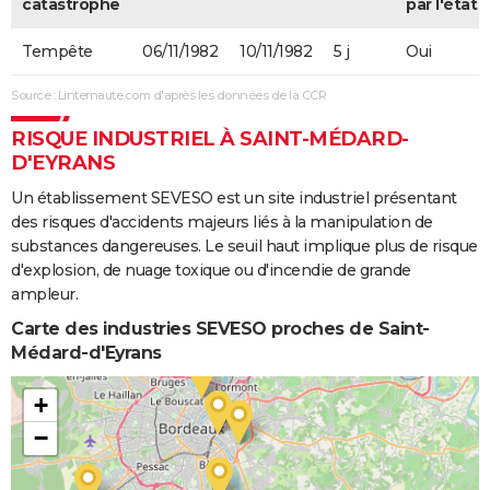
catastrophe
par l'état
Tempête
06/11/1982
10/11/1982
5 j
Oui
Source : Linternaute.com d'après les données de la CCR
RISQUE INDUSTRIEL À SAINT-MÉDARD-
D'EYRANS
Un établissement SEVESO est un site industriel présentant
des risques d'accidents majeurs liés à la manipulation de
substances dangereuses. Le seuil haut implique plus de risque
d'explosion, de nuage toxique ou d'incendie de grande
ampleur.
Carte des industries SEVESO proches de Saint-
Médard-d'Eyrans
+
−