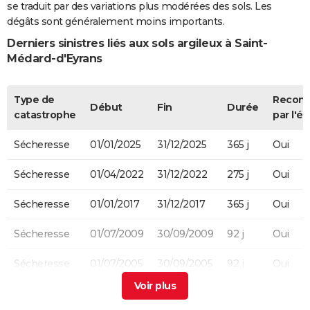
se traduit par des variations plus modérées des sols. Les
dégâts sont généralement moins importants.
Derniers sinistres liés aux sols argileux à Saint-
Médard-d'Eyrans
Type de
Recon
Début
Fin
Durée
catastrophe
par l'ét
Sécheresse
01/01/2025
31/12/2025
365 j
Oui
Sécheresse
01/04/2022
31/12/2022
275 j
Oui
Sécheresse
01/01/2017
31/12/2017
365 j
Oui
Sécheresse
01/07/2009
30/09/2009
92 j
Oui
Sécheresse
01/07/2005
30/09/2005
92 j
Oui
Sécheresse
01/01/2005
31/03/2005
90 j
Oui