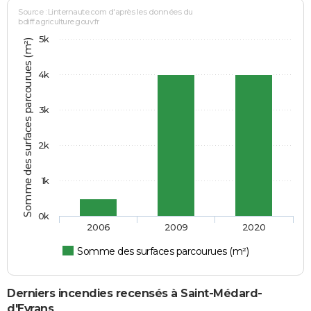
Source : Linternaute.com d'après les données du
bdiff.agriculture.gouv.fr
5k
Somme des surfaces parcourues (m²)
4k
3k
2k
1k
0k
2006
2009
2020
Somme des surfaces parcourues (m²)
Derniers incendies recensés à Saint-Médard-
d'Eyrans