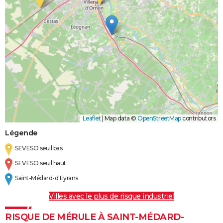
Leaflet
|
Map data ©
OpenStreetMap
contributors
Légende
SEVESO seuil bas
SEVESO seuil haut
Saint-Médard-d'Eyrans
Villes avec le plus de risque industriel
RISQUE DE MÉRULE À SAINT-MÉDARD-