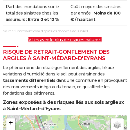
Part des inondations sur le
Coût moyen des sinistres
Inondations
24/01/2009
27/01/2009
4 j
Non
total des sinistres chez les
par année :
Moins de 100
et/ou
assureurs :
Entre 0 et 10 %
€ / habitant
Coulées de
Boue
Source : Linternaute.com d'après les données de l'ONRN
Villes avec le plus de risques naturels
Chocs
24/01/2009
27/01/2009
4 j
Non
Mécaniques
RISQUE DE RETRAIT-GONFLEMENT DES
liés à l'action
ARGILES À SAINT-MÉDARD-D'EYRANS
des Vagues
Le phénomène de retrait-gonflement des argiles, lié aux
Inondations
25/12/1999
29/12/1999
5 j
Non
variations d'humidité dans le sol, peut entraîner des
et/ou
tassements différentiels
dans une commune en provoquant
Coulées de
des mouvements inégaux du terrain, ce qui affecte les
Boue
fondations des bâtiments.
Zones exposées à des risques liés aux sols argileux
Chocs
25/12/1999
29/12/1999
5 j
Non
à Saint-Médard-d'Eyrans
Mécaniques
liés à l'action
+
des Vagues