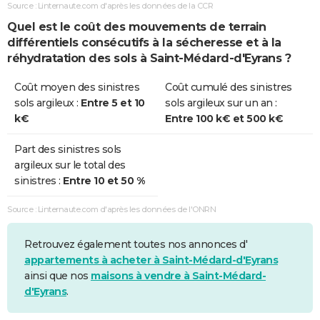
Source : Linternaute.com d'après les données de la CCR
Sécheresse
01/07/2003
30/09/2003
92 j
Oui
Quel est le coût des mouvements de terrain
différentiels consécutifs à la sécheresse et à la
Sécheresse
01/06/1989
31/12/1990
579 j
Oui
réhydratation des sols à Saint-Médard-d'Eyrans ?
Coût moyen des sinistres
Coût cumulé des sinistres
sols argileux :
Entre 5 et 10
sols argileux sur un an :
k€
Entre 100 k€ et 500 k€
Part des sinistres sols
argileux sur le total des
sinistres :
Entre 10 et 50 %
Source : Linternaute.com d'après les données de l'ONRN
Retrouvez également toutes nos annonces d'
appartements à acheter à Saint-Médard-d'Eyrans
ainsi que nos
maisons à vendre à Saint-Médard-
d'Eyrans
.