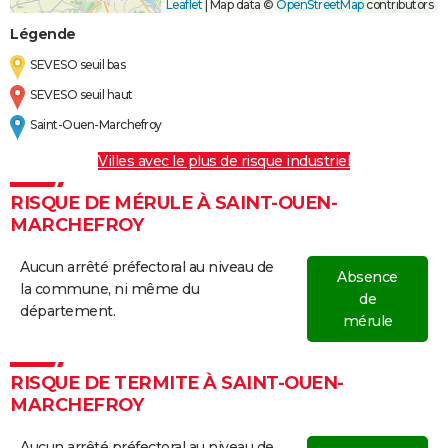
Leaflet
|
Map data ©
OpenStreetMap
contributors
Légende
SEVESO seuil bas
SEVESO seuil haut
Saint-Ouen-Marchefroy
Villes avec le plus de risque industriel
RISQUE DE MÉRULE À SAINT-OUEN-
MARCHEFROY
Aucun arrêté préfectoral au niveau de
Absence
la commune, ni même du
de
département.
mérule
RISQUE DE TERMITE À SAINT-OUEN-
MARCHEFROY
Aucun arrêté préfectoral au niveau de