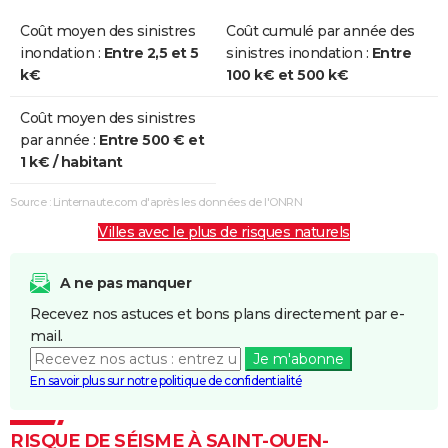
Coût moyen des sinistres
Coût cumulé par année des
inondation :
Entre 2,5 et 5
sinistres inondation :
Entre
k€
100 k€ et 500 k€
Coût moyen des sinistres
par année :
Entre 500 € et
1 k€ / habitant
Source : Linternaute.com d'après les données de l'ONRN
Villes avec le plus de risques naturels
A ne pas manquer
Recevez nos astuces et bons plans directement par e-
mail.
Je m'abonne
En savoir plus sur notre politique de confidentialité
RISQUE DE SÉISME À SAINT-OUEN-