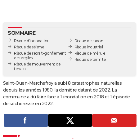
City break
Voyage de noces
Climat
Destinations
Voyage nature
Forum
+
PHOTO
GUIDES D'ACHAT
BONS PLANS
SOMMAIRE
Risque d’inondation
Risque de radon
CARTE DE VOEUX
Risque de séisme
Risque industriel
Risque de retrait-gonflement
Risque de mérule
Carte Bonne année
Carte Pâques
Carte de Noël
Carte Saint-Valentin
Carte d'anniversaire
DICTIONNAIRE
des argiles
Risque de termite
Risque de mouvement de
terrain
Biographies
Expressions
Dictionnaire
Citations
Proverbes
PROGRAMME TV
Saint-Ouen-Marchefroy a subi 8 catastrophes naturelles
COPAINS D'AVANT
depuis les années 1980, la dernière datant de 2022. La
Se connecter
Collèges
Universités
Service militaire
S'inscrire
Lycées
Primaires
Entreprises
Avis de recherche
AVIS DE DÉCÈS
commune a dû faire face à 1 inondation en 2018 et 1 épisode
de sécheresse en 2022.
FORUM
Lifestyle
Sport
Television
Cinema
Bricolage
Culture
Auto
Voyage