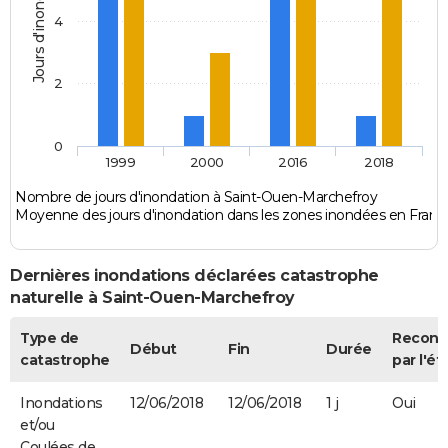
Jours d'inondation
4
2
0
1999
2000
2016
2018
Nombre de jours d'inondation à Saint-Ouen-Marchefroy
Moyenne des jours d'inondation dans les zones inondées en Franc
Dernières inondations déclarées catastrophe
naturelle à Saint-Ouen-Marchefroy
Type de
Recon
Début
Fin
Durée
catastrophe
par l'ét
Inondations
12/06/2018
12/06/2018
1 j
Oui
et/ou
Coulées de