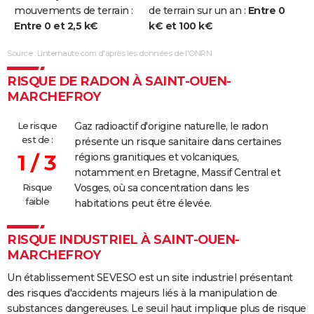
mouvements de terrain :
de terrain sur un an :
Entre 0
Entre 0 et 2,5 k€
k€ et 100 k€
Source : Linternaute.com d'après les données de l'ONRN
RISQUE DE RADON À SAINT-OUEN-
MARCHEFROY
Le risque
Gaz radioactif d'origine naturelle, le radon
est de :
présente un risque sanitaire dans certaines
1 / 3
régions granitiques et volcaniques,
notamment en Bretagne, Massif Central et
Risque
Vosges, où sa concentration dans les
faible
habitations peut être élevée.
RISQUE INDUSTRIEL À SAINT-OUEN-
MARCHEFROY
Un établissement SEVESO est un site industriel présentant
des risques d'accidents majeurs liés à la manipulation de
substances dangereuses. Le seuil haut implique plus de risque