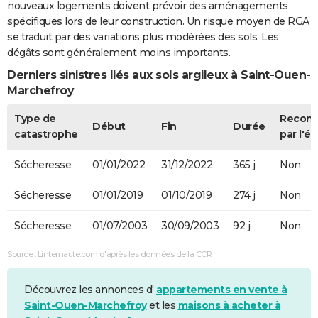
nouveaux logements doivent prévoir des aménagements
spécifiques lors de leur construction. Un risque moyen de RGA
se traduit par des variations plus modérées des sols. Les
dégâts sont généralement moins importants.
Derniers sinistres liés aux sols argileux à Saint-Ouen-
Marchefroy
Type de
Recon
Début
Fin
Durée
catastrophe
par l'ét
Sécheresse
01/01/2022
31/12/2022
365 j
Non
Sécheresse
01/01/2019
01/10/2019
274 j
Non
Sécheresse
01/07/2003
30/09/2003
92 j
Non
Source : Linternaute.com d'après les données de la CCR
Découvrez les annonces d'
appartements en vente à
Saint-Ouen-Marchefroy
et les
maisons à acheter à