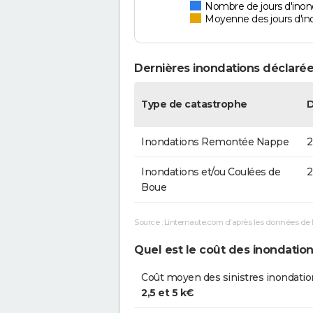
Nombre de jours d'inonda
Moyenne des jours d'in
Dernières inondations déclarées
Type de catastrophe
Inondations Remontée Nappe
2
Inondations et/ou Coulées de
2
Boue
Source : Linternaute.com d'après les données de 
Quel est le coût des inondations
Coût moyen des sinistres inondatio
2,5 et 5 k€