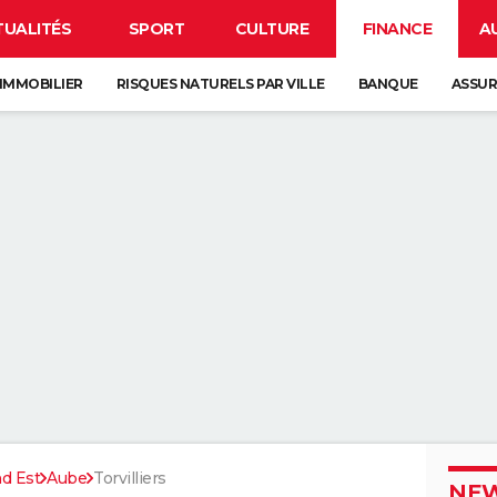
TUALITÉS
SPORT
CULTURE
FINANCE
A
IMMOBILIER
RISQUES NATURELS PAR VILLE
BANQUE
ASSU
d Est
Aube
Torvilliers
NEW