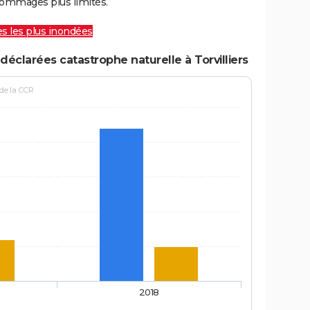
ommages plus limités.
les les plus inondées
éclarées catastrophe naturelle à Torvilliers
 de la CCR
2018