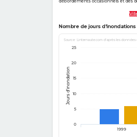
débordements occasionnels et des d
Vil
Nombre de jours d'inondations d
Source : Linternaute.com d'après les données
25
20
Jours d'inondation
15
10
5
0
1999