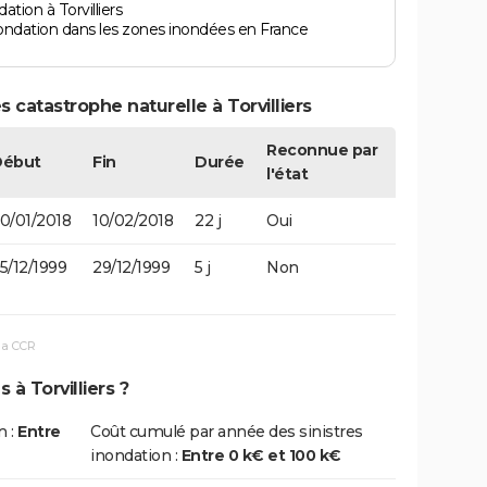
tion à Torvilliers
ondation dans les zones inondées en France
 catastrophe naturelle à Torvilliers
Reconnue par
Début
Fin
Durée
l'état
0/01/2018
10/02/2018
22 j
Oui
5/12/1999
29/12/1999
5 j
Non
la CCR
 à Torvilliers ?
n :
Entre
Coût cumulé par année des sinistres
inondation :
Entre 0 k€ et 100 k€