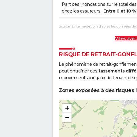
Part des inondations sur le total des
chez les assureurs :
Entre 0 et 10 %
Source : Linternaute.com d'après les données de
Villes avec
RISQUE DE RETRAIT-GONFL
Le phénomène de retrait-gonflement de
peut entraîner des
tassements diffé
mouvements inégaux du terrain, ce qu
Zones exposées à des risques lié
+
−