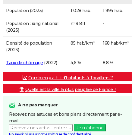
Population (2023)
1 028 hab.
1 994 hab.
Population : rang national
n°9 811
-
(2023)
Densité de population
85 hab/km²
168 hab/km²
(2023)
Taux de chômage
(2022)
4,6 %
8,8 %
Combien y a-t-il d'habitants à Torvilliers ?
Quelle est la ville la plus peuplée de France ?
A ne pas manquer
Recevez nos astuces et bons plans directement par e-
mail.
Je m'abonne
En savoir plus sur notre politique de confidentialité