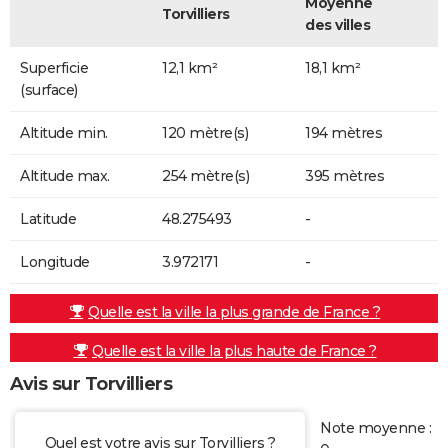
Moyenne
Torvilliers
des villes
Superficie
12,1 km²
18,1 km²
(surface)
Altitude min.
120 mètre(s)
194 mètres
Altitude max.
254 mètre(s)
395 mètres
Latitude
48.275493
-
Longitude
3.972171
-
Quelle est la ville la plus grande de France ?
Quelle est la ville la plus haute de France ?
Avis sur Torvilliers
Note moyenne :
Quel est votre avis sur Torvilliers ?