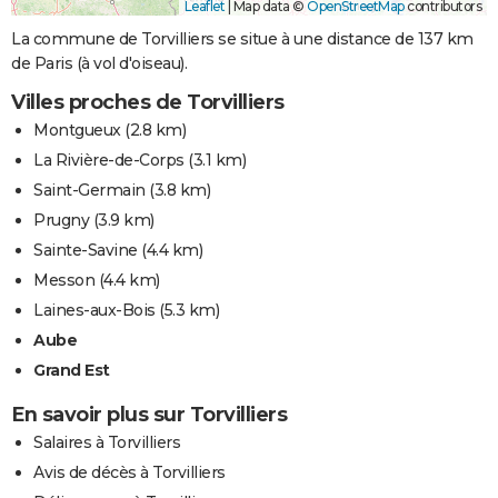
Leaflet
|
Map data ©
OpenStreetMap
contributors
La commune de Torvilliers se situe à une distance de 137 km
de Paris (à vol d'oiseau).
Villes proches de Torvilliers
Montgueux
(2.8 km)
La Rivière-de-Corps
(3.1 km)
Saint-Germain
(3.8 km)
Prugny
(3.9 km)
Sainte-Savine
(4.4 km)
Messon
(4.4 km)
Laines-aux-Bois
(5.3 km)
Aube
Grand Est
En savoir plus sur Torvilliers
Salaires à Torvilliers
Avis de décès à Torvilliers