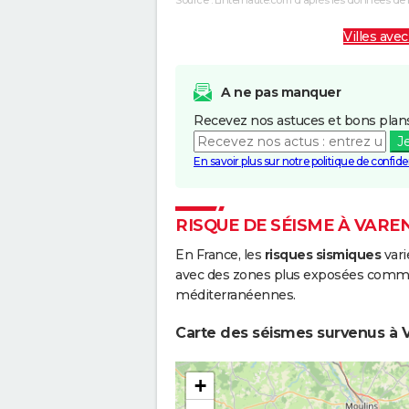
Villes avec
A ne pas manquer
Recevez nos astuces et bons plans
J
En savoir plus sur notre politique de confiden
RISQUE DE SÉISME À VARE
En France, les
risques sismiques
vari
avec des zones plus exposées comme 
méditerranéennes.
Carte des séismes survenus à 
+