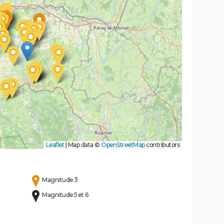
Leaflet
|
Map data ©
OpenStreetMap
contributors
Magnitude 3
Magnitude 5 et 6