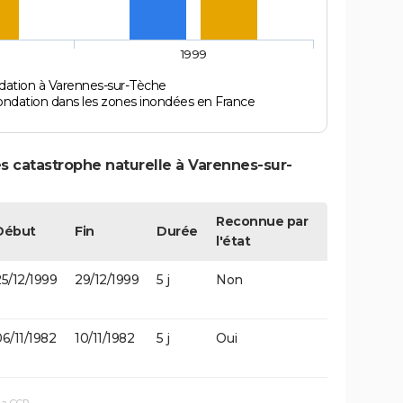
1999
dation à Varennes-sur-Tèche
ondation dans les zones inondées en France
s catastrophe naturelle à Varennes-sur-
Reconnue par
Début
Fin
Durée
l'état
5/12/1999
29/12/1999
5 j
Non
6/11/1982
10/11/1982
5 j
Oui
la CCR