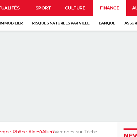
TUALITÉS
SPORT
CULTURE
FINANCE
A
IMMOBILIER
RISQUES NATURELS PAR VILLE
BANQUE
ASSU
ergne-Rhône-Alpes
Allier
Varennes-sur-Tèche
NEW