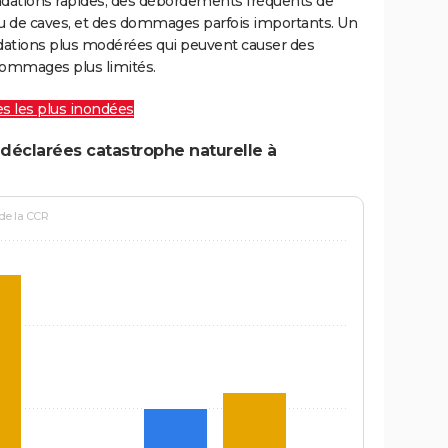
ondations rapides, des débordements fréquents de
ou de caves, et des dommages parfois importants. Un
ations plus modérées qui peuvent causer des
ommages plus limités.
les les plus inondées
déclarées catastrophe naturelle à
 de la CCR