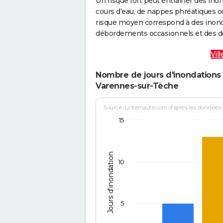
Un risque fort peut entraîner des in
cours d’eau, de nappes phréatiques 
risque moyen correspond à des inond
débordements occasionnels et des d
Vil
Nombre de jours d'inondations 
Varennes-sur-Tèche
Source : Linternaute.com d'après les données
15
Jours d'inondation
10
5