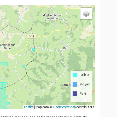
Faible
Moyen
Fort
Leaflet
|
Map data ©
OpenStreetMap
contributors