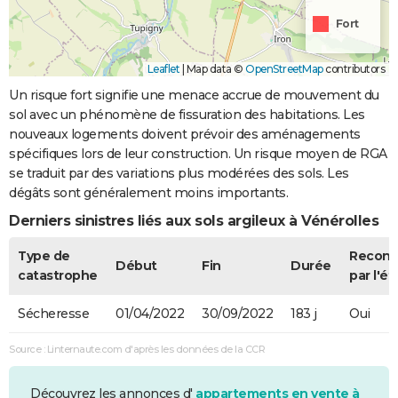
Fort
Leaflet
|
Map data ©
OpenStreetMap
contributors
Un risque fort signifie une menace accrue de mouvement du
sol avec un phénomène de fissuration des habitations. Les
nouveaux logements doivent prévoir des aménagements
spécifiques lors de leur construction. Un risque moyen de RGA
se traduit par des variations plus modérées des sols. Les
dégâts sont généralement moins importants.
Derniers sinistres liés aux sols argileux à Vénérolles
Type de
Recon
Début
Fin
Durée
catastrophe
par l'ét
Sécheresse
01/04/2022
30/09/2022
183 j
Oui
Source : Linternaute.com d'après les données de la CCR
Découvrez les annonces d'
appartements en vente à