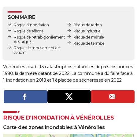
City break
Voyage de noces
Climat
Destinations
Voyage nature
Forum
+
PHOTO
SOMMAIRE
GUIDES D'ACHAT
Risque d’inondation
Risque de radon
Risque de séisme
Risque industriel
BONS PLANS
Risque de retrait-gonflement
Risque de mérule
des argiles
Risque de termite
CARTE DE VOEUX
Risque de mouvement de
terrain
Carte Bonne année
Carte Pâques
Carte de Noël
Carte Saint-Valentin
Carte d'anniversaire
DICTIONNAIRE
Vénérolles a subi 13 catastrophes naturelles depuis les années
Biographies
Expressions
Dictionnaire
Citations
Proverbes
PROGRAMME TV
1980, la dernière datant de 2022. La commune a dû faire face à
1 inondation en 2018 et 1 épisode de sécheresse en 2022.
COPAINS D'AVANT
Se connecter
Collèges
Universités
Service militaire
S'inscrire
Lycées
Primaires
Entreprises
Avis de recherche
AVIS DE DÉCÈS
FORUM
RISQUE D’INONDATION À VÉNÉROLLES
Lifestyle
Sport
Television
Cinema
Bricolage
Culture
Auto
Voyage
Carte des zones inondables à Vénérolles