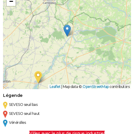
−
Leaflet
|
Map data ©
OpenStreetMap
contributors
Légende
SEVESO seuil bas
SEVESO seuil haut
Vénérolles
Villes avec le plus de risque industriel