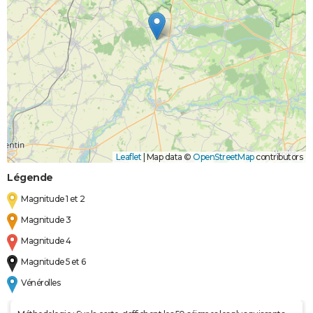
Boue
Leaflet
|
Map data ©
OpenStreetMap
contributors
Légende
Magnitude 1 et 2
Magnitude 3
Magnitude 4
Magnitude 5 et 6
Vénérolles