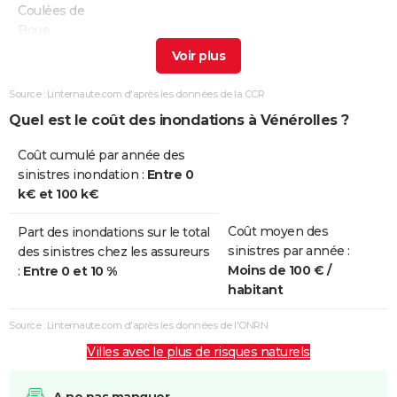
Coulées de
Boue
Inondations
06/01/2011
08/01/2011
3 j
Non
et/ou
Source : Linternaute.com d'après les données de la CCR
Coulées de
Quel est le coût des inondations à Vénérolles ?
Boue
Coût cumulé par année des
Inondations
14/07/2010
14/07/2010
1 j
Oui
sinistres inondation :
Entre 0
et/ou
k€ et 100 k€
Coulées de
Boue
Coût moyen des
Part des inondations sur le total
sinistres par année :
des sinistres chez les assureurs
Inondations
16/05/2008
16/05/2008
1 j
Oui
Moins de 100 € /
:
Entre 0 et 10 %
et/ou
habitant
Coulées de
Boue
Source : Linternaute.com d'après les données de l'ONRN
Villes avec le plus de risques naturels
Inondations
10/11/2002
10/11/2002
1 j
Oui
et/ou
Coulées de