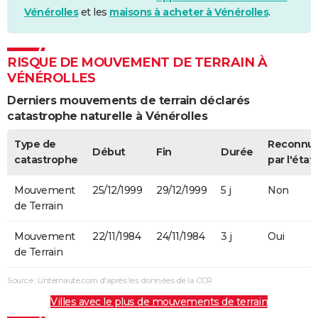
Vénérolles
et les
maisons à acheter à Vénérolles
.
RISQUE DE MOUVEMENT DE TERRAIN À
VÉNÉROLLES
Derniers mouvements de terrain déclarés
catastrophe naturelle à Vénérolles
Type de
Reconnu
Début
Fin
Durée
catastrophe
par l'état
Mouvement
25/12/1999
29/12/1999
5 j
Non
de Terrain
Mouvement
22/11/1984
24/11/1984
3 j
Oui
de Terrain
Source : Linternaute.com d'après les données de la CCR
Villes avec le plus de mouvements de terrain