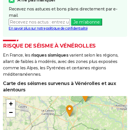
A ne pas manquer
Boue
Recevez nos astuces et bons plans directement par e-
mail.
Inondations
25/12/1999
29/12/1999
5 j
Non
Je m'abonne
et/ou
En savoir plus sur notre politique de confidentialité
Coulées de
Boue
RISQUE DE SÉISME À VÉNÉROLLES
Inondations
17/12/1993
02/01/1994
17 j
Oui
En France, les
risques sismiques
varient selon les régions,
et/ou
allant de faibles à modérés, avec des zones plus exposées
Coulées de
comme les Alpes, les Pyrénées et certaines régions
Boue
méditerranéennes.
Inondations
14/05/1985
22/05/1985
9 j
Oui
Carte des séismes survenus à Vénérolles et aux
et/ou
alentours
Coulées de
Boue
+
−
Inondations
22/11/1984
24/11/1984
3 j
Oui
et/ou
Coulées de