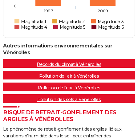
0
1987
2009
Magnitude 1
Magnitude 2
Magnitude 3
Magnitude 4
Magnitude 5
Magnitude 6
Autres informations environnementales sur
Vénérolles
Records du climat à Vénérolles
Pollution de l'air à Vénérolles
Pollution de l'eau à Vénérolles
Pollution des sols à Vénérolles
RISQUE DE RETRAIT-GONFLEMENT DES
ARGILES À VÉNÉROLLES
Le phénomène de retrait-gonflement des argiles, lié aux
variations d'humidité dans le sol, peut entraîner des