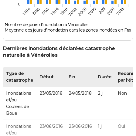
0
1993
2002
2011
1984
1994
2008
2016
1985
1999
2010
2018
Nombre de jours d'inondation à Vénérolles
Moyenne des jours d'inondation dans les zones inondées en Franc
Dernières inondations déclarées catastrophe
naturelle à Vénérolles
Type de
Reconn
Début
Fin
Durée
catastrophe
par l'éta
Inondations
23/05/2018
24/05/2018
2 j
Non
et/ou
Coulées de
Boue
Inondations
23/06/2016
23/06/2016
1 j
Oui
et/ou