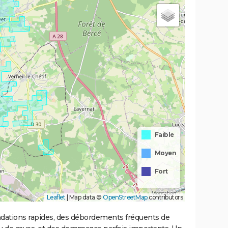
Faible
Moyen
Fort
Leaflet
|
Map data ©
OpenStreetMap
contributors
ondations rapides, des débordements fréquents de