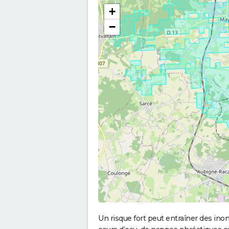
+
−
Un risque fort peut entraîner des in