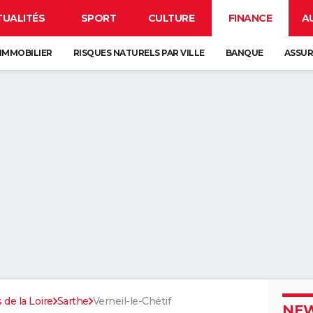
TUALITÉS
SPORT
CULTURE
FINANCE
A
IMMOBILIER
RISQUES NATURELS PAR VILLE
BANQUE
ASSU
 de la Loire
Sarthe
Verneil-le-Chétif
NEW