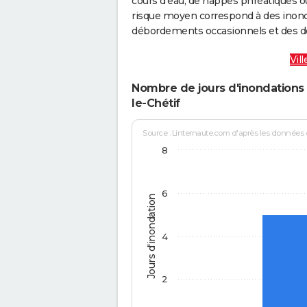
cours d’eau, de nappes phréatiques 
risque moyen correspond à des inond
débordements occasionnels et des d
Vil
Nombre de jours d'inondations 
le-Chétif
Source : Linternaute.com d'après les données
8
6
Jours d'inondation
4
2