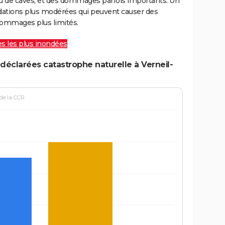
ou de caves, et des dommages parfois importants. Un
ations plus modérées qui peuvent causer des
ommages plus limités.
les les plus inondées
déclarées catastrophe naturelle à Verneil-
 de la CCR