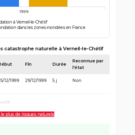
1999
ation à Verneil-le-Chétif
ondation dans les zones inondées en France
 catastrophe naturelle à Verneil-le-Chétif
Reconnue par
Début
Fin
Durée
l'état
5/12/1999
29/12/1999
5 j
Non
la CCR
 le plus de risques naturels