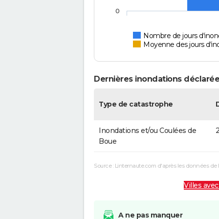
0
Nombre de jours d'inond
Moyenne des jours d'in
Dernières inondations déclarées
Type de catastrophe
Inondations et/ou Coulées de
2
Boue
Source : Linternaute.com d'après les données de 
Villes avec
A ne pas manquer