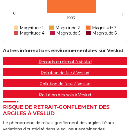
0
1987
Magnitude 1
Magnitude 2
Magnitude 3
Magnitude 4
Magnitude 5
Magnitude 6
Autres informations environnementales sur Veslud
Records du climat à Veslud
Pollution de l'air à Veslud
Pollution de l'eau à Veslud
Pollution des sols à Veslud
RISQUE DE RETRAIT-GONFLEMENT DES
ARGILES À VESLUD
Le phénomène de retrait-gonflement des argiles, lié aux
variations d'humidité dans le sol, peut entraîner des