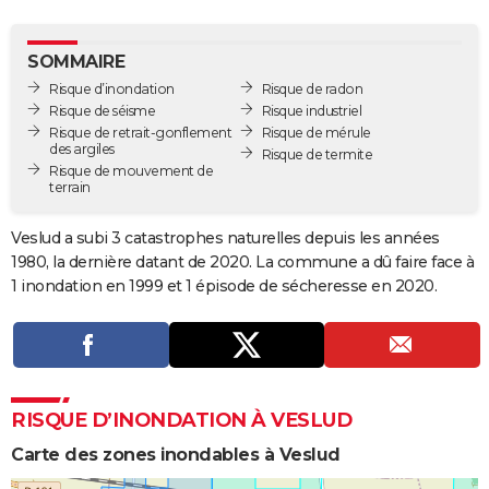
City break
Voyage de noces
Climat
Destinations
Voyage nature
Forum
+
PHOTO
SOMMAIRE
GUIDES D'ACHAT
Risque d’inondation
Risque de radon
Risque de séisme
Risque industriel
BONS PLANS
Risque de retrait-gonflement
Risque de mérule
des argiles
Risque de termite
CARTE DE VOEUX
Risque de mouvement de
terrain
Carte Bonne année
Carte Pâques
Carte de Noël
Carte Saint-Valentin
Carte d'anniversaire
DICTIONNAIRE
Veslud a subi 3 catastrophes naturelles depuis les années
Biographies
Expressions
Dictionnaire
Citations
Proverbes
PROGRAMME TV
1980, la dernière datant de 2020. La commune a dû faire face à
1 inondation en 1999 et 1 épisode de sécheresse en 2020.
COPAINS D'AVANT
Se connecter
Collèges
Universités
Service militaire
S'inscrire
Lycées
Primaires
Entreprises
Avis de recherche
AVIS DE DÉCÈS
FORUM
RISQUE D’INONDATION À VESLUD
Lifestyle
Sport
Television
Cinema
Bricolage
Culture
Auto
Voyage
Carte des zones inondables à Veslud