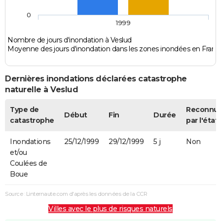
0
1999
Nombre de jours d'inondation à Veslud
Moyenne des jours d'inondation dans les zones inondées en Franc
Dernières inondations déclarées catastrophe
naturelle à Veslud
Type de
Reconnu
Début
Fin
Durée
catastrophe
par l'état
Inondations
25/12/1999
29/12/1999
5 j
Non
et/ou
Coulées de
Boue
Source : Linternaute.com d'après les données de la CCR
Villes avec le plus de risques naturels