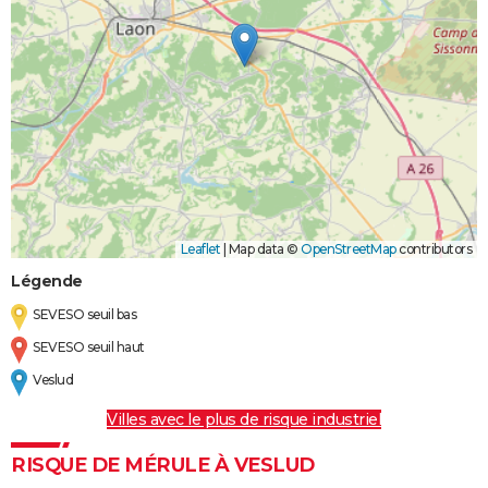
Leaflet
|
Map data ©
OpenStreetMap
contributors
Légende
SEVESO seuil bas
SEVESO seuil haut
Veslud
Villes avec le plus de risque industriel
RISQUE DE MÉRULE À VESLUD