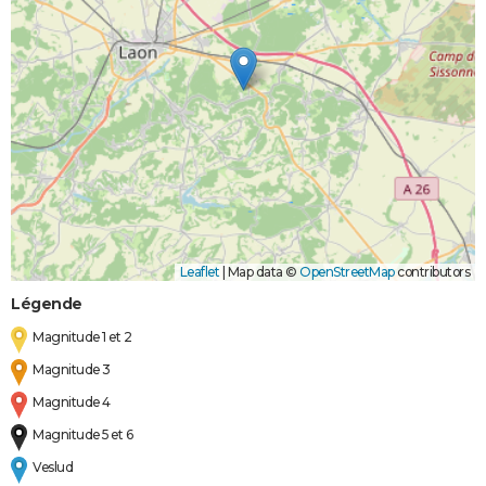
Leaflet
|
Map data ©
OpenStreetMap
contributors
Légende
Magnitude 1 et 2
Magnitude 3
Magnitude 4
Magnitude 5 et 6
Veslud