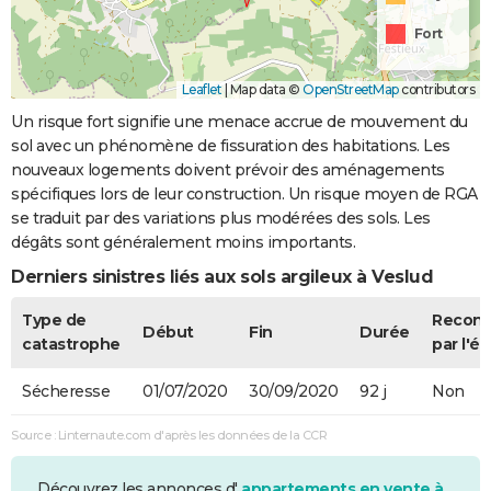
Fort
Leaflet
|
Map data ©
OpenStreetMap
contributors
Un risque fort signifie une menace accrue de mouvement du
sol avec un phénomène de fissuration des habitations. Les
nouveaux logements doivent prévoir des aménagements
spécifiques lors de leur construction. Un risque moyen de RGA
se traduit par des variations plus modérées des sols. Les
dégâts sont généralement moins importants.
Derniers sinistres liés aux sols argileux à Veslud
Type de
Recon
Début
Fin
Durée
catastrophe
par l'ét
Sécheresse
01/07/2020
30/09/2020
92 j
Non
Source : Linternaute.com d'après les données de la CCR
Découvrez les annonces d'
appartements en vente à