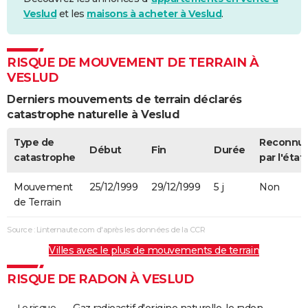
Veslud
et les
maisons à acheter à Veslud
.
RISQUE DE MOUVEMENT DE TERRAIN À
VESLUD
Derniers mouvements de terrain déclarés
catastrophe naturelle à Veslud
Type de
Reconnu
Début
Fin
Durée
catastrophe
par l'état
Mouvement
25/12/1999
29/12/1999
5 j
Non
de Terrain
Source : Linternaute.com d'après les données de la CCR
Villes avec le plus de mouvements de terrain
RISQUE DE RADON À VESLUD
Le risque
Gaz radioactif d'origine naturelle, le radon