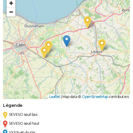
+
−
Leaflet
|
Map data ©
OpenStreetMap
contributors
Légende
SEVESO seuil bas
SEVESO seuil haut
Victot-en-Auge