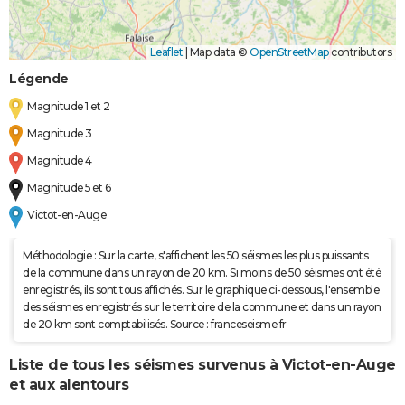
Leaflet
|
Map data ©
OpenStreetMap
contributors
Légende
Magnitude 1 et 2
Magnitude 3
Magnitude 4
Magnitude 5 et 6
Victot-en-Auge
Méthodologie : Sur la carte, s'affichent les 50 séismes les plus puissants
de la commune dans un rayon de 20 km. Si moins de 50 séismes ont été
enregistrés, ils sont tous affichés. Sur le graphique ci-dessous, l'ensemble
des séismes enregistrés sur le territoire de la commune et dans un rayon
de 20 km sont comptabilisés. Source : franceseisme.fr
Liste de tous les séismes survenus à Victot-en-Auge
et aux alentours