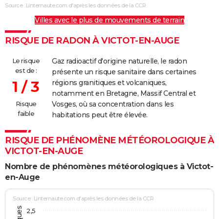
Source : Linternaute.com d'après les données de la CCR
Villes avec le plus de mouvements de terrain
RISQUE DE RADON À VICTOT-EN-AUGE
Le risque
Gaz radioactif d'origine naturelle, le radon
est de :
présente un risque sanitaire dans certaines
1 / 3
régions granitiques et volcaniques,
notamment en Bretagne, Massif Central et
Risque
Vosges, où sa concentration dans les
faible
habitations peut être élevée.
RISQUE DE PHÉNOMÈNE MÉTÉOROLOGIQUE À
VICTOT-EN-AUGE
Nombre de phénomènes météorologiques à Victot-
en-Auge
Source : Linternaute.com d'après les données de la CCR
2,5