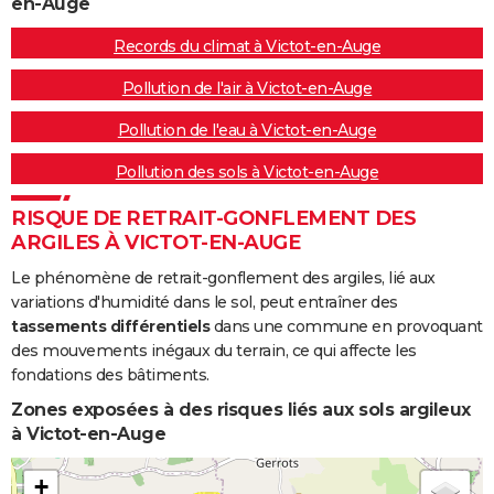
en-Auge
Records du climat à Victot-en-Auge
Pollution de l'air à Victot-en-Auge
Pollution de l'eau à Victot-en-Auge
Pollution des sols à Victot-en-Auge
RISQUE DE RETRAIT-GONFLEMENT DES
ARGILES À VICTOT-EN-AUGE
Le phénomène de retrait-gonflement des argiles, lié aux
variations d'humidité dans le sol, peut entraîner des
tassements différentiels
dans une commune en provoquant
des mouvements inégaux du terrain, ce qui affecte les
fondations des bâtiments.
Zones exposées à des risques liés aux sols argileux
à Victot-en-Auge
+