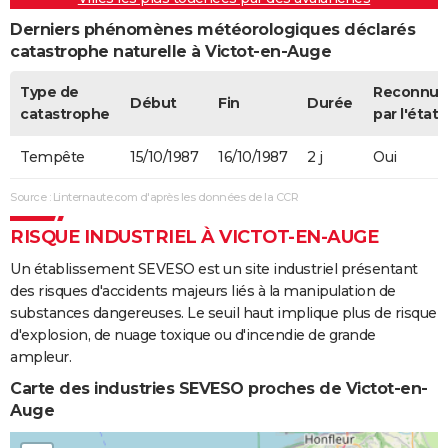
Derniers phénomènes météorologiques déclarés
catastrophe naturelle à Victot-en-Auge
Type de
Reconnue
Début
Fin
Durée
catastrophe
par l'état
Tempête
15/10/1987
16/10/1987
2 j
Oui
Source : Linternaute.com d'après les données de la CCR
RISQUE INDUSTRIEL À VICTOT-EN-AUGE
Un établissement SEVESO est un site industriel présentant
des risques d'accidents majeurs liés à la manipulation de
substances dangereuses. Le seuil haut implique plus de risque
d'explosion, de nuage toxique ou d'incendie de grande
ampleur.
Carte des industries SEVESO proches de Victot-en-
Auge