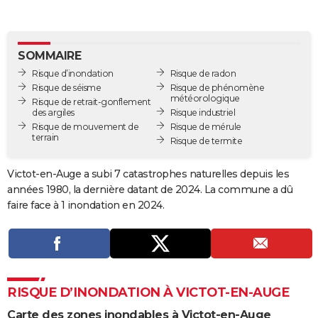
City break
Voyage de noces
Climat
Destinations
Voyage nature
Forum
+
PHOTO
GUIDES D'ACHAT
SOMMAIRE
Risque d’inondation
Risque de radon
BONS PLANS
Risque de séisme
Risque de phénomène
météorologique
Risque de retrait-gonflement
CARTE DE VOEUX
des argiles
Risque industriel
Risque de mouvement de
Risque de mérule
Carte Bonne année
Carte Pâques
Carte de Noël
Carte Saint-Valentin
Carte d'anniversaire
DICTIONNAIRE
terrain
Risque de termite
Biographies
Expressions
Dictionnaire
Citations
Proverbes
PROGRAMME TV
Victot-en-Auge a subi 7 catastrophes naturelles depuis les
années 1980, la dernière datant de 2024. La commune a dû
COPAINS D'AVANT
faire face à 1 inondation en 2024.
Se connecter
Collèges
Universités
Service militaire
S'inscrire
Lycées
Primaires
Entreprises
Avis de recherche
AVIS DE DÉCÈS
FORUM
Lifestyle
Sport
Television
Cinema
Bricolage
Culture
Auto
Voyage
RISQUE D’INONDATION À VICTOT-EN-AUGE
Carte des zones inondables à Victot-en-Auge