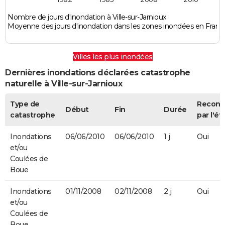
Nombre de jours d'inondation à Ville-sur-Jarnioux
Moyenne des jours d'inondation dans les zones inondées en Franc
Villes les plus inondées
Dernières inondations déclarées catastrophe
naturelle à Ville-sur-Jarnioux
Type de
Recon
Début
Fin
Durée
catastrophe
par l'ét
Inondations
06/06/2010
06/06/2010
1 j
Oui
et/ou
Coulées de
Boue
Inondations
01/11/2008
02/11/2008
2 j
Oui
et/ou
Coulées de
Boue