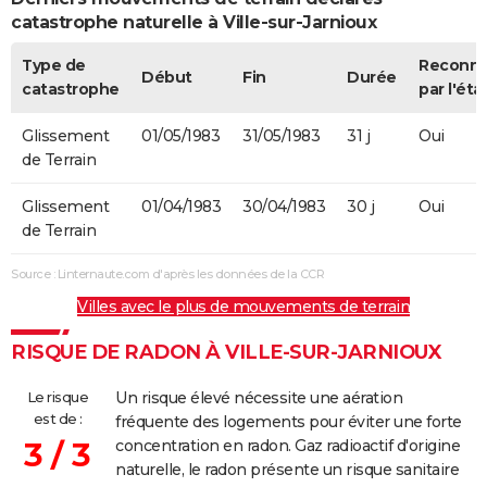
catastrophe naturelle à Ville-sur-Jarnioux
Type de
Reconn
Début
Fin
Durée
catastrophe
par l'éta
Glissement
01/05/1983
31/05/1983
31 j
Oui
de Terrain
Glissement
01/04/1983
30/04/1983
30 j
Oui
de Terrain
Source : Linternaute.com d'après les données de la CCR
Villes avec le plus de mouvements de terrain
RISQUE DE RADON À VILLE-SUR-JARNIOUX
Le risque
Un risque élevé nécessite une aération
est de :
fréquente des logements pour éviter une forte
3 / 3
concentration en radon. Gaz radioactif d'origine
naturelle, le radon présente un risque sanitaire