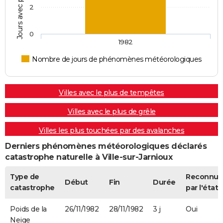
2
0
1982
Nombre de jours de phénomènes météorologiques
Villes avec le plus de tempêtes
Villes avec le plus de grêle
Villes les plus touchées par des avalanches
Derniers phénomènes météorologiques déclarés
catastrophe naturelle à Ville-sur-Jarnioux
Type de
Reconnue
Début
Fin
Durée
catastrophe
par l'état
Poids de la
26/11/1982
28/11/1982
3 j
Oui
Neige