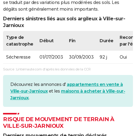
se traduit par des variations plus modérées des sols. Les
dégâts sont généralement moins importants.
Derniers sinistres liés aux sols argileux à Ville-sur-
Jarnioux
Type de
Recon
Début
Fin
Durée
catastrophe
par l'ét
Sécheresse
01/07/2003
30/09/2003
92 j
Oui
Source : Linternaute.com d'après les données de la CCR
Découvrez les annonces d'
appartements en vente à
Ville-sur-Jarnioux
et les
maisons à acheter à Ville-sur-
Jarnioux
.
RISQUE DE MOUVEMENT DE TERRAIN À
VILLE-SUR-JARNIOUX
Derniers mouvements de terrain déclarés