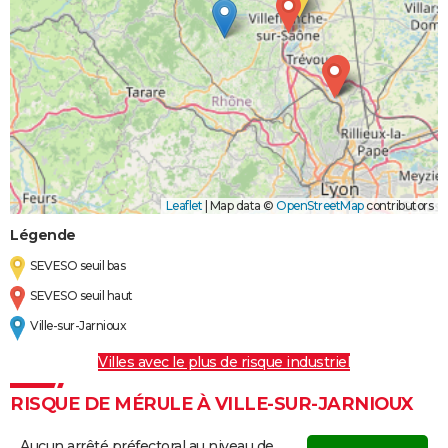
Leaflet
|
Map data ©
OpenStreetMap
contributors
Légende
SEVESO seuil bas
SEVESO seuil haut
Ville-sur-Jarnioux
Villes avec le plus de risque industriel
RISQUE DE MÉRULE À VILLE-SUR-JARNIOUX
Aucun arrêté préfectoral au niveau de