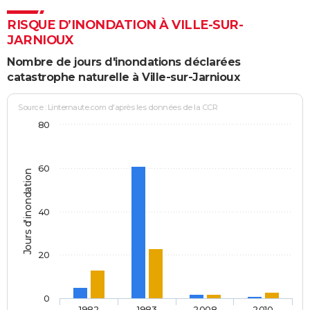
RISQUE D’INONDATION À VILLE-SUR-
JARNIOUX
Nombre de jours d'inondations déclarées
catastrophe naturelle à Ville-sur-Jarnioux
Source : Linternaute.com d'après les données de la CCR
80
60
Jours d'inondation
40
20
0
1982
1983
2008
2010