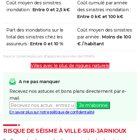
Coût moyen des sinistres
Coût cumulé par année
inondation :
Entre 0 et 2,5 k€
des sinistres inondation :
Entre 0 k€ et 100 k€
Part des inondations sur le
Coût moyen des sinistres
total des sinistres chez les
par année :
Moins de 100
assureurs :
Entre 0 et 10 %
€ / habitant
Source : Linternaute.com d'après les données de l'ONRN
Villes avec le plus de risques naturels
A ne pas manquer
Recevez nos astuces et bons plans directement par e-
mail.
Je m'abonne
En savoir plus sur notre politique de confidentialité
RISQUE DE SÉISME À VILLE-SUR-JARNIOUX