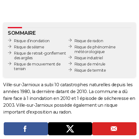
City break
Voyage de noces
Climat
Destinations
Voyage nature
Forum
+
PHOTO
GUIDES D'ACHAT
BONS PLANS
SOMMAIRE
Risque d’inondation
Risque de radon
CARTE DE VOEUX
Risque de séisme
Risque de phénomène
météorologique
Risque de retrait-gonflement
Carte Bonne année
Carte Pâques
Carte de Noël
Carte Saint-Valentin
Carte d'anniversaire
DICTIONNAIRE
des argiles
Risque industriel
Risque de mouvement de
Risque de mérule
terrain
Biographies
Expressions
Dictionnaire
Citations
Proverbes
Risque de termite
PROGRAMME TV
COPAINS D'AVANT
Ville-sur-Jarnioux a subi 10 catastrophes naturelles depuis les
années 1980, la dernière datant de 2010. La commune a dû
Se connecter
Collèges
Universités
Service militaire
S'inscrire
Lycées
Primaires
Entreprises
Avis de recherche
AVIS DE DÉCÈS
faire face à 1 inondation en 2010 et 1 épisode de sécheresse en
2003. Ville-sur-Jarnioux possède également un risque
FORUM
important d'exposition au radon.
Lifestyle
Sport
Television
Cinema
Bricolage
Culture
Auto
Voyage