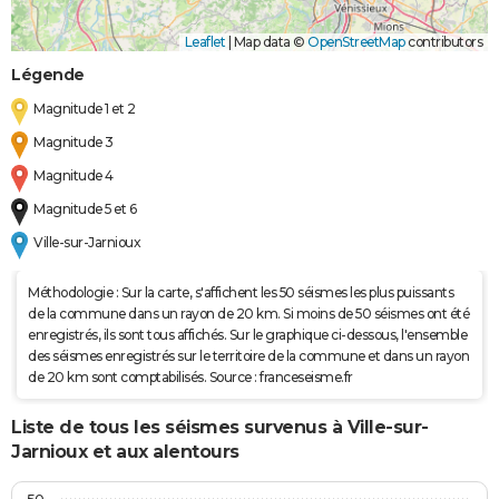
Leaflet
|
Map data ©
OpenStreetMap
contributors
Légende
Magnitude 1 et 2
Magnitude 3
Magnitude 4
Magnitude 5 et 6
Ville-sur-Jarnioux
Méthodologie : Sur la carte, s'affichent les 50 séismes les plus puissants
de la commune dans un rayon de 20 km. Si moins de 50 séismes ont été
enregistrés, ils sont tous affichés. Sur le graphique ci-dessous, l'ensemble
des séismes enregistrés sur le territoire de la commune et dans un rayon
de 20 km sont comptabilisés. Source : franceseisme.fr
Liste de tous les séismes survenus à Ville-sur-
Jarnioux et aux alentours