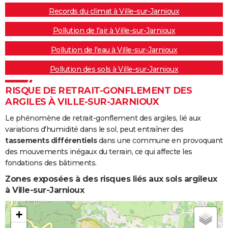
Records du climat à Ville-sur-Jarnioux
Pollution de l'air à Ville-sur-Jarnioux
Pollution de l'eau à Ville-sur-Jarnioux
Pollution des sols à Ville-sur-Jarnioux
RISQUE DE RETRAIT-GONFLEMENT DES
ARGILES À VILLE-SUR-JARNIOUX
Le phénomène de retrait-gonflement des argiles, lié aux
variations d'humidité dans le sol, peut entraîner des
tassements différentiels
dans une commune en provoquant
des mouvements inégaux du terrain, ce qui affecte les
fondations des bâtiments.
Zones exposées à des risques liés aux sols argileux
à Ville-sur-Jarnioux
+