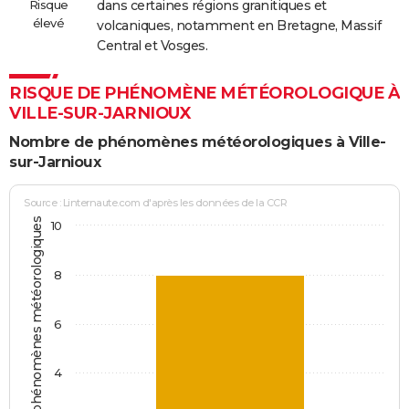
Risque
dans certaines régions granitiques et
élevé
volcaniques, notamment en Bretagne, Massif
Central et Vosges.
RISQUE DE PHÉNOMÈNE MÉTÉOROLOGIQUE À
VILLE-SUR-JARNIOUX
Nombre de phénomènes météorologiques à Ville-
sur-Jarnioux
Source : Linternaute.com d'après les données de la CCR
Jours avec phénomènes météorologiques
10
8
6
4