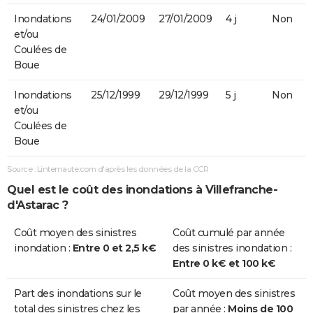
Inondations
24/01/2009
27/01/2009
4 j
Non
et/ou
Coulées de
Boue
Inondations
25/12/1999
29/12/1999
5 j
Non
et/ou
Coulées de
Boue
Source : Linternaute.com d'après les données de la CCR
Quel est le coût des inondations à Villefranche-
d'Astarac ?
Coût moyen des sinistres
Coût cumulé par année
inondation :
Entre 0 et 2,5 k€
des sinistres inondation :
Entre 0 k€ et 100 k€
Part des inondations sur le
Coût moyen des sinistres
total des sinistres chez les
par année :
Moins de 100