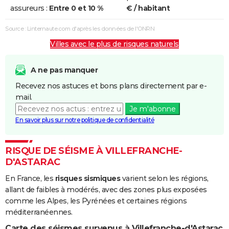
assureurs :
Entre 0 et 10 %
€ / habitant
Source : Linternaute.com d'après les données de l'ONRN
Villes avec le plus de risques naturels
A ne pas manquer
Recevez nos astuces et bons plans directement par e-
mail.
Je m'abonne
En savoir plus sur notre politique de confidentialité
RISQUE DE SÉISME À VILLEFRANCHE-
D'ASTARAC
En France, les
risques sismiques
varient selon les régions,
allant de faibles à modérés, avec des zones plus exposées
comme les Alpes, les Pyrénées et certaines régions
méditerranéennes.
Carte des séismes survenus à Villefranche-d'Astarac