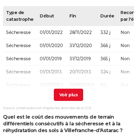
Type de
Recon
Début
Fin
Durée
catastrophe
par l'ét
Sécheresse
01/01/2022
28/11/2022
332 j
Non
Sécheresse
01/01/2020
31/12/2020
366 j
Non
Sécheresse
01/01/2019
31/12/2019
365 j
Non
Sécheresse
01/01/2013
20/11/2013
324 j
Non
Sécheresse
01/07/2003
30/09/2003
92 j
Oui
Sécheresse
01/01/1998
31/12/1998
365 j
Oui
Source : Linternaute.com d'après les données de la CCR
Sécheresse
01/01/1993
30/09/1993
273 j
Oui
Quel est le coût des mouvements de terrain
différentiels consécutifs à la sécheresse et à la
Sécheresse
01/05/1989
31/12/1992
1341 j
Oui
réhydratation des sols à Villefranche-d'Astarac ?