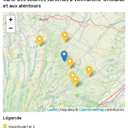
et aux alentours
+
−
Leaflet
|
Map data ©
OpenStreetMap
contributors
Légende
Magnitude 1 et 2