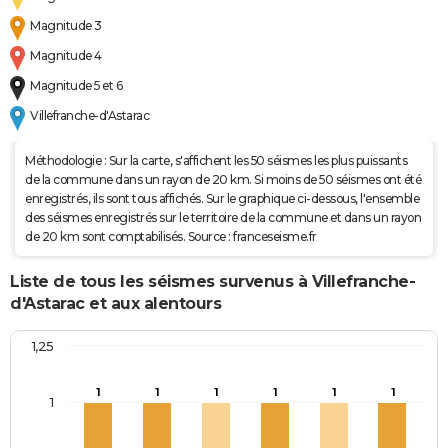
Magnitude 3
Magnitude 4
Magnitude 5 et 6
Villefranche-d'Astarac
Méthodologie : Sur la carte, s'affichent les 50 séismes les plus puissants
de la commune dans un rayon de 20 km. Si moins de 50 séismes ont été
enregistrés, ils sont tous affichés. Sur le graphique ci-dessous, l'ensemble
des séismes enregistrés sur le territoire de la commune et dans un rayon
de 20 km sont comptabilisés. Source : franceseisme.fr
Liste de tous les séismes survenus à Villefranche-
d'Astarac et aux alentours
1,25
1
1
1
1
1
1
1