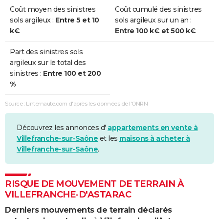
Coût moyen des sinistres
Coût cumulé des sinistres
sols argileux :
Entre 5 et 10
sols argileux sur un an :
k€
Entre 100 k€ et 500 k€
Part des sinistres sols
argileux sur le total des
sinistres :
Entre 100 et 200
%
Source : Linternaute.com d'après les données de l'ONRN
Découvrez les annonces d'
appartements en vente à
Villefranche-sur-Saône
et les
maisons à acheter à
Villefranche-sur-Saône
.
RISQUE DE MOUVEMENT DE TERRAIN À
VILLEFRANCHE-D'ASTARAC
Derniers mouvements de terrain déclarés