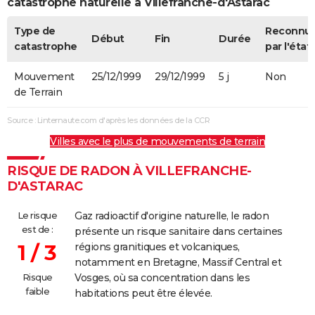
catastrophe naturelle à Villefranche-d'Astarac
Type de
Reconnu
Début
Fin
Durée
catastrophe
par l'état
Mouvement
25/12/1999
29/12/1999
5 j
Non
de Terrain
Source : Linternaute.com d'après les données de la CCR
Villes avec le plus de mouvements de terrain
RISQUE DE RADON À VILLEFRANCHE-
D'ASTARAC
Le risque
Gaz radioactif d'origine naturelle, le radon
est de :
présente un risque sanitaire dans certaines
1 / 3
régions granitiques et volcaniques,
notamment en Bretagne, Massif Central et
Risque
Vosges, où sa concentration dans les
faible
habitations peut être élevée.