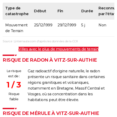
Type de
Reconnu
Début
Fin
Durée
catastrophe
par l'état
Mouvement
25/12/1999
29/12/1999
5 j
Non
de Terrain
Source : Linternaute.com d'après les données de la CCR
Villes avec le plus de mouvements de terrain
RISQUE DE RADON À VITZ-SUR-AUTHIE
Le risque
Gaz radioactif d'origine naturelle, le radon
est de :
présente un risque sanitaire dans certaines
1 / 3
régions granitiques et volcaniques,
notamment en Bretagne, Massif Central et
Risque
Vosges, où sa concentration dans les
faible
habitations peut être élevée.
RISQUE DE MÉRULE À VITZ-SUR-AUTHIE