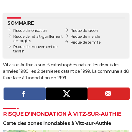
City break
Voyage de noces
Climat
Destinations
Voyage nature
Forum
+
PHOTO
GUIDES D'ACHAT
SOMMAIRE
Risque d’inondation
Risque de radon
BONS PLANS
Risque de retrait-gonflement
Risque de mérule
des argiles
Risque de termite
CARTE DE VOEUX
Risque de mouvement de
terrain
Carte Bonne année
Carte Pâques
Carte de Noël
Carte Saint-Valentin
Carte d'anniversaire
DICTIONNAIRE
Vitz-sur-Authie a subi 5 catastrophes naturelles depuis les
Biographies
Expressions
Dictionnaire
Citations
Proverbes
PROGRAMME TV
années 1980, les 2 dernières datant de 1999. La commune a dû
faire face à 1 inondation en 1999.
COPAINS D'AVANT
Se connecter
Collèges
Universités
Service militaire
S'inscrire
Lycées
Primaires
Entreprises
Avis de recherche
AVIS DE DÉCÈS
FORUM
RISQUE D’INONDATION À VITZ-SUR-AUTHIE
Lifestyle
Sport
Television
Cinema
Bricolage
Culture
Auto
Voyage
Carte des zones inondables à Vitz-sur-Authie