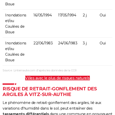
Boue
Inondations
16/05/1994
17/05/1994
2 j
Oui
et/ou
Coulées de
Boue
Inondations
22/06/1983
24/06/1983
3 j
Oui
et/ou
Coulées de
Boue
Source : Linternaute.com d'après les données de la CCR
Villes avec le plus de risques naturels
RISQUE DE RETRAIT-GONFLEMENT DES
ARGILES À VITZ-SUR-AUTHIE
Le phénomène de retrait-gonflement des argiles, lié aux
variations d'humidité dans le sol, peut entraîner des
tassements différentiels
dans une commune en provoquant