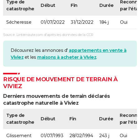
Type de
Reconn
Début
Fin
Durée
catastrophe
par l'éta
Sécheresse
01/07/2022
31/12/2022
184 j
Oui
Source : Linternaute.com d'après les données de la CCR
Découvrez les annonces d'
appartements en vente à
Viviez
et les
maisons à acheter à Viviez
.
RISQUE DE MOUVEMENT DE TERRAIN À
VIVIEZ
Derniers mouvements de terrain déclarés
catastrophe naturelle à Viviez
Type de
Reconn
Début
Fin
Durée
catastrophe
par l'état
Glissement
01/07/1993
28/02/1994
243 j
Oui