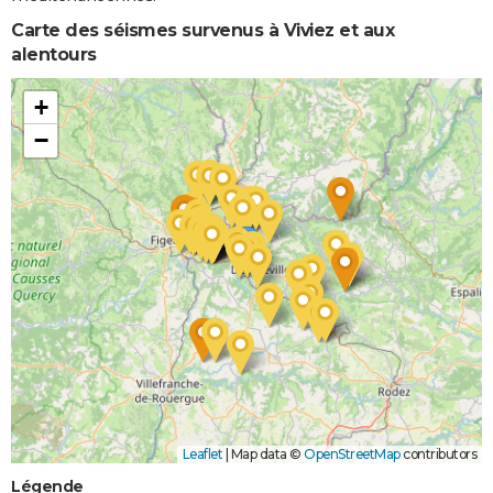
Carte des séismes survenus à Viviez et aux
alentours
+
−
Leaflet
|
Map data ©
OpenStreetMap
contributors
Légende