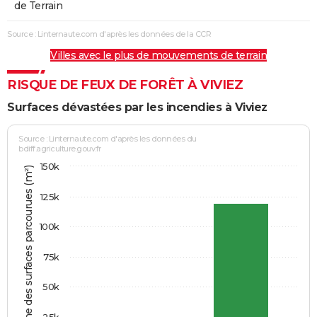
de Terrain
Source : Linternaute.com d'après les données de la CCR
Villes avec le plus de mouvements de terrain
RISQUE DE FEUX DE FORÊT À VIVIEZ
Surfaces dévastées par les incendies à Viviez
Source : Linternaute.com d'après les données du
bdiff.agriculture.gouv.fr
150k
Somme des surfaces parcourues (m²)
125k
100k
75k
50k
25k