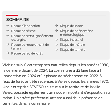
City break
Voyage de noces
Climat
Destinations
Voyage nature
Forum
+
PHOTO
GUIDES D'ACHAT
SOMMAIRE
Risque d’inondation
Risque de radon
BONS PLANS
Risque de séisme
Risque de phénomène
météorologique
Risque de retrait-gonflement
CARTE DE VOEUX
des argiles
Risque industriel
Risque de mouvement de
Risque de mérule
Carte Bonne année
Carte Pâques
Carte de Noël
Carte Saint-Valentin
Carte d'anniversaire
DICTIONNAIRE
terrain
Risque de termite
Risque de feu de forêt
Biographies
Expressions
Dictionnaire
Citations
Proverbes
PROGRAMME TV
Viviez a subi 6 catastrophes naturelles depuis les années 1980,
COPAINS D'AVANT
la dernière datant de 2024. La commune a dû faire face à 1
inondation en 2024 et 1 épisode de sécheresse en 2022. 3
Se connecter
Collèges
Universités
Service militaire
S'inscrire
Lycées
Primaires
Entreprises
Avis de recherche
AVIS DE DÉCÈS
feux de forêt ont été recensés à Viviez depuis les années 1970.
Une entreprise SEVESO se situe sur le territoire de la ville.
FORUM
Viviez possède également un risque important d'exposition au
Lifestyle
Sport
Television
Cinema
Bricolage
Culture
Auto
Voyage
radon. Un arrêté préfectoral atteste aussi de la présence de
termites dans la commune.