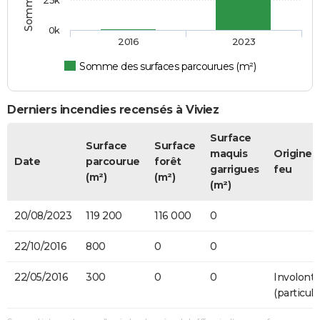
0k
2016
2023
Somme des surfaces parcourues (m²)
Derniers incendies recensés à Viviez
Surface
Surface
Surface
maquis
Origine 
Date
parcourue
forêt
garrigues
feu
(m²)
(m²)
(m²)
20/08/2023
119 200
116 000
0
22/10/2016
800
0
0
22/05/2016
300
0
0
Involonta
(particulie