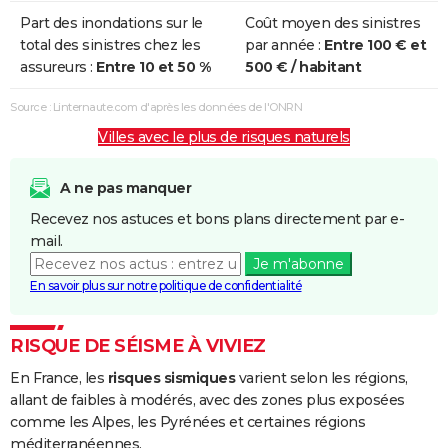
Part des inondations sur le
Coût moyen des sinistres
total des sinistres chez les
par année :
Entre 100 € et
assureurs :
Entre 10 et 50 %
500 € / habitant
Source : Linternaute.com d'après les données de l'ONRN
Villes avec le plus de risques naturels
A ne pas manquer
Recevez nos astuces et bons plans directement par e-
mail.
Je m'abonne
En savoir plus sur notre politique de confidentialité
RISQUE DE SÉISME À VIVIEZ
En France, les
risques sismiques
varient selon les régions,
allant de faibles à modérés, avec des zones plus exposées
comme les Alpes, les Pyrénées et certaines régions
méditerranéennes.