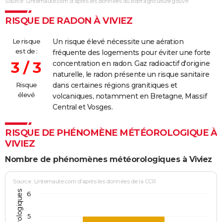
Source : Linternaute.com d'après les données du bdiff.agriculture.gouv.fr
RISQUE DE RADON À VIVIEZ
Le risque
Un risque élevé nécessite une aération
est de :
fréquente des logements pour éviter une forte
3 / 3
concentration en radon. Gaz radioactif d'origine
naturelle, le radon présente un risque sanitaire
Risque
dans certaines régions granitiques et
élevé
volcaniques, notamment en Bretagne, Massif
Central et Vosges.
RISQUE DE PHÉNOMÈNE MÉTÉOROLOGIQUE À
VIVIEZ
Nombre de phénomènes météorologiques à Viviez
Source : Linternaute.com d'après les données de la CCR
6
5