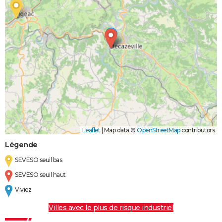
Leaflet
|
Map data ©
OpenStreetMap
contributors
Légende
SEVESO seuil bas
SEVESO seuil haut
Viviez
Villes avec le plus de risque industriel