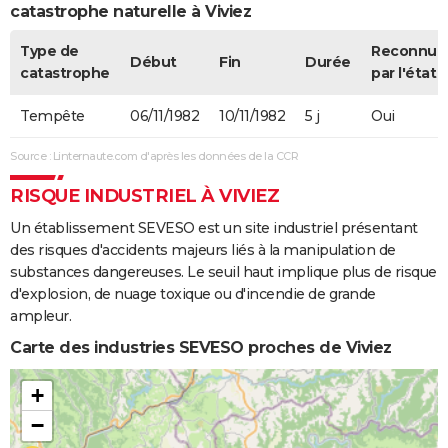
catastrophe naturelle à Viviez
Type de
Reconnue
Début
Fin
Durée
catastrophe
par l'état
Tempête
06/11/1982
10/11/1982
5 j
Oui
Source : Linternaute.com d'après les données de la CCR
RISQUE INDUSTRIEL À VIVIEZ
Un établissement SEVESO est un site industriel présentant
des risques d'accidents majeurs liés à la manipulation de
substances dangereuses. Le seuil haut implique plus de risque
d'explosion, de nuage toxique ou d'incendie de grande
ampleur.
Carte des industries SEVESO proches de Viviez
+
−