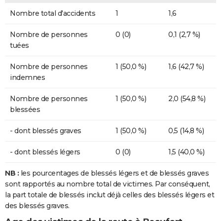
Nombre total d'accidents
1
1,6
Nombre de personnes
0 (0)
0,1 (2,7 %)
tuées
Nombre de personnes
1 (50,0 %)
1,6 (42,7 %)
indemnes
Nombre de personnes
1 (50,0 %)
2,0 (54,8 %)
blessées
- dont blessés graves
1 (50,0 %)
0,5 (14,8 %)
- dont blessés légers
0 (0)
1,5 (40,0 %)
NB :
les pourcentages de blessés légers et de blessés graves
sont rapportés au nombre total de victimes. Par conséquent,
la part totale de blessés inclut déjà celles des blessés légers et
des blessés graves.