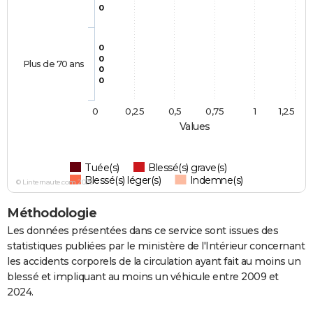
0
0
0
Plus de 70 ans
0
0
0
0,25
0,5
0,75
1
1,25
Values
Tuée(s)
Blessé(s) grave(s)
Blessé(s) léger(s)
Indemne(s)
© Linternaute.com 2026
Méthodologie
Les données présentées dans ce service sont issues des
statistiques publiées par le ministère de l'Intérieur concernant
les accidents corporels de la circulation ayant fait au moins un
blessé et impliquant au moins un véhicule entre 2009 et
2024.