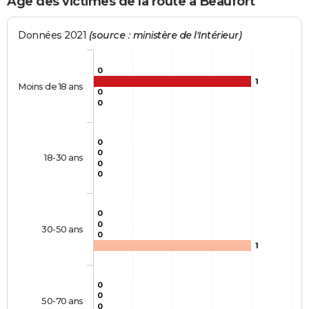
Age des victimes de la route à Beaufort
Données 2021
(source : ministère de l'Intérieur)
0
1
Moins de 18 ans
0
0
0
0
18-30 ans
0
0
0
0
30-50 ans
0
1
0
0
50-70 ans
0