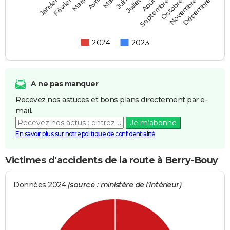
Février
Mai
Août
Novembre
Mars
Juin
Septembre
Décembre
Janvier
Avril
Juillet
Octobre
2024
2023
A ne pas manquer
Recevez nos astuces et bons plans directement par e-
mail.
Je m'abonne
En savoir plus sur notre politique de confidentialité
Victimes d'accidents de la route à Berry-Bouy
Données 2024
(source : ministère de l'Intérieur)