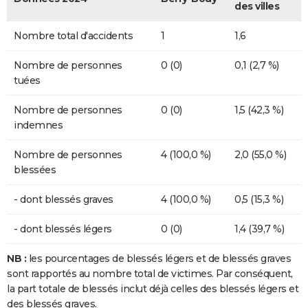
des villes
Nombre total d'accidents
1
1,6
Nombre de personnes
0 (0)
0,1 (2,7 %)
tuées
Nombre de personnes
0 (0)
1,5 (42,3 %)
indemnes
Nombre de personnes
4 (100,0 %)
2,0 (55,0 %)
blessées
- dont blessés graves
4 (100,0 %)
0,5 (15,3 %)
- dont blessés légers
0 (0)
1,4 (39,7 %)
NB :
les pourcentages de blessés légers et de blessés graves
sont rapportés au nombre total de victimes. Par conséquent,
la part totale de blessés inclut déjà celles des blessés légers et
des blessés graves.