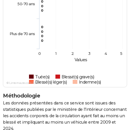
0
50-70 ans
0
0
0
0
Plus de 70 ans
0
0
0
1
2
3
4
5
Values
Tuée(s)
Blessé(s) grave(s)
Blessé(s) léger(s)
Indemne(s)
© Linternaute.com 2026
Méthodologie
Les données présentées dans ce service sont issues des
statistiques publiées par le ministère de l'Intérieur concernant
les accidents corporels de la circulation ayant fait au moins un
blessé et impliquant au moins un véhicule entre 2009 et
2024.