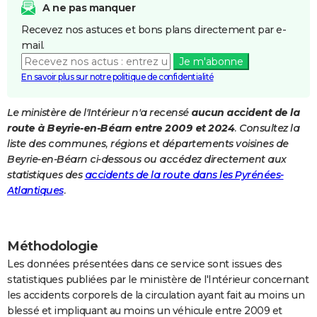
A ne pas manquer
City break
Voyage de noces
Climat
Destinations
Voyage nature
Forum
+
PHOTO
Recevez nos astuces et bons plans directement par e-
mail.
GUIDES D'ACHAT
Je m'abonne
BONS PLANS
En savoir plus sur notre politique de confidentialité
CARTE DE VOEUX
Le ministère de l'Intérieur n'a recensé
aucun accident de la
route à Beyrie-en-Béarn entre 2009 et 2024
. Consultez la
Carte Bonne année
Carte Pâques
Carte de Noël
Carte Saint-Valentin
Carte d'anniversaire
DICTIONNAIRE
liste des communes, régions et départements voisines de
Biographies
Expressions
Dictionnaire
Citations
Proverbes
Beyrie-en-Béarn ci-dessous ou accédez directement aux
PROGRAMME TV
statistiques des
accidents de la route dans les Pyrénées-
COPAINS D'AVANT
Atlantiques
.
Se connecter
Collèges
Universités
Service militaire
S'inscrire
Lycées
Primaires
Entreprises
Avis de recherche
AVIS DE DÉCÈS
Méthodologie
FORUM
Les données présentées dans ce service sont issues des
Lifestyle
Sport
Television
Cinema
Bricolage
Culture
Auto
Voyage
statistiques publiées par le ministère de l'Intérieur concernant
les accidents corporels de la circulation ayant fait au moins un
blessé et impliquant au moins un véhicule entre 2009 et