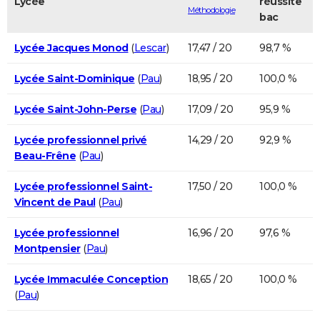
Lycée
réussite
Méthodologie
bac
Lycée Jacques Monod
(
Lescar
)
17,47 / 20
98,7 %
Lycée Saint-Dominique
(
Pau
)
18,95 / 20
100,0 %
Lycée Saint-John-Perse
(
Pau
)
17,09 / 20
95,9 %
Lycée professionnel privé
14,29 / 20
92,9 %
Beau-Frêne
(
Pau
)
Lycée professionnel Saint-
17,50 / 20
100,0 %
Vincent de Paul
(
Pau
)
Lycée professionnel
16,96 / 20
97,6 %
Montpensier
(
Pau
)
Lycée Immaculée Conception
18,65 / 20
100,0 %
(
Pau
)