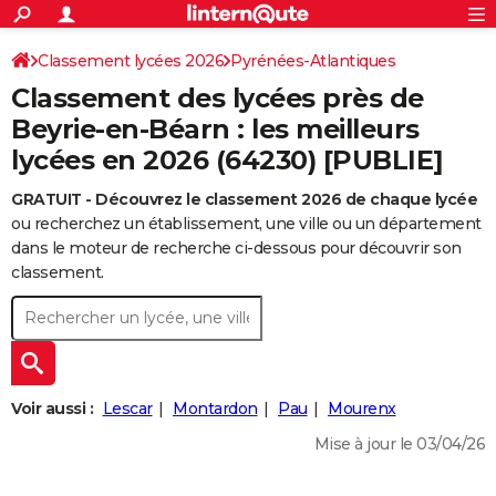
ACTUALITÉS
Connexion
S'inscrire
Classement lycées 2026
Pyrénées-Atlantiques
Rechercher
Société
Education
Villes
Politique
Faits Divers
Monde
+
SPORT
Classement des lycées près de
Football
Cyclisme
Forum
Coupe du monde 2026
Tennis
Rugby
CULTURE
Beyrie-en-Béarn : les meilleurs
lycées en 2026 (64230) [PUBLIE]
TNT
Cinéma
Musique
Programme TV
Streaming
Sorties cinéma
+
FINANCE
GRATUIT - Découvrez le classement 2026 de chaque lycée
Impôts
Immobilier
Banque
Crédit
Retraite
Epargne
Risques naturels par ville
Assurance
AUTO
ou recherchez un établissement, une ville ou un département
Réserver un essai
Berlines
Forum auto
Essais
Citadines
SUV
+
dans le moteur de recherche ci-dessous pour découvrir son
HIGH-TECH
classement.
Meilleur smartphone
Ordinateurs
Guide high-tech
Mobiles
Internet
Jeux vidéo
+
BRICOLAGE
Aménagement intérieur
Cuisine
Jardinage
+
Forum
Extérieur
Salle de bains
Rangement
WEEK-END
Escapades
Expositions
Week-end nature
Guides de France
Patrimoine
Musées
+
LIFESTYLE
Voir aussi :
Lescar
Montardon
Pau
Mourenx
Bien-être
Mode
+
Art de vivre
Loisirs
Modes de vie
SANTE
Mise à jour le 03/04/26
Guide de la santé
Médicaments
+
Alimentation
Maladies
Sommeil
VOYAGE