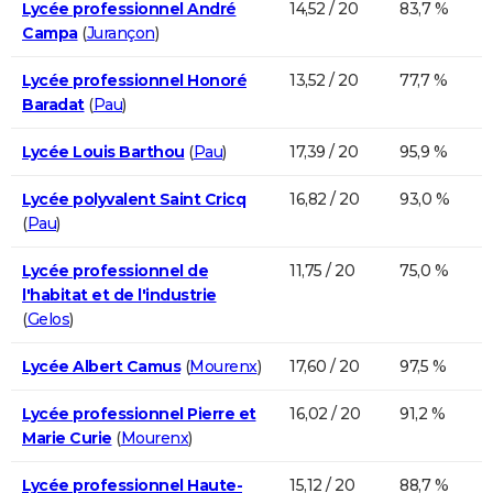
Lycée professionnel André
14,52 / 20
83,7 %
Campa
(
Jurançon
)
Lycée professionnel Honoré
13,52 / 20
77,7 %
Baradat
(
Pau
)
Lycée Louis Barthou
(
Pau
)
17,39 / 20
95,9 %
Lycée polyvalent Saint Cricq
16,82 / 20
93,0 %
(
Pau
)
Lycée professionnel de
11,75 / 20
75,0 %
l'habitat et de l'industrie
(
Gelos
)
Lycée Albert Camus
(
Mourenx
)
17,60 / 20
97,5 %
Lycée professionnel Pierre et
16,02 / 20
91,2 %
Marie Curie
(
Mourenx
)
Lycée professionnel Haute-
15,12 / 20
88,7 %