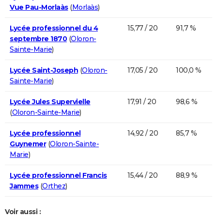
Vue Pau-Morlaàs
(
Morlaàs
)
Lycée professionnel du 4
15,77 / 20
91,7 %
septembre 1870
(
Oloron-
Sainte-Marie
)
Lycée Saint-Joseph
(
Oloron-
17,05 / 20
100,0 %
Sainte-Marie
)
Lycée Jules Supervielle
17,91 / 20
98,6 %
(
Oloron-Sainte-Marie
)
Lycée professionnel
14,92 / 20
85,7 %
Guynemer
(
Oloron-Sainte-
Marie
)
Lycée professionnel Francis
15,44 / 20
88,9 %
Jammes
(
Orthez
)
Voir aussi :