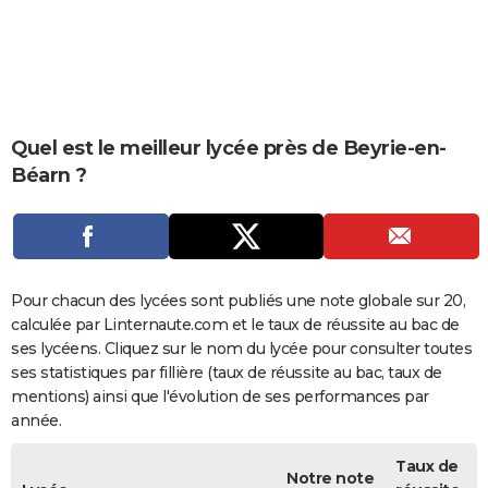
City break
Voyage de noces
Climat
Destinations
Voyage nature
Forum
+
PHOTO
GUIDES D'ACHAT
BONS PLANS
Quel est le meilleur lycée près de Beyrie-en-
CARTE DE VOEUX
Béarn ?
Carte Bonne année
Carte Pâques
Carte de Noël
Carte Saint-Valentin
Carte d'anniversaire
DICTIONNAIRE
Biographies
Expressions
Dictionnaire
Citations
Proverbes
PROGRAMME TV
COPAINS D'AVANT
Pour chacun des lycées sont publiés une note globale sur 20,
calculée par Linternaute.com et le taux de réussite au bac de
Se connecter
Collèges
Universités
Service militaire
S'inscrire
Lycées
Primaires
Entreprises
Avis de recherche
AVIS DE DÉCÈS
ses lycéens. Cliquez sur le nom du lycée pour consulter toutes
ses statistiques par fillière (taux de réussite au bac, taux de
FORUM
mentions) ainsi que l'évolution de ses performances par
Lifestyle
Sport
Television
Cinema
Bricolage
Culture
Auto
Voyage
année.
Taux de
Notre note