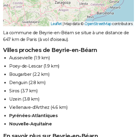
Leaflet
|
Map data ©
OpenStreetMap
contributors
La commune de Beyrie-en-Béarn se situe à une distance de
647 km de Paris (à vol d'oiseau).
Villes proches de Beyrie-en-Béarn
Aussevielle
(1.9 km)
Poey-de-Lescar
(1.9 km)
Bougarber
(2.2 km)
Denguin
(2.8 km)
Siros
(3.7 km)
Uzein
(3.8 km)
Viellenave-d'Arthez
(4.6 km)
Pyrénées-Atlantiques
Nouvelle-Aquitaine
En savoir plus sur Beyrie-en-Béarn