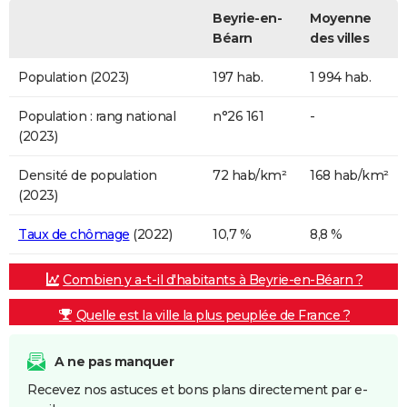
Beyrie-en-
Moyenne
Béarn
des villes
Population (2023)
197 hab.
1 994 hab.
Population : rang national
n°26 161
-
(2023)
Densité de population
72 hab/km²
168 hab/km²
(2023)
Taux de chômage
(2022)
10,7 %
8,8 %
Combien y a-t-il d'habitants à Beyrie-en-Béarn ?
Quelle est la ville la plus peuplée de France ?
A ne pas manquer
Recevez nos astuces et bons plans directement par e-