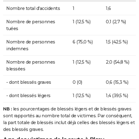
Nombre total d'accidents
1
1,6
Nombre de personnes
1 (12,5 %)
0,1 (2,7 %)
tuées
Nombre de personnes
6 (75,0 %)
1,5 (42,5 %)
indemnes
Nombre de personnes
1 (12,5 %)
2,0 (54,8 %)
blessées
- dont blessés graves
0 (0)
0,6 (15,3 %)
- dont blessés légers
1 (12,5 %)
1,4 (39,5 %)
NB :
les pourcentages de blessés légers et de blessés graves
sont rapportés au nombre total de victimes. Par conséquent,
la part totale de blessés inclut déjà celles des blessés légers et
des blessés graves.