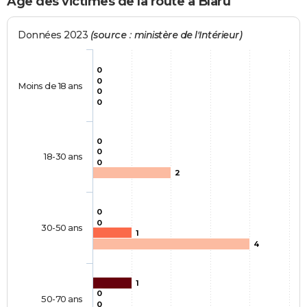
Age des victimes de la route à Blaru
Données 2023
(source : ministère de l'Intérieur)
0
0
Moins de 18 ans
0
0
0
0
18-30 ans
0
2
0
0
30-50 ans
1
4
1
0
50-70 ans
0