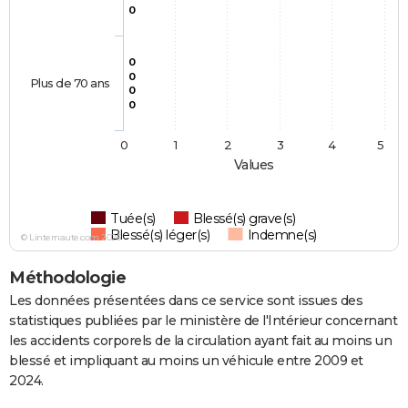
0
0
0
Plus de 70 ans
0
0
0
1
2
3
4
5
Values
Tuée(s)
Blessé(s) grave(s)
Blessé(s) léger(s)
Indemne(s)
© Linternaute.com 2026
Méthodologie
Les données présentées dans ce service sont issues des
statistiques publiées par le ministère de l'Intérieur concernant
les accidents corporels de la circulation ayant fait au moins un
blessé et impliquant au moins un véhicule entre 2009 et
2024.