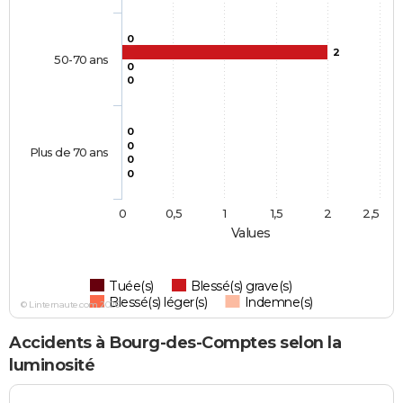
0
2
50-70 ans
0
0
0
0
Plus de 70 ans
0
0
0
0,5
1
1,5
2
2,5
Values
Tuée(s)
Blessé(s) grave(s)
Blessé(s) léger(s)
Indemne(s)
© Linternaute.com 2026
Accidents à Bourg-des-Comptes selon la
luminosité