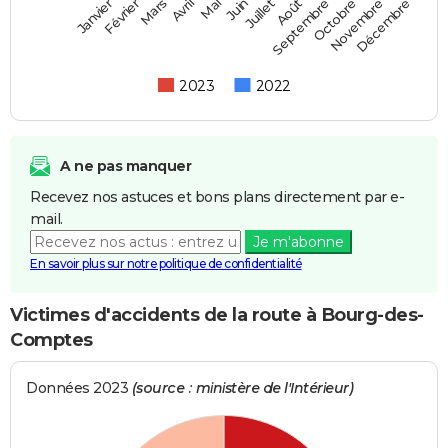
Février
Mai
Août
Novembre
Mars
Juin
Septembre
Décembre
Janvier
Avril
Juillet
Octobre
2023
2022
A ne pas manquer
Recevez nos astuces et bons plans directement par e-
mail.
Je m'abonne
En savoir plus sur notre politique de confidentialité
Victimes d'accidents de la route à Bourg-des-
Comptes
Données 2023
(source : ministère de l'Intérieur)