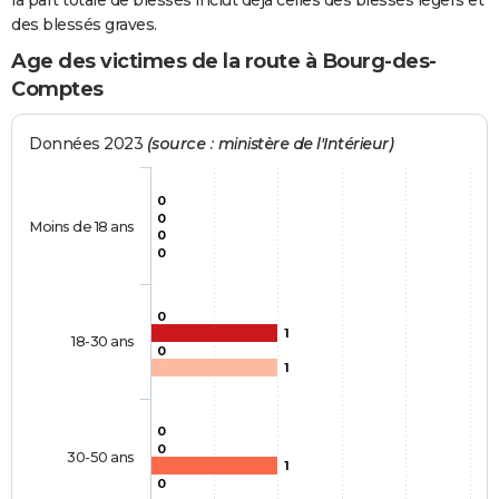
la part totale de blessés inclut déjà celles des blessés légers et
des blessés graves.
Age des victimes de la route à Bourg-des-
Comptes
Données 2023
(source : ministère de l'Intérieur)
0
0
Moins de 18 ans
0
0
0
1
18-30 ans
0
1
0
0
30-50 ans
1
0