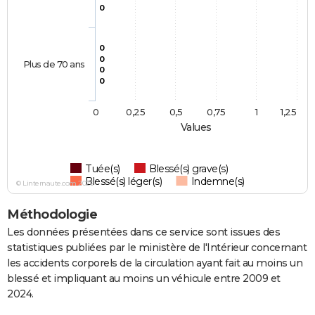
0
0
0
Plus de 70 ans
0
0
0
0,25
0,5
0,75
1
1,25
Values
Tuée(s)
Blessé(s) grave(s)
Blessé(s) léger(s)
Indemne(s)
© Linternaute.com 2026
Méthodologie
Les données présentées dans ce service sont issues des
statistiques publiées par le ministère de l'Intérieur concernant
les accidents corporels de la circulation ayant fait au moins un
blessé et impliquant au moins un véhicule entre 2009 et
2024.