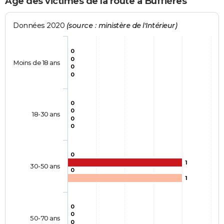
Age des victimes de la route à Buffières
Données 2020
(source : ministère de l'Intérieur)
0
0
Moins de 18 ans
0
0
0
0
18-30 ans
0
0
0
1
30-50 ans
0
1
0
0
50-70 ans
0