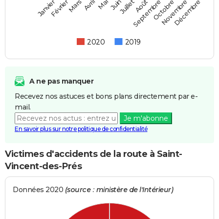
Février
Mai
Août
Novembre
Mars
Juin
Septembre
Décembre
Janvier
Avril
Juillet
Octobre
2020
2019
A ne pas manquer
Recevez nos astuces et bons plans directement par e-
mail.
Je m'abonne
En savoir plus sur notre politique de confidentialité
Victimes d'accidents de la route à Saint-
Vincent-des-Prés
Données 2020
(source : ministère de l'Intérieur)