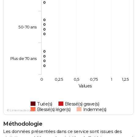
0
0
0
50-70 ans
0
0
0
0
Plus de 70 ans
0
0
0
0,25
0,5
0,75
1
1,25
Values
Tuée(s)
Blessé(s) grave(s)
Blessé(s) léger(s)
Indemne(s)
© Linternaute.com 2026
Méthodologie
Les données présentées dans ce service sont issues des