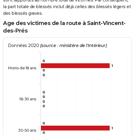
sont rapportés au nombre total de victimes. Par conséquent,
la part totale de blessés inclut déjà celles des blessés légers et
des blessés graves.
Age des victimes de la route à Saint-Vincent-
des-Prés
Données 2020
(source : ministère de l'Intérieur)
0
1
Moins de 18 ans
0
0
0
0
18-30 ans
0
0
0
1
30-50 ans
0