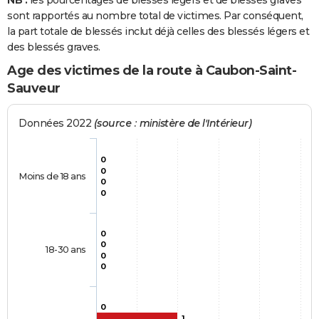
NB :
les pourcentages de blessés légers et de blessés graves
sont rapportés au nombre total de victimes. Par conséquent,
la part totale de blessés inclut déjà celles des blessés légers et
des blessés graves.
Age des victimes de la route à Caubon-Saint-
Sauveur
Données 2022
(source : ministère de l'Intérieur)
0
0
Moins de 18 ans
0
0
0
0
18-30 ans
0
0
0
1