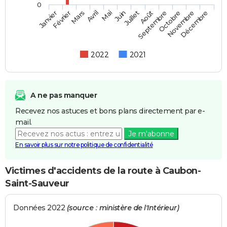
0
Février
Mai
Août
Novembre
Mars
Juin
Septembre
Décembre
Janvier
Avril
Juillet
Octobre
2022
2021
A ne pas manquer
Recevez nos astuces et bons plans directement par e-
mail.
Je m'abonne
En savoir plus sur notre politique de confidentialité
Victimes d'accidents de la route à Caubon-
Saint-Sauveur
Données 2022
(source : ministère de l'Intérieur)