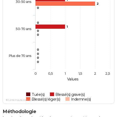
30-50 ans
2
0
0
1
50-70 ans
0
0
0
0
Plus de 70 ans
0
0
0
0,5
1
1,5
2
2,5
Values
Tuée(s)
Blessé(s) grave(s)
Blessé(s) léger(s)
Indemne(s)
© Linternaute.com 2026
Méthodologie