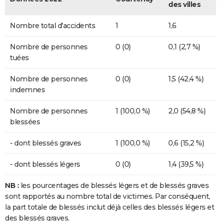
des villes
Nombre total d'accidents
1
1,6
Nombre de personnes
0 (0)
0,1 (2,7 %)
tuées
Nombre de personnes
0 (0)
1,5 (42,4 %)
indemnes
Nombre de personnes
1 (100,0 %)
2,0 (54,8 %)
blessées
- dont blessés graves
1 (100,0 %)
0,6 (15,2 %)
- dont blessés légers
0 (0)
1,4 (39,5 %)
NB :
les pourcentages de blessés légers et de blessés graves
sont rapportés au nombre total de victimes. Par conséquent,
la part totale de blessés inclut déjà celles des blessés légers et
des blessés graves.