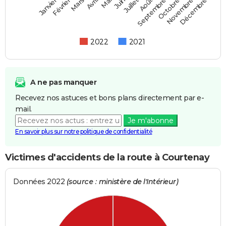
Février
Mai
Août
Novembre
Mars
Juin
Septembre
Décembre
Janvier
Avril
Juillet
Octobre
2022
2021
A ne pas manquer
Recevez nos astuces et bons plans directement par e-
mail.
Je m'abonne
En savoir plus sur notre politique de confidentialité
Victimes d'accidents de la route à Courtenay
Données 2022
(source : ministère de l'Intérieur)