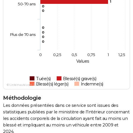
1
50-70 ans
0
0
0
0
Plus de 70 ans
0
0
0
0,25
0,5
0,75
1
1,25
Values
Tuée(s)
Blessé(s) grave(s)
Blessé(s) léger(s)
Indemne(s)
© Linternaute.com 2026
Méthodologie
Les données présentées dans ce service sont issues des
statistiques publiées par le ministère de l'Intérieur concernant
les accidents corporels de la circulation ayant fait au moins un
blessé et impliquant au moins un véhicule entre 2009 et
2024.