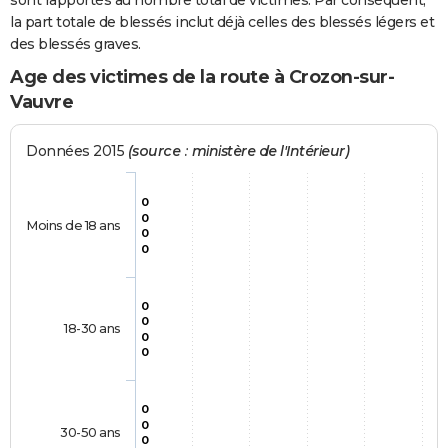
sont rapportés au nombre total de victimes. Par conséquent,
la part totale de blessés inclut déjà celles des blessés légers et
des blessés graves.
Age des victimes de la route à Crozon-sur-
Vauvre
Données 2015
(source : ministère de l'Intérieur)
0
0
Moins de 18 ans
0
0
0
0
18-30 ans
0
0
0
0
30-50 ans
0