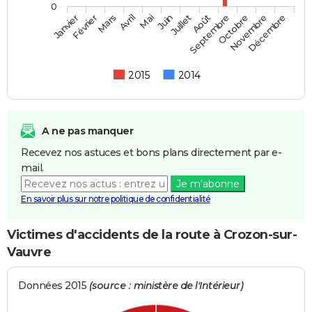
0
Février
Mai
Août
Novembre
Mars
Juin
Septembre
Décembre
Janvier
Avril
Juillet
Octobre
2015
2014
A ne pas manquer
Recevez nos astuces et bons plans directement par e-
mail.
Je m'abonne
En savoir plus sur notre politique de confidentialité
Victimes d'accidents de la route à Crozon-sur-
Vauvre
Données 2015
(source : ministère de l'Intérieur)