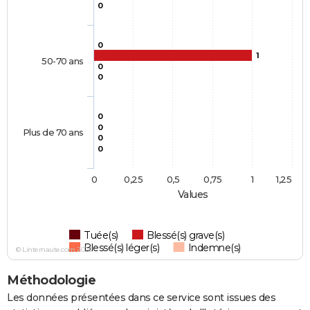
0
0
1
50-70 ans
0
0
0
0
Plus de 70 ans
0
0
0
0,25
0,5
0,75
1
1,25
Values
Tuée(s)
Blessé(s) grave(s)
Blessé(s) léger(s)
Indemne(s)
© Linternaute.com 2026
Méthodologie
Les données présentées dans ce service sont issues des