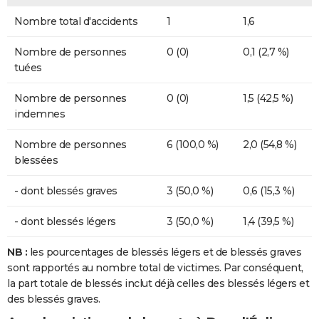
Nombre total d'accidents
1
1,6
Nombre de personnes
0 (0)
0,1 (2,7 %)
tuées
Nombre de personnes
0 (0)
1,5 (42,5 %)
indemnes
Nombre de personnes
6 (100,0 %)
2,0 (54,8 %)
blessées
- dont blessés graves
3 (50,0 %)
0,6 (15,3 %)
- dont blessés légers
3 (50,0 %)
1,4 (39,5 %)
NB :
les pourcentages de blessés légers et de blessés graves
sont rapportés au nombre total de victimes. Par conséquent,
la part totale de blessés inclut déjà celles des blessés légers et
des blessés graves.