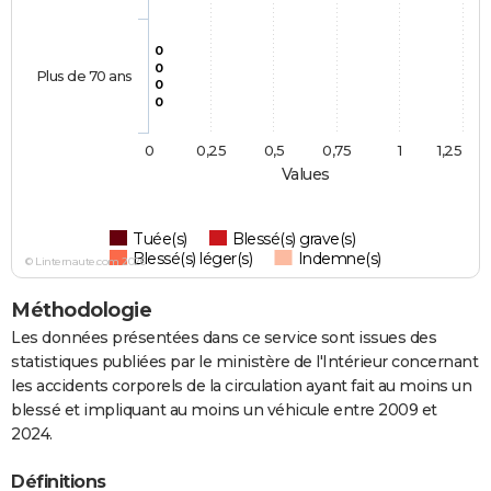
0
0
Plus de 70 ans
0
0
0
0,25
0,5
0,75
1
1,25
Values
Tuée(s)
Blessé(s) grave(s)
Blessé(s) léger(s)
Indemne(s)
© Linternaute.com 2026
Méthodologie
Les données présentées dans ce service sont issues des
statistiques publiées par le ministère de l'Intérieur concernant
les accidents corporels de la circulation ayant fait au moins un
blessé et impliquant au moins un véhicule entre 2009 et
2024.
Définitions