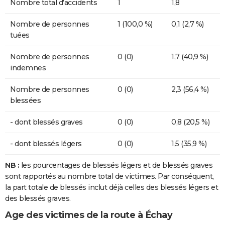
Nombre total d'accidents
1
1,8
Nombre de personnes
1 (100,0 %)
0,1 (2,7 %)
tuées
Nombre de personnes
0 (0)
1,7 (40,9 %)
indemnes
Nombre de personnes
0 (0)
2,3 (56,4 %)
blessées
- dont blessés graves
0 (0)
0,8 (20,5 %)
- dont blessés légers
0 (0)
1,5 (35,9 %)
NB :
les pourcentages de blessés légers et de blessés graves
sont rapportés au nombre total de victimes. Par conséquent,
la part totale de blessés inclut déjà celles des blessés légers et
des blessés graves.
Age des victimes de la route à Échay