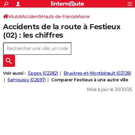
ACTUALITÉS
Connexion
S'inscrire
Auto
Accident
Hauts-de-France
Aisne
Rechercher
Société
Education
Villes
Politique
Faits Divers
Monde
+
SPORT
Accidents de la route à Festieux
Football
Cyclisme
Forum
Coupe du monde 2026
Tennis
Rugby
CULTURE
(02) : les chiffres
TNT
Cinéma
Musique
Programme TV
Streaming
Sorties cinéma
+
FINANCE
Impôts
Immobilier
Banque
Crédit
Retraite
Epargne
Risques naturels par ville
Assurance
AUTO
Réserver un essai
Berlines
Forum auto
Essais
Citadines
SUV
+
HIGH-TECH
Voir aussi :
Eppes (02282)
Bruyères-et-Montbérault (02128)
Meilleur smartphone
Ordinateurs
Guide high-tech
Mobiles
Internet
Jeux vidéo
+
Samoussy (02697)
Comparer Festieux à une autre ville
BRICOLAGE
Mise à jour le 30/10/25
Aménagement intérieur
Cuisine
Jardinage
+
Forum
Extérieur
Salle de bains
Rangement
WEEK-END
Escapades
Expositions
Week-end nature
Guides de France
Patrimoine
Musées
+
LIFESTYLE
Bien-être
Mode
+
Art de vivre
Loisirs
Modes de vie
SANTE
Guide de la santé
Médicaments
+
Alimentation
Maladies
Sommeil
VOYAGE