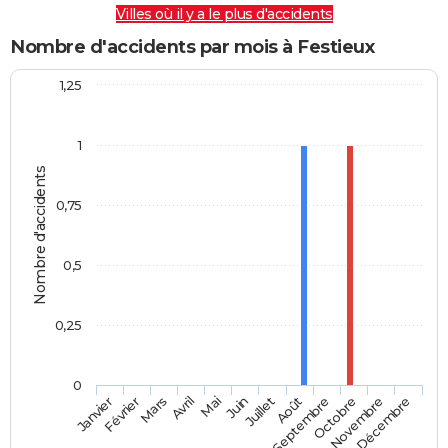
Villes où il y a le plus d'accidents
Nombre d'accidents par mois à Festieux
1,25
1
Nombre d'accidents
0,75
0,5
0,25
0
Février
Mai
Août
Novembre
Mars
Juin
Septembre
Décembre
Janvier
Avril
Juillet
Octobre