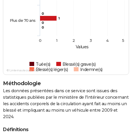
0
1
Plus de 70 ans
0
0
0
1
2
3
4
5
Values
Tuée(s)
Blessé(s) grave(s)
Blessé(s) léger(s)
Indemne(s)
© Linternaute.com 2026
Méthodologie
Les données présentées dans ce service sont issues des
statistiques publiées par le ministère de l'Intérieur concernant
les accidents corporels de la circulation ayant fait au moins un
blessé et impliquant au moins un véhicule entre 2009 et
2024.
Définitions