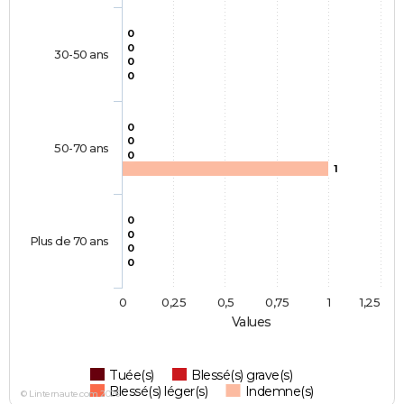
0
0
30-50 ans
0
0
0
0
50-70 ans
0
1
0
0
Plus de 70 ans
0
0
0
0,25
0,5
0,75
1
1,25
Values
Tuée(s)
Blessé(s) grave(s)
Blessé(s) léger(s)
Indemne(s)
© Linternaute.com 2026