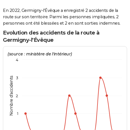
City break
Voyage de noces
Climat
Destinations
Voyage nature
Forum
+
PHOTO
En 2022, Germigny-l'Évêque a enregistré 2 accidents de la
route sur son territoire. Parmi les personnes impliquées, 2
GUIDES D'ACHAT
personnes ont été blessées et 2 en sont sorties indemnes.
BONS PLANS
Evolution des accidents de la route à
Germigny-l'Évêque
CARTE DE VOEUX
Carte Bonne année
Carte Pâques
Carte de Noël
Carte Saint-Valentin
Carte d'anniversaire
(source : ministère de l'Intérieur)
DICTIONNAIRE
4
Biographies
Expressions
Dictionnaire
Citations
Proverbes
PROGRAMME TV
COPAINS D'AVANT
Nombre d'accidents
3
Se connecter
Collèges
Universités
Service militaire
S'inscrire
Lycées
Primaires
Entreprises
Avis de recherche
AVIS DE DÉCÈS
2
FORUM
Lifestyle
Sport
Television
Cinema
Bricolage
Culture
Auto
Voyage
1