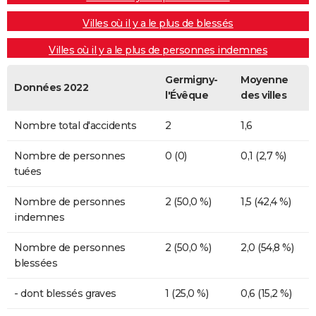
Villes où il y a le plus de blessés
Villes où il y a le plus de personnes indemnes
Germigny-
Moyenne
Données 2022
l'Évêque
des villes
Nombre total d'accidents
2
1,6
Nombre de personnes
0 (0)
0,1 (2,7 %)
tuées
Nombre de personnes
2 (50,0 %)
1,5 (42,4 %)
indemnes
Nombre de personnes
2 (50,0 %)
2,0 (54,8 %)
blessées
- dont blessés graves
1 (25,0 %)
0,6 (15,2 %)