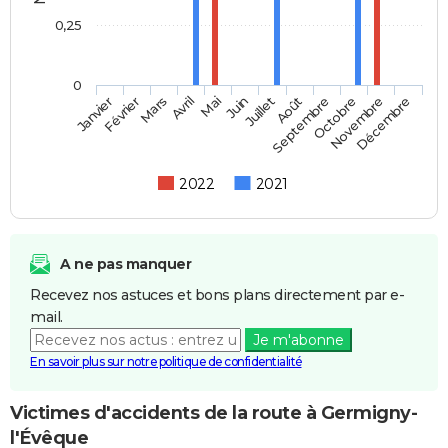
0,25
0
Février
Mai
Août
Novembre
Mars
Juin
Septembre
Décembre
Janvier
Avril
Juillet
Octobre
2022
2021
A ne pas manquer
Recevez nos astuces et bons plans directement par e-
mail.
Je m'abonne
En savoir plus sur notre politique de confidentialité
Victimes d'accidents de la route à Germigny-
l'Évêque