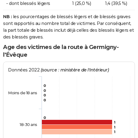
- dont blessés légers
1 (25,0 %)
1,4 (39,5 %)
NB :
les pourcentages de blessés légers et de blessés graves
sont rapportés au nombre total de victimes. Par conséquent,
la part totale de blessés inclut déjà celles des blessés légers et
des blessés graves.
Age des victimes de la route à Germigny-
l'Évêque
Données 2022
(source : ministère de l'Intérieur)
0
0
Moins de 18 ans
0
0
0
1
18-30 ans
1
1