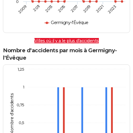
0
2009
2011
2013
2015
2017
2019
2021
2023
Germigny-l'Évêque
Villes où il y a le plus d'accidents
Nombre d'accidents par mois à Germigny-
l'Évêque
1,25
1
Nombre d'accidents
0,75
0,5