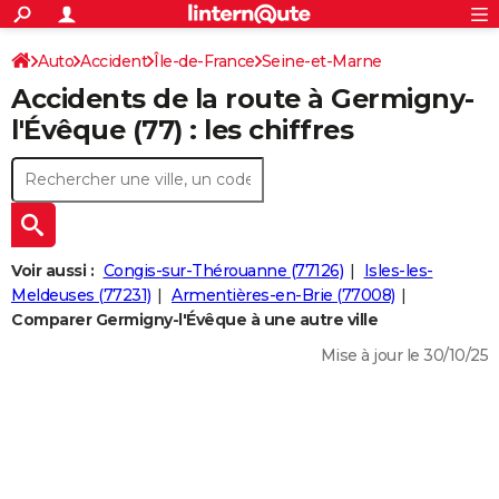
ACTUALITÉS
Connexion
S'inscrire
Auto
Accident
Île-de-France
Seine-et-Marne
Rechercher
Société
Education
Villes
Politique
Faits Divers
Monde
+
SPORT
Accidents de la route à Germigny-
Football
Cyclisme
Forum
Coupe du monde 2026
Tennis
Rugby
CULTURE
l'Évêque (77) : les chiffres
TNT
Cinéma
Musique
Programme TV
Streaming
Sorties cinéma
+
FINANCE
Impôts
Immobilier
Banque
Crédit
Retraite
Epargne
Risques naturels par ville
Assurance
AUTO
Réserver un essai
Berlines
Forum auto
Essais
Citadines
SUV
+
HIGH-TECH
Voir aussi :
Congis-sur-Thérouanne (77126)
Isles-les-
Meilleur smartphone
Ordinateurs
Guide high-tech
Mobiles
Internet
Jeux vidéo
+
Meldeuses (77231)
Armentières-en-Brie (77008)
BRICOLAGE
Comparer Germigny-l'Évêque à une autre ville
Aménagement intérieur
Cuisine
Jardinage
+
Forum
Extérieur
Salle de bains
Rangement
WEEK-END
Mise à jour le 30/10/25
Escapades
Expositions
Week-end nature
Guides de France
Patrimoine
Musées
+
LIFESTYLE
Bien-être
Mode
+
Art de vivre
Loisirs
Modes de vie
SANTE
Guide de la santé
Médicaments
+
Alimentation
Maladies
Sommeil
VOYAGE